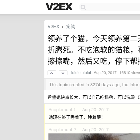
V2EX
宠物
›
领养了个猫，今天领养第二天，
折腾死。不吃泡软的猫粮，
擦擦嘴，然后又吃，停下帮
ioioioioioioi
·
Aug 20, 2017
· 16810 view
This topic created in 3274 days ago, the inf
希望她快点长大，可以自己吃猫粮，可以洗澡（
Supplement 1 ·
Aug 20, 2017
她现在终于睡着了，睁着眼！
Supplement 2 ·
Aug 20, 2017