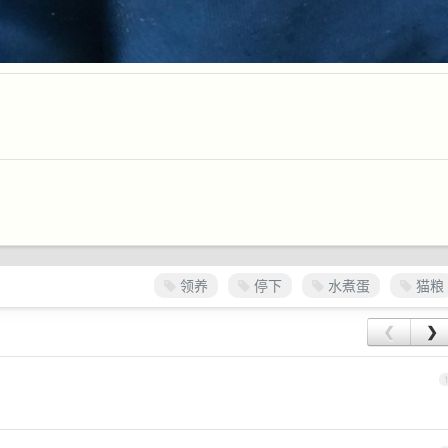
领养
停下
水煮蛋
猫粮
❮
❯