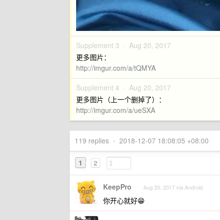
Supplement 3 ·
Aug 20, 2017
更多图片：
http://imgur.com/a/tQMYA
Supplement 4 ·
Aug 20, 2017
更多图片（上一个删掉了）：
http://imgur.com/a/ueSXA
119 replies
•
2018-12-07 18:08:05 +08:00
1
2
KeepPro
Aug 20, 2017 via Android
你开心就好😁