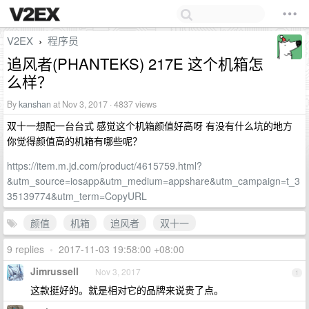
V2EX
程序员
›
追风者(PHANTEKS) 217E 这个机箱怎
么样？
By
kanshan
at Nov 3, 2017 · 4837 views
双十一想配一台台式 感觉这个机箱颜值好高呀 有没有什么坑的地方
你觉得颜值高的机箱有哪些呢？
https://item.m.jd.com/product/4615759.html?
&utm_source=iosapp&utm_medium=appshare&utm_campaign=t_3
35139774&utm_term=CopyURL
颜值
机箱
追风者
双十一
9 replies
•
2017-11-03 19:58:00 +08:00
Jimrussell
Nov 3, 2017
1
这款挺好的。就是相对它的品牌来说贵了点。