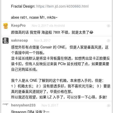
Fractal Design:
https://item.jd.com/4030660.html
abee rs01, ncase M1, mk3s~
KeepPro
Nov 3, 2017 via Android
6
颜值高的话 我觉得 海盗船 780t 不错，就是太贵了😂
saknsoap
Nov 3, 2017
7
感觉外形有点借鉴 Corsair 的 ONE， 但是人家是垂直风道，这
个直接中间一个挡板。
显卡延长线默认是将显卡背板露在侧透，如想秀出显卡正脸要反
装卡扣，但有人反映反过来装 PCIe 延长线短了点，如果要美要
自己另购延长线。
我个人是从 ONE 了解到的这个机箱，本来想入手的，但是：
1 ）机箱太长； 2 ）没有册透多好，我不喜欢光污染； 3 ）要是
真的是垂直风道就好了，毕竟价格在那。
所以我还在观望，如果 LZ 入手了，可以分享一下心得，多谢！
henryshen233
Nov 3, 2017
8
Streacom DB4 没有之一