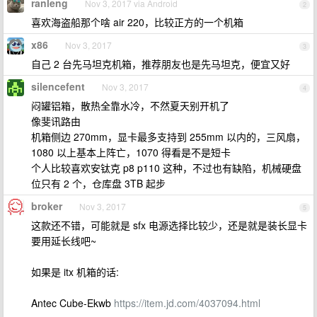
ranleng
Nov 3, 2017 via Android
2
喜欢海盗船那个啥 air 220，比较正方的一个机箱
x86
Nov 3, 2017
3
自己 2 台先马坦克机箱，推荐朋友也是先马坦克，便宜又好
silencefent
Nov 3, 2017
4
闷罐铝箱，散热全靠水冷，不然夏天别开机了
像斐讯路由
机箱侧边 270mm，显卡最多支持到 255mm 以内的，三风扇，
1080 以上基本上阵亡，1070 得看是不是短卡
个人比较喜欢安钛克 p8 p110 这种，不过也有缺陷，机械硬盘
位只有 2 个，仓库盘 3TB 起步
broker
Nov 3, 2017
5
这款还不错，可能就是 sfx 电源选择比较少，还是就是装长显卡
要用延长线吧~
如果是 itx 机箱的话:
Antec Cube-Ekwb
https://item.jd.com/4037094.html