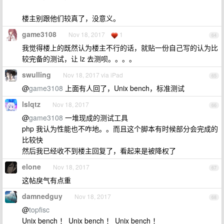
楼主别跟他们较真了，没意义。
game3108
Nov 18, 2017
1
64
我觉得楼上的既然认为楼主不行的话，就贴一份自己写的认为比
较完备的测试，让 lz 去测呗。。。。
swulling
Nov 18, 2017 via iPad
65
@
game3108
上面有人回了，Unix bench，标准测试
lslqtz
Nov 18, 2017
66
@
game3108
一堆现成的测试工具
php 我认为性能也不咋地。。而且这个脚本有时候部分会完成的
比较快
然后我已经收不到楼主回复了，看起来是被降权了
elone
Nov 18, 2017
67
这帖戾气有点重
damnedguy
Nov 18, 2017
68
@
topfisc
Unix bench ！ Unix bench ！ Unix bench ！