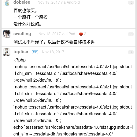
dobelee
Nov 18, 2017 via Android
12
百度也敢买。
一个愿打一个愿挨。
没什么好说的。
swulling
Nov 18, 2017 via iPad
2
13
测试太不严谨了，以后建议不要自称技术男
topfisc
Nov 18, 2017
OP
14
<?php
`nohup tesseract /usr/local/share/tessdata-4.0/sfz1.jpg stdout
-l chi_sim --tessdata-dir /usr/local/share/tessdata-4.0/
>/dev/null 2>/dev/null &`;
`nohup tesseract /usr/local/share/tessdata-4.0/sfz1.jpg stdout
-l chi_sim --tessdata-dir /usr/local/share/tessdata-4.0/
>/dev/null 2>/dev/null &`;
`nohup tesseract /usr/local/share/tessdata-4.0/sfz1.jpg stdout
-l chi_sim --tessdata-dir /usr/local/share/tessdata-4.0/
>/dev/null 2>/dev/null &`;
echo `tesseract /usr/local/share/tessdata-4.0/sfz1.jpg stdout -l
chi_sim --tessdata-dir /usr/local/share/tessdata-4.0/