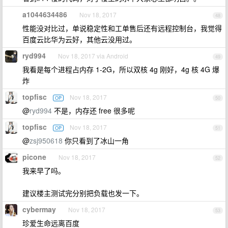
a1044634486
Nov 18, 2017
48
性能没对比过，单说稳定性和工单售后还有远程控制台，我觉得
百度云比华为云好，其他云没用过。
ryd994
Nov 18, 2017 via Android
49
我看是每个进程占内存 1-2G，所以双核 4g 刚好，4g 核 4G 爆
炸
topfisc
Nov 18, 2017
OP
50
@
ryd994
不是，内存还 free 很多呢
topfisc
Nov 18, 2017
OP
51
@
zsj950618
你只看到了冰山一角
picone
Nov 18, 2017
52
我来早了吗。
建议楼主测试完分别把负载也发一下。
cybermay
Nov 18, 2017
53
珍爱生命远离百度