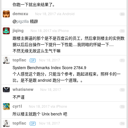
你跑一下就出来结果了。
demoxu
Nov 18, 2017 via Android
69
@
pigzilla
精辟
jiqing
Nov 18, 2017 via iPhone
70
跟楼主撕逼的那个是不是百度云的员工，然后拿到楼主的实例数
据以后后台操作一下提升一下性能....我阴暗的怀疑一下....
不然无缘无故这么生气干嘛
topfisc
Nov 18, 2017
OP
71
System Benchmarks Index Score 2784.9
个人感觉这个跑分，只能当个参考，跑起进程来，照样卡的一
比，是不是跟 android 跑分一个道理。。
whatisnew
Nov 18, 2017
72
不严谨
cyr1l
Nov 18, 2017 via iPhone
73
所以楼主就跑个 Unix bench 吧
topfisc
Nov 18, 2017
OP
74