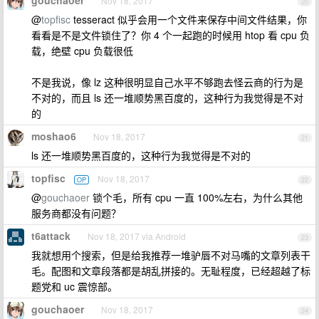
gouchaoer
Nov 18, 2017
20
@
topfisc
tesseract 似乎会用一个文件来保存中间文件结果，你
看看是不是文件锁住了？你 4 个一起跑的时候用 htop 看 cpu 负
载，绝壁 cpu 负载很低
不是我说，像 lz 这种很明显自己水平不够跑去怪云商的行为是
不对的，而且 ls 还一堆顺势黑百度的，这种行为我觉得是不对
的
moshao6
Nov 18, 2017
21
ls 还一堆顺势黑百度的，这种行为我觉得是不对的
topfisc
Nov 18, 2017
OP
22
@
gouchaoer
锁个毛，所有 cpu 一直 100%左右，为什么其他
服务商都没有问题？
t6attack
Nov 18, 2017 via Android
23
我就想用个搜索，但是给我推荐一堆驴唇不对马嘴的文章列表干
毛。配图和文章段落都是胡乱拼接的。无耻程度，已经超越了标
题党和 uc 震惊部。
gouchaoer
Nov 18, 2017
24