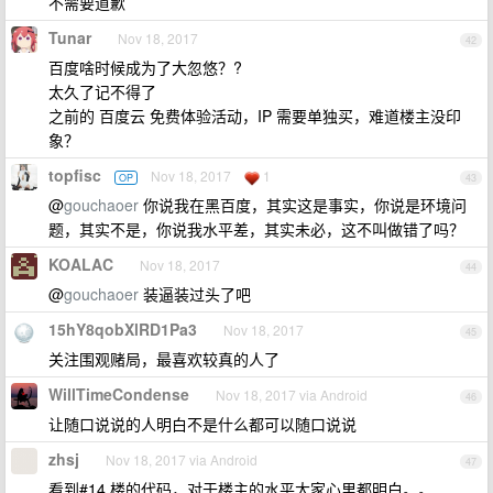
不需要道歉
Tunar
Nov 18, 2017
42
百度啥时候成为了大忽悠？?
太久了记不得了
之前的 百度云 免费体验活动，IP 需要单独买，难道楼主没印
象？
topfisc
Nov 18, 2017
1
OP
43
@
gouchaoer
你说我在黑百度，其实这是事实，你说是环境问
题，其实不是，你说我水平差，其实未必，这不叫做错了吗？
KOALAC
Nov 18, 2017
44
@
gouchaoer
装逼装过头了吧
15hY8qobXlRD1Pa3
Nov 18, 2017
45
关注围观赌局，最喜欢较真的人了
WillTimeCondense
Nov 18, 2017 via Android
46
让随口说说的人明白不是什么都可以随口说说
zhsj
Nov 18, 2017 via Android
47
看到#14 楼的代码，对于楼主的水平大家心里都明白。。