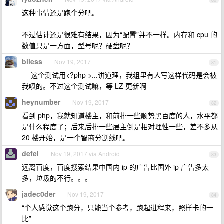
80
这种事情还是跑个分吧。
不过估计还是很难有结果，因为“配置”并不一样。内存和 cpu 的
数值只是一方面，型号呢？硬盘呢？
blless
Nov 19, 2017
81
- - 这个测试用<?php >...讲道理，我组里有人写这样代码是会被
我喷的。不过这个测试嘛，等 LZ 更新啊
heynumber
Nov 19, 2017
82
看到 php，我就知道楼主，和前排一些顺势黑百度的人，水平都
是什么程度了；后来后排一些层主倒是相对理性一些，差不多从
20 楼开始，是一个智商分割线吧。
defel
Nov 19, 2017 via Android
83
远离百度，百度搜索结果中国内 ip 的广告比国外 ip 广告多太
多，垃圾的不行。。。
jadec0der
Nov 19, 2017
84
“个人感觉这个跑分，只能当个参考，跑起进程来，照样卡的一
比”