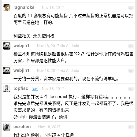
ragnaroks
Nov 18, 2017
59
百度的 11 套餐极有可能超售了,不过未超售的正常机器是可以把
阿里云摁在地上打的.
利益相关: 永久使用权.
webjin1
Nov 18, 2017 via Android
60
楼主不知道抢购机是超售很厉害的吗？估计是你所在的母鸡超售
厉害，邻居都是吃性能大户。
webjin1
Nov 18, 2017 via Android
61
一分钱一分货，资本家是要盈利的，现在不流行薅羊毛。
topfisc
Nov 18, 2017
OP
62
我只是想并发 4 个 tesseract 执行，这样写有错吗。。。。。。
谁先完谁后完都没关系啊，反正是并发到一起都玩不了，我是很
实事求是的，有问题请指出来
@
lslqtz
你最会装逼了，请讲
cszchen
Nov 18, 2017
63
代码没问题啊，同时跑 4 个任务