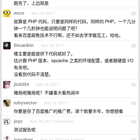
跑完了，上边就是
mrcn
Nov 18, 2017
75
就算是 PHP 代码，只要是同样的代码，同样的 PHP，一个几分
钟一个几秒钟也能说明问题了吧？
看来百度超售技术不行啊，还不如去学学搬瓦工，哈哈。
lincanbin
Nov 18, 2017
76
楼主要是能提供下代码就好了。
估计跟 PHP 版本、opcache 之类的环境配置，或者跟硬盘 I/O
有关吧。
没看到代码不清楚。
jin5354
Nov 18, 2017
77
赌局呢赌局呢？不嫌事大看热闹中
rubyvector
Nov 19, 2017
78
你要是存了百度推广的推广费，退个款要半年，你想想看
joyc
Nov 19, 2017 via Android
79
测试报告呢
iyaozhen
Nov 19, 2017 via Android