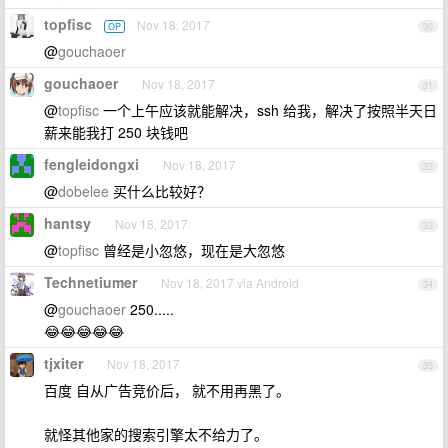
topfisc
Nov 18, 2017
OP
30
@
gouchaoer
gouchaoer
Nov 18, 2017
31
@
topfisc
一个上午应该就能解决，ssh 给我，解决了按照半天日
薪来能我打 250 块钱吧
fengleidongxi
Nov 18, 2017
32
@
dobelee
买什么比较好？
hantsy
Nov 18, 2017
33
@
topfisc
曾经是小忽悠，现在是大忽悠
Technetiumer
Nov 18, 2017 via Android
34
@
gouchaoer
250.....
😂😂😂😂😂
tjxiter
Nov 18, 2017
35
百度 自从广告竞价后， 就不用再黑了。
就怪其他家的搜索引擎太不给力了。