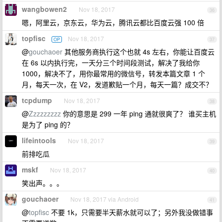
wangbowen2
Nov 18, 2017
36
嗯，阿里云，京东云，华为云，腾讯云都比百度云强 100 倍
topfisc
Nov 18, 2017
OP
37
@
gouchaoer
其他服务商执行这个也就 4s 左右，你能让百度云
在 6s 以内执行完，一天分三个时间段测试，解决了我给你
1000，解决不了，用你最常用的微信号，转发本篇文章 1 个
月，每天一次，在 V2，发道歉贴一个月，每天一篇？成交不？
tcpdump
Nov 18, 2017
38
@
Zzzzzzzzz
你的意思是 299 一年 ping 通就很爽了？ 谁买主机
是为了 ping 的？
lifeintools
Nov 18, 2017
39
前排吃瓜
mskf
Nov 18, 2017
40
笑出声。。。
gouchaoer
Nov 18, 2017 via Android
41
@
topfisc
不要 1k，只需要半天薪水就可以了；另外我没做错事