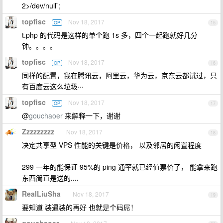
2>/dev/null`;
topfisc
Nov 18, 2017
OP
15
t.php 的代码是这样的单个跑 1s 多，四个一起跑就好几分
钟。。。。
topfisc
Nov 18, 2017
OP
16
同样的配置，我在腾讯云，阿里云，华为云，京东云都试过，只
有百度云这么垃圾···
topfisc
Nov 18, 2017
OP
17
@
gouchaoer
来解释一下，谢谢
Zzzzzzzzz
Nov 18, 2017
18
决定共享型 VPS 性能的关键是价格， 以及邻居的闲置程度
299 一年的能保证 95%的 ping 通率就已经值票价了， 能拿来跑
东西简直是送的....
RealLiuSha
Nov 18, 2017
19
要知道 装逼装的再好 也就是个码屌！