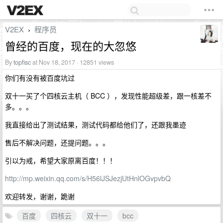
V2EX
程序员
›
曾经的百度，现在的大忽悠
By
topfisc
at Nov 18, 2017 · 12851 views
你们有没有被百度坑过
双十一买了个四核云主机（ BCC ），发现性能超级差，跟一核差不
多。。。
我直接给出了测试结果，测试代码都给他们了，还跟我墨迹
售后不解决问题，还提问题。。。
引以为戒，希望大家原离百度！！！
http://mp.weixin.qq.com/s/H56lJSJezjUtHnlOGvpvbQ
欢迎转发，谢谢，跪谢
百度
四核云
双十一
bcc