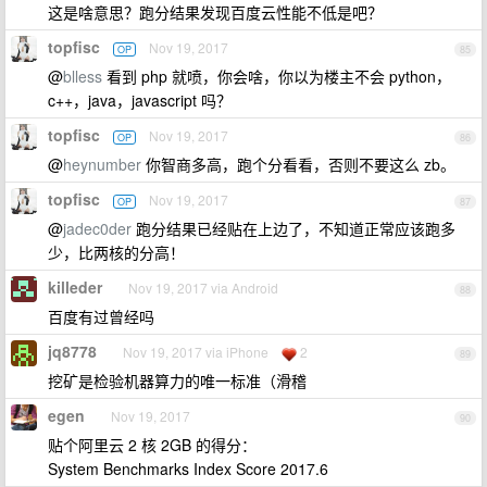
这是啥意思？跑分结果发现百度云性能不低是吧？
topfisc
Nov 19, 2017
OP
85
@
blless
看到 php 就喷，你会啥，你以为楼主不会 python，
c++，java，javascript 吗？
topfisc
Nov 19, 2017
OP
86
@
heynumber
你智商多高，跑个分看看，否则不要这么 zb。
topfisc
Nov 19, 2017
OP
87
@
jadec0der
跑分结果已经贴在上边了，不知道正常应该跑多
少，比两核的分高！
killeder
Nov 19, 2017 via Android
88
百度有过曾经吗
jq8778
Nov 19, 2017 via iPhone
2
89
挖矿是检验机器算力的唯一标准（滑稽
egen
Nov 19, 2017
90
贴个阿里云 2 核 2GB 的得分：
System Benchmarks Index Score 2017.6