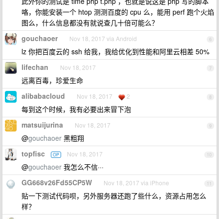
此外你的测试是 time php t.php ，也就是说这是 php 写的脚本
咯，你能安装一个 htop 测测百度的 cpu 么，能用 perf 跑个火焰
图么，什么信息都没有就说查几十倍可能么？
gouchaoer
Nov 18, 2017 via Android
6
lz 你把百度云的 ssh 给我，我给优化到性能和阿里云相差 50%
lifechan
Nov 18, 2017
7
远离百毒，珍爱生命
alibabacloud
Nov 18, 2017
2
8
每到这个时候，我有必要出来冒下泡
matsuijurina
Nov 18, 2017
9
@
gouchaoer
黑粗翔
topfisc
Nov 18, 2017
OP
10
@
gouchaoer
我怎么不信···
GG668v26Fd55CP5W
Nov 18, 2017 via iPhone
11
贴一下测试代码呗，另外服务器还跑了些什么，资源占用怎么
样？