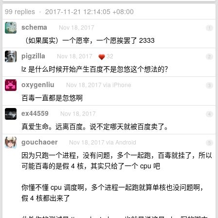
99 replies
•
2017-11-21 12:14:05 +08:00
schema
Nov 18, 2017
1
（如果属实）一个愿宰，一个愿挨罢了 2333
pigzilla
Nov 18, 2017
32
2
lz 是什么时候开始产生百度不是忽悠这个想法的？
oxygenliu
Nov 18, 2017 via iPhone
3
百毒一直都是忽悠啊
ex44559
Nov 18, 2017
4
真爱生命。远离百度。说不定哪天就被百度卖了。
gouchaoer
Nov 18, 2017 via Android
5
因为只跑一个进程，没有问题，多个一起跑，百毒就挂了，所以
可能百毒的是假 4 核，其实只给了一个 cpu 吧
你懂不懂 cpu 调度啊，多个进程一起跑就算单核也没问题啊，
假 4 核都出来了