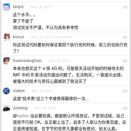
lslqtz
Nov 18, 2017
54
这个水平。。
算了不提了
测试完全不严谨，不认为具有参考性
binux
Nov 18, 2017 via Android
55
你这测试代码要如何保证第四个执行完的时候，前三的也执行完
了？
huanxianghao
Nov 18, 2017
56
本来也想买这个 4 核 4G 的，可是那天活动开始的时候伟大的
BAT 中的 B 家活动页面出问题了，无法购买，一直提示出错，
被强大的技术与责任心震撼到了就没买了
xiaket
Nov 18, 2017
57
这是"技术男"这三个字被黑得最惨的一次...
Joming
Nov 18, 2017
58
@
topfisc
没必要较真，都是默认环境测试，不管测试啥，自己
感觉不行就 OK。反正都上当了，说多了人家以为你黑百度，反
正谁用谁知道。在字节的世界凡事都没有绝对，别太认真。