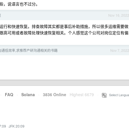
些，说语言也不过分。
题
Nov 16, 202
运行和快速恢复。排查故障其实都是事后补助措施，所以很多运维需要做
跟高可用或者故障处理快速恢复相关。个人感觉这个公司对岗位定位有偏
沟通低效率,求推荐产研沟通相关的书籍
Nov 7, 202
·
FAQ
·
Solana
·
3836 Online
Highest 6679
·
Select Langua
7:09
·
JFK 20:09