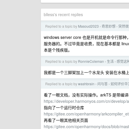
blless's recent replies
Replied to a topic by
Masoud2023
奇思妙想
突然很
›
›
windows server core 也是开机就是命令行那种，
服务器的。不过毕竟是收费，现在基本都是 linux+mys
本是个残疾版。
Replied to a topic by
RonnieColeman
生活
感觉这
›
›
我都是一个三脚架加上一个水龙头 安装在水桶上
Replied to a topic by
washbrain
问与答
如何评价华为
›
›
看了一眼文档，没有实际操作。arkTS 是带编译
https://developer.harmonyos.com/cn
指向了一个运行时仓库
https://gitee.com/openharmony/arkcompiler_e
再看了一眼其他相关页面
https://gitee.com/openharmony/docs/blob/ma