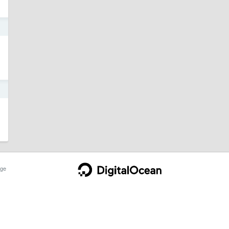
2
2
ge