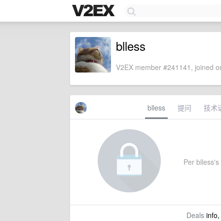
blless
V2EX member #241141, joined on
blless
提问
技术
Per blless's 
Deals
info,