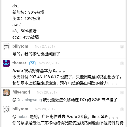
do：
新加坡：96%被墙
英国：40%被墙
aws：
s3：56%被墙
ec2：45%被墙
billytom
Nov 27, 2017
2
是的，我的移动也出问题了
thetast
Nov 27, 2017
OP
3
Azure 被墙好像基本为 0。。。
今天测试 207.46.128.0/17 也废了，只能用电信的路由出去了。
移动基本上线路废成渣渣，现在电信的路由相当的给力。。。
Miy4mori
Nov 28, 2017
4
@
Devmingwang
我说最近怎么移动连 DO 的 SGP 节点挂了
billytom
Nov 28, 2017
5
@
thetast
是的，广州电信过去 Azure 23 段，9ms 延迟。。。
你的意思是最近广东移动的情况应该是线路问题而不是特殊对待