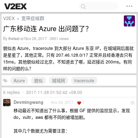
V2EX
宽带症候群
›
广东移动连 Azure 出问题了？
By
thetast
at Nov 26, 2017 · 3951 views
貌似去 Azure，traceroute 到大部分 Azure 东亚 IP，在城域网后面就
是星星了，其他正常。只有 207.46.128.0/17 正常并且经香港去只有
15ms，其他貌似经过北京，不知道去了哪，延迟接近 200ms。有同
样的问题的么？
Azure
貌似
城域网
traceroute
6 replies
•
2017-11-28 01:52:42 +08:00
Devmingwang
Nov 26, 2017
1
1
移动最近不知道出了什么事，根据 GF 提供的监控显示，发现
do，vultr，aws 都有不同的被墙加剧。
其中几个数据尤为需要注意：