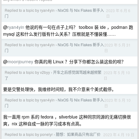
Replied to a topic by ryan4yin
NixOS 与 Nix Flakes 新手入
2023 年 6 月 6
›
日
门
@
ryan4yin
他说的有一句在点子上吗？ toolbox 装 ide ，podman 跑
mysql 这和什么发行版有什么关系？压根就是不懂装懂……
Replied to a topic by ryan4yin
NixOS 与 Nix Flakes 新手入
2023 年 5 月 31
›
日
门
@
moonjourney
你真的用 Linux ？分享下你都怎么装这些的呗？
Replied to a topic by v2byy
开车之后感觉国骂越来越频繁
2023 年 5 月 10
›
日
了
要是交警处理快，我维修时间短，我不介意来个美式截停。
Replied to a topic by ryan4yin
NixOS 与 Nix Flakes 新手入
2023 年 5 月 10
›
日
门
我一直用 rpm 系的 fedora ，silverblue 这种同宗同源的无痛切换很
爽，nix 这种自成一脉的学习成本有点高。
Replied to a topic by ponelyr
臆想：如果商品只有出厂价
2023 年 4 月 19 日
›