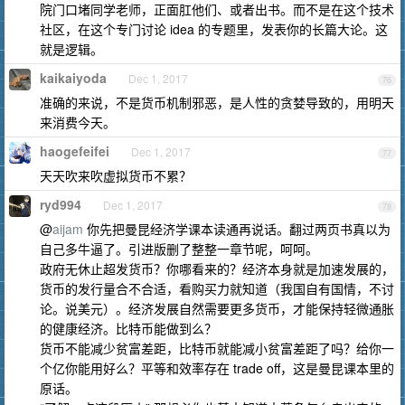
院门口堵同学老师，正面肛他们、或者出书。而不是在这个技术
社区，在这个专门讨论 idea 的专题里，发表你的长篇大论。这
就是逻辑。
kaikaiyoda
Dec 1, 2017
76
准确的来说，不是货币机制邪恶，是人性的贪婪导致的，用明天
来消费今天。
haogefeifei
Dec 1, 2017
77
天天吹来吹虚拟货币不累？
ryd994
Dec 1, 2017
78
@
aijam
你先把曼昆经济学课本读通再说话。翻过两页书真以为
自己多牛逼了。引进版删了整整一章节呢，呵呵。
政府无休止超发货币？你哪看来的？经济本身就是加速发展的，
货币的发行量合不合适，看购买力就知道（我国自有国情，不讨
论。说美元）。经济发展自然需要更多货币，才能保持轻微通胀
的健康经济。比特币能做到么？
货币不能减少贫富差距，比特币就能减小贫富差距了吗？给你一
个亿你能用好么？平等和效率存在 trade off，这是曼昆课本里的
原话。