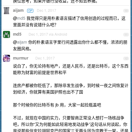
换位思考，如果开银行没收益，还不如去养猪。
aijam
Dec 1, 2017
OP
10
@
md5
我觉得只是用朴素语言描述了信用创造的过程而已，这
里面并没有说错什么吧？
md5
Dec 1, 2017 via Android
11
@
aijam
你的朴素语言字里行间透露出你什么都不懂，浓浓的朋
友圈风格。
murmur
Dec 1, 2017
12
说白了，你无论持有地产，还是人民币，还是比特币，这个东西
能称为财富的前提是世界和平
连房产都被你贬低了，那除非发生战争，到时候一夜之间恢复计
划经济，你就算有美国护照也出不了国
那个时候你的比特币有 jb 用，大家一起捡瓶盖吧
不过，就现在中国的实力，只要智商正常没人想打一场核战争
吧，所以你“又为何能如此轻易地发动战争”这句话从何谈起，你
是说那些信安拉胡阿克巴的国家三天两头因为宗教干一架，还是