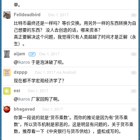
单。
Felldeadbird
Dec 1, 2017
54
比特币最终还是一样吗？等价交换。用另外一样的东西转换为自
己想要的东西？ 没人去创造的话，哪来资本？
真正要解决这个问题，我觉得只有人类超越了时间才是正解（永
生）。
aijam
Dec 1, 2017
OP
55
@
ikaros
于是泡沫破了呗。
dxppp
Dec 1, 2017 via Android
56
现在都不学宏观经济学了？
est
Dec 1, 2017
57
@
ikaros
厂家回购了啊。
bhagavad
Dec 1, 2017
58
你第一段说的就是“货币乘数”。而你的推论是因为有“货币乘
数”，所以货币机制是邪恶的，这是明显有问题的，关于货币乘
数，推荐看一下《中央银行与货币供给》，盛松成写的。