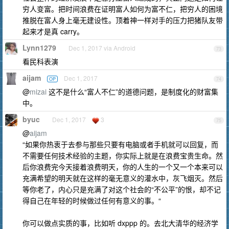
穷人变富。把时间浪费在证明富人如何为富不仁，把穷人的困境
推脱在富人身上毫无建设性。顶着神一样对手的压力把猪队友带
起来才是真 carry。
Lynn1279
Dec 1, 2017 via Android
73
看民科表演
aijam
Dec 1, 2017
OP
74
@
mizai
这不是什么“富人不仁”的道德问题，是制度化的财富集
中。
byuc
Dec 1, 2017
3
75
@
aijam
“如果你热衷于去参与那些只要有电脑或者手机就可以回复，而
不需要任何技术经验的主题，你实际上就是在浪费宝贵生命。然
后你浪费完今天接着浪费明天，你的人生的一个又一个本来可以
充满希望的明天就在这样的毫无意义的灌水中，灰飞烟灭。然后
等你老了，内心只是充满了对这个社会的“不公平”的恨，却不记
得自己在年轻的时候做过任何有意义的事。“
你可以做点实质的事，比如听 dxppp 的。去北大清华的经济学