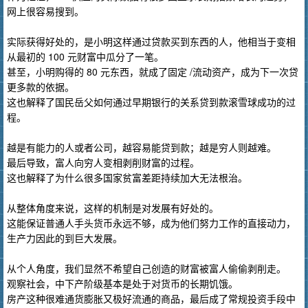
网上很容易搜到。
实际获得好处的，是小明这样通过贷款买到东西的人，他相当于变相
从最初的 100 元财富中瓜分了一笔。
甚至，小明购得的 80 元东西，就成了固定 /流动资产，成为下一次贷
更多款的依据。
这也解释了国民岳父如何通过早期银行的关系贷到款滚雪球成功的过
程。
越是有能力的人或者公司，越容易能贷到款；越是穷人则越难。
最后导致，富人向穷人变相剥削财富的过程。
这也解释了为什么很多国家贫富差距持续加大无法根治。
从整体角度来说，这样的机制是对发展有好处的。
这能保证普通人手头货币永远不够，成为他们努力工作的直接动力，
生产力因此的到巨大发展。
从个人角度，我们显然不希望自己创造的财富被富人偷偷剥削走。
观察社会，中下产阶级基本是处于对货币的长期饥饿。
房产这种很难通货膨胀又极好流通的商品，最后成了常规投资手段中