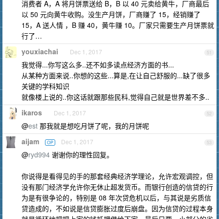
消费者 A，A 将月饼票送给 B，B 以 40 元卖给黄牛，厂商最后
以 50 元向黄牛收购。没生产月饼，厂商赚了 15，经销赚了
15，A 送人情 ，B 赚 40，黄牛赚 10。厂家只需要生产月饼票就
行了…
youxiachai
Dec 1, 2017
51
我觉得...你写这么多..还不如多读点经济方面的书...
从某种方面来说..你想的这些...算是,在让自己舒服的...缺了很多
关键的学科知识
就像楼上说的..你这话就跟那些民科,觉得自己就是世界差不多..
ikaros
Dec 1, 2017
52
@
est
那我就是想吃月饼了呢，我的月饼呢
aijam
Dec 1, 2017
OP
53
@
ryd994
谢谢你的理性回复。
你说得是看得见的手的那套经典经济学理论，允许宏观调控，但
没有那门经济学允许你无休止超发货币。而银行创造的信贷的行
为是有很争论的，特别是 08 年次贷危机以后，与其说是劣质信
贷造成的，不如说是信贷膨胀过度后崩盘。因为信贷的过程本身