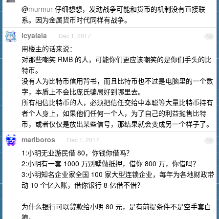
@
murmur
仔细想想，发动战争可能和货币的机制没有直接联
系。因为金属货币时代同样有战争。
icyalala
Dec 1, 2017
18
用楼主的话来说：
对那些嘲笑 RMB 的人，可能你们更应该嘲笑的是你们手头的比
特币。
没有人为比特币信用背书，而且比特币也不过是电脑里的一个数
字，本质上不会比庞氏骗局好到哪里去。
所有相信比特币的人，必须把信任交给中本聪等大量比特币持有
者个人身上，如果他们任何一个人，为了自己的利益抛售比特
币，或者仅仅是放出某些信号，那结果就会变成另一个样子了。
marlboros
Dec 1, 2017
19
1:小明无业游民借 80，你钱你借吗？
2:小明有一套 1000 万别墅做抵押，借你 800 万，你借吗？
3:小明知名企业家全国 100 家大型连锁企业，每年为各地财政带
动 10 个亿入账，借你银行 8 亿借不借？
为什么银行可以贷款给小明 80 元，是有前提条件不是空手套白
狼。