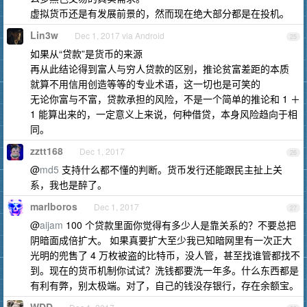
虚拟货币还是有发展前景的，然而现在绝大部分都是在投机。
Lin3w
Dec 1, 2017 via Android
25
如果从“贷款”是货币的来源
再从此结论得到富人与穷人贷款的区别，推论贫富差距的本质
就算不用信用创造等等的专业术语，这一切也是可笑的
无论你富与不富，贷款承担的风险，不是一个简单的推论和 1 ＋
1 能算出来的，一定意义上来说，何种借贷，本身风险趋向于相
同。
zztt168
Dec 1, 2017
26
@
md5
支持什么都不懂的判断。货币发行还能跟民主扯上关
系，我也是醉了。
marlboros
Dec 1, 2017
27
@
aijam
100 个贷款里面你觉得有多少人是靠关系的？不要总把
阴暗面成倍扩大。 如果真要扩大至少我已知暗网里有一次正大
光明的兜售了 4 万枚被盗的比特币，没人管，甚至找谁管都找不
到。现在的货币机制你试试？洗钱都要洗一年多。什么东西都是
有利有弊，别太极端。对了，自己的钱没存银行，存在余额宝。