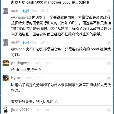
所以开局 cash 5000 manpower 5000 是正义的咯
aijam
Dec 1, 2017
OP
64
@
bhagavad
你说到了一个关键就是国债。大量货币是通过政府
抵押给央行的国债发行出来的（比如 QE ），而这些不和黄金挂
钩的货币供给是无限的，这也从制度上解释了为什么政府负债为
何无限膨胀，国会这时候已经挡不住政府饮鸩止渴的欲望。
aijam
Dec 1, 2017
OP
65
@
dxppp
央行印钞票不需要贷款，只需要有政府的 bond 抵押就
可以。
paulagent
Dec 1, 2017
66
给 dxppp 支持一个
byuc
Dec 1, 2017
67
lz 这帖子真是充分解释了为什么很多国家贫富差距持续加大无法
根治。
有空好好读书，别 xjb 乱想了。
jimmy2010
Dec 1, 2017
68