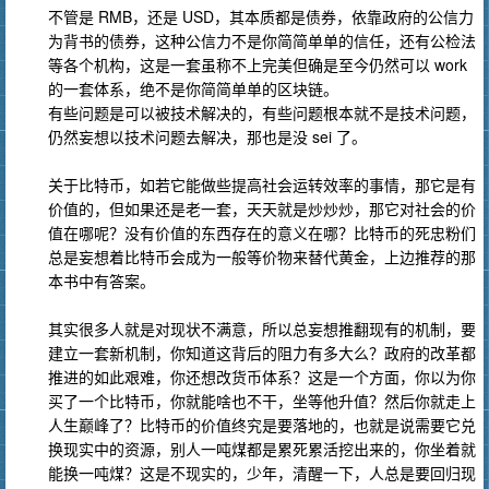
不管是 RMB，还是 USD，其本质都是债券，依靠政府的公信力
为背书的债券，这种公信力不是你简简单单的信任，还有公检法
等各个机构，这是一套虽称不上完美但确是至今仍然可以 work
的一套体系，绝不是你简简单单的区块链。
有些问题是可以被技术解决的，有些问题根本就不是技术问题，
仍然妄想以技术问题去解决，那也是没 sei 了。
关于比特币，如若它能做些提高社会运转效率的事情，那它是有
价值的，但如果还是老一套，天天就是炒炒炒，那它对社会的价
值在哪呢？没有价值的东西存在的意义在哪？比特币的死忠粉们
总是妄想着比特币会成为一般等价物来替代黄金，上边推荐的那
本书中有答案。
其实很多人就是对现状不满意，所以总妄想推翻现有的机制，要
建立一套新机制，你知道这背后的阻力有多大么？政府的改革都
推进的如此艰难，你还想改货币体系？这是一个方面，你以为你
买了一个比特币，你就能啥也不干，坐等他升值？然后你就走上
人生巅峰了？比特币的价值终究是要落地的，也就是说需要它兑
换现实中的资源，别人一吨煤都是累死累活挖出来的，你坐着就
能换一吨煤？这是不现实的，少年，清醒一下，人总是要回归现