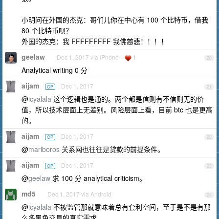
小明问在外国的杰克：哥们儿你在中心有 100 个比特币，借我
80 个比特币呗？
外国的杰克：我 FFFFFFFFF 我佛慈悲！！！！
geelaw
Dec 1, 2017 via iPhone
1
20
Analytical writing 0 分
aijam
Dec 1, 2017
OP
21
@
icyalala
这个逻辑也是通的。两个都是信则有不信则无的价
值，所以技术层面上无差别。风险层面上看，目前 btc 也是更高
的。
aijam
Dec 1, 2017
OP
22
@
marlboros
关系网也往往是贷款的前提条件。
aijam
Dec 1, 2017
OP
23
@
geelaw
求 100 分 analytical criticism。
md5
Dec 1, 2017 via Android
24
@
icyalala
不被监管那就意味着总有套利空间，至于是不是有那
么多黑色交易的真实需求。