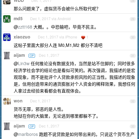
WDD
Dec 1, 2017
28
那么问题来了，虚拟货币会被什么所取代呢？
md5
Dec 1, 2017 via Android
29
@
zztt168
大概。。中恐输吧，毕竟不民主。
xiaozuo
Dec 1, 2017 via iPhone
1
30
这帖子里面大部分人连 M0,M1,M2 都分不清吧
aijam
Dec 1, 2017
OP
31
@
Lin3w
任何推论没有数据支持，当然是站不住脚的；同时很多
经济学社会学的结论也是看似可笑的。再次强调，我描述的是宏
观现象，而不是批评个人贷款承担风险的正当性。我描述的现象
是，信用创造带来的通货膨胀对个人资金的稀释效果，我想任何
人拿过去经验来看都会有直观体会。
won
Dec 1, 2017
32
货币无罪，邪恶的是人性。
地狱在你的大脑里，无论逃到哪里都躲不了。
aijam
Dec 1, 2017
OP
33
@
marlboros
跑题不说贷款是如何带出来的。只说这个货币生产