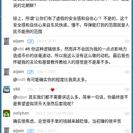
说的北朝鲜？
综上，所谓“让你们有了虚假的安全感和自信心”？不是的，这个
安全感和自信心来自东风快递，懂不，导弹能打到的范围就是人
民币能用的范围
aijam
Dec 1, 2017
OP
13
@
x86
#8 你这种逻辑很多，然而并不会因为我的一点点影响力
造成币价的丝毫波动，所以我这么没有这么做的动机。最后我也
怀疑我的言论和基督教传教给人的感觉是不是差不多。
aijam
Dec 1, 2017
OP
14
@
md5
有可能确实你的程度比我高太多。
x86
Dec 1, 2017
1
15
@
aijam
其实我们都不需要讲这么多，简单一句话，你最终是不
是希望虚拟货币大涨然后套现呢？
onlyhot
Dec 1, 2017 via iPhone
16
确实很焦虑，总觉得手里的钱越来越贬值，当初赚的很辛苦
aijam
Dec 1, 2017
OP
17