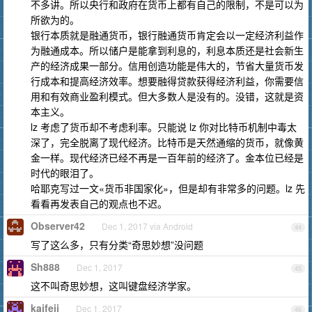
不多讲。所以央行和政府在货币上都有自己的限制，不是可以为
所欲为的。
银行本质就是融通货币，银行融通货币肯定会以一定经济利益作
为融通成本。所以储户是能拿到利息的，利息本质还是社会新生
产的经济成果一部分。信用创造功能是伟大的，节省大量货币发
行成本和提高经济效率。想要融得贷款获得经济利益，你需要信
用和有效商业盈利模式。但大多数人是没有的。没错，这就是资
本主义。
lz 考虑了货币却不考虑利率。只能说 lz 你对比特币机制中毒太
深了，完全脱离了现代经济。比特币是天然通缩的货币，就像黄
金一样。现代经济已经不再是一百年前的经济了。金本位已经是
时代的眼泪了。
哈耶克写过一文«货币非国家化»，但是却有非常多的问题。lz 先
看看再发表自己的观点也不迟。
Observer42
Dec 1, 2017 via Android
44
写了这么多，只有分类“奇思妙想”没问题
Sh888
Dec 1, 2017
45
这不叫奇思妙想，这叫键盘经济学家。
kaifeii
Dec 1, 2017
46