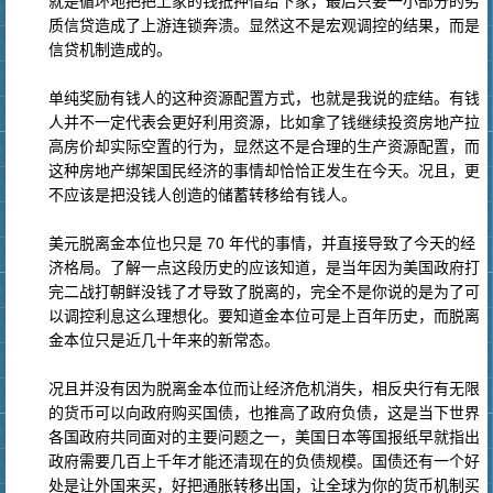
就是循环地把把上家的钱抵押借给下家，最后只要一小部分的劣
质信贷造成了上游连锁奔溃。显然这不是宏观调控的结果，而是
信贷机制造成的。
单纯奖励有钱人的这种资源配置方式，也就是我说的症结。有钱
人并不一定代表会更好利用资源，比如拿了钱继续投资房地产拉
高房价却实际空置的行为，显然这不是合理的生产资源配置，而
这种房地产绑架国民经济的事情却恰恰正发生在今天。况且，更
不应该是把没钱人创造的储蓄转移给有钱人。
美元脱离金本位也只是 70 年代的事情，并直接导致了今天的经
济格局。了解一点这段历史的应该知道，是当年因为美国政府打
完二战打朝鲜没钱了才导致了脱离的，完全不是你说的是为了可
以调控利息这么理想化。要知道金本位可是上百年历史，而脱离
金本位只是近几十年来的新常态。
况且并没有因为脱离金本位而让经济危机消失，相反央行有无限
的货币可以向政府购买国债，也推高了政府负债，这是当下世界
各国政府共同面对的主要问题之一，美国日本等国报纸早就指出
政府需要几百上千年才能还清现在的负债规模。国债还有一个好
处是让外国来买，好把通胀转移出国，让全球为你的货币机制买