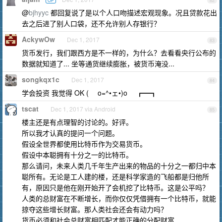
OP
82
@
bjhyyc
都回复说了是以个人口吻描述宏观现象。况且贷款花出
去之后进了别人口袋，还不允许别人存银行？
AckywOw
Dec 1, 2017
83
货币发行，我们跟西方是不一样的，为什么？去看看央行公布的
数据就知道了... 坐等通货继续膨胀，被货币淹没...
songkqx1c
Dec 1, 2017
84
学会投资 我觉得 OK ( o=^•ェ•)o ┏━┓
tscat
Dec 1, 2017 via Android
85
楼主还是有点理智的讨论的。好评。
所以我才认真的提问一个问题。
假设全世界都使用比特币作为交易货币。
假设中本聪拥有十分之一的比特币。
那么请问，未来人类几千年生产出来的物品的十分之一都归中本
聪所有。无论是工人建的楼，还是科学家造的飞船都是归他所
有，原因只是他在刚开始开了会机挖了比特币。这是公平吗？
人类的总财富在不断增长，而你仅仅凭借拥有一个比特币，就能
掠夺这些增长财富。那人类社会还会有动力吗？
货币必须和社会总财富相匹配才能正确的分配财富