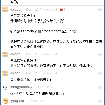
实的。
dxppp
Dec 1, 2017 via Android
3
59
货币是贷款产生的
请问印钞时中央银行去找谁给它贷款？
搞清楚 fiat money 和 credit money 区别了吗？
跑程序员论坛找什么优越感，应该去北大清华的经济学院门口堵
同学老师，正面肛他们
dxppp
Dec 1, 2017 via Android
60
总比以物易物好多了
剩下是良好的系统，还有鼓励老百姓掌握知识，媒体监督
dxppp
Dec 1, 2017 via Android
61
货币指数增长，请提供来源？
mengyaoss77
Dec 1, 2017
62
@
est
#50 哈哈这个月饼的把我看乐了
lyragosa
Dec 1, 2017
63