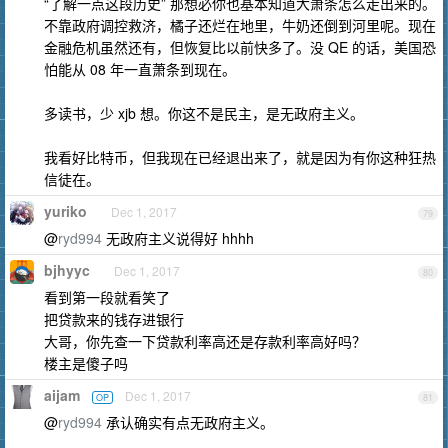
“了解一点这段历史” 那想必你也基本知道大萧条怎么走出来的。
不靠政府调控救济，橘子还烂在地里，牛奶还倒到河里呢。现在
金融危机虽然还有，但恢复比以前快多了。没 QE 的话，美国恐
怕能从 08 年一直萧条到现在。
多读书，少 xjb 想。你这不是民主，是无政府主义。
我看好比特币，但我现在已经退出来了，就是因为有你这种狂热
信徒在。
yuriko
Dec 1, 2017
79
@
ryd994
无政府主义说得好 hhhh
bjhyyc
Dec 1, 2017
80
看到第一段就看笑了
把贷款来的钱存进银行
大哥，你先查一下贷款利率高还是存款利率高好吗？
楼主是傻子吗
aijam
Dec 1, 2017
OP
81
@
ryd994
承认确实有点无政府主义。