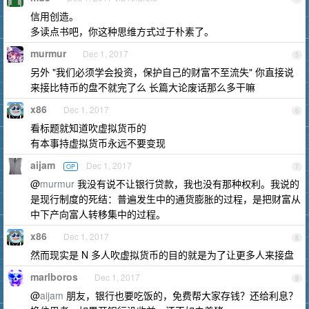
信用创造。
多读点书吧，你这种思维方式过于朴素了。
murmur
Dec 1, 2017
5
另外 "我们必须学会投资，保护自己的财富不至流失" 你直接说
来接比特币的盘不就完了么 长篇大论废话那么多干嘛
x86
Dec 1, 2017
6
看标题就知道吹虚拟货币的
有本事持虚拟货币永远不要变现
aijam
Dec 1, 2017
OP
7
@
murmur
我没有说不让银行贷款，我也没有那种权利。我说的
是现行制度的死结：普遍发生中的通货膨胀的过程，是把财富从
中下产向富人转移集中的过程。
x86
Dec 1, 2017
8
然而现实是 N 多人吹虚拟货币的目的就是为了让更多人来接盘
marlboros
Dec 1, 2017
9
@
aijam
朋友，银行也要吃饭的，免费帮大家存钱？还给利息？