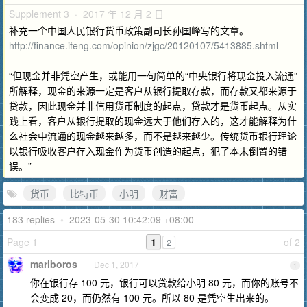
Supplement 3 · 2017 年 12 月 2 日
补充一个中国人民银行货币政策副司长孙国峰写的文章。
http://finance.ifeng.com/opinion/zjgc/20120107/5413885.shtml
“但现金并非凭空产生，或能用一句简单的“中央银行将现金投入流通”
所解释，现金的来源一定是客户从银行提取存款，而存款又都来源于
贷款，因此现金并非信用货币制度的起点，贷款才是货币起点。从实
践上看，客户从银行提取的现金远大于他们存入的，这才能解释为什
么社会中流通的现金越来越多，而不是越来越少。传统货币银行理论
以银行吸收客户存入现金作为货币创造的起点，犯了本末倒置的错
误。”
货币
比特币
小明
财富
183 replies
•
2023-05-30 10:42:09 +08:00
Page 1
1
of 2
2
marlboros
Dec 1, 2017
1
你在银行存 100 元，银行可以贷款给小明 80 元，而你的账号不
会变成 20，而仍然有 100 元。所以 80 是凭空生出来的。