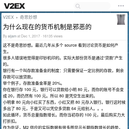
V2EX
奇思妙想
›
为什么现在的货币机制是邪恶的
By
aijam
at Dec 1, 2017 · 16135 views
这不是奇思妙想。最近几年从多个 source 看到讨论货币是如何产
生。
很多人错误地觉得是印钞机印的。实际大部份货币是通过“贷款”产生
的。
银行有一个叫存款准备金的制度：只需要保证一定比例的存款，剩余
存款可以放贷款。
举个例子，存款准备金率是 20%。
你在银行存 100 元，银行可以贷款给小明 80 元，而你的账号不会变
成 20，而仍然有 100 元。所以 80 是凭空生出来的。
小明拿 80 元向小红买了东西，小红又把 80 元存入银行。银行这时候
多出了 80 元，于是又可以凭空多贷款 64 元给别人。。。
如此循环，货币总量指数增长。而你当初存的 100 元，最后购买力大
打折扣。
作为佐证，M2 供应的实际数据有很多图显示长期指数增长的趋势，