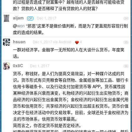
的过程是否造成了财富集中？越有钱的人是否越有可能吸收贷
款？贷款的人是否稀释了没有贷款的人的财富？
aijam
Dec 1, 2017
OP
34
@
won
“邪恶”这里不是做价值判断，而是为了更直观形容现行制
度的造成的结果。
hsuan
Dec 1, 2017 via Android
4
35
一群对经济学，金融学一无所知的人在大谈什么货币，年度笑
话。
0x8C
Dec 1, 2017
36
货币，称钱财，是人们为提高交易效益，对一种媒介达成的共
识。货币形式有贝壳粮食等自然物、金属纸张等加工品、银行卡
信用卡等磁条卡、以及行动支付加密货币等 APP。货币属性因
某种经济体系兴衰而演变，礼物经济的兴起衍生出实物货币；商
品经济的兴起衍生出金属货币；金权经济的兴起衍生出金属代用
货币和信用货币；共享经济的兴起衍生出超主权货币。货币价值
决定于在经济活动中的交易效率，目前，全球还处于金权经济为
主的市场体系，信用货币效率最高。
简而言之，你否定货币就是否定经济。
如果你觉得货币是邪恶的，请把你的钱拿出来一把火烧掉，然后