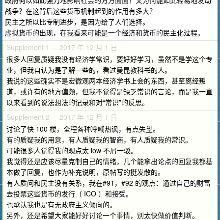
政府何以如此强力地影响社会的方方面面？又为何能如此轻易地发动
战争？在这背后这些货币机制起到的作用有多大？
民主之所以比专制进步，是因为给了人们选择。
虚拟货币的出现，在我看来可能是一个经济和货币的民主化过程。
Supplement 1 · 2017 年 12 月 1 日
很多人回复质疑我没有经济学常识，要好好学习，虽然不是学这个专
业，但我自认为是了解一些的，看过曼昆教科书的人。
我说的这些确实不是宏微观两本经济学书上会的东西，甚至离经叛
道，或许有的地方偏颇，但我不觉得是缺乏常识的言论，而是我一直
以来看到的说法想法的记录和对“常识”的反思。
Supplement 2 · 2017 年 12 月 1 日
讨论了快 100 楼，全程各种冷嘲热讽，有点失望。
有的质疑我的用意，有人质疑我的智商，有人质疑我的常识。
可能很多人觉得我的观点太 low 不屑一驳。
我觉得还是应该尽量克制自己的情绪，几个能拿出论点的回复我都基
本做了回复，也作为补充说明，原帖写的挺发散的。
有人质问和民主没有关系，我在#91，#92 的观点：通过自己的财富
去投票这些货币的发行（ ICO ）和接受。
也承认我也是有无政府主义倾向的。
另外，还是希望大家能好好讨论一个事情，别太快做价值判断。