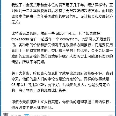
我说了，金属货币和金本位的货币用了几千年，经济照样转，直
到近几十年金本位脱离以后才有了无限超发的超级货币。而且脱
离金本位是由于当年美国政府的财政危机，设计初衷和发展经济
无关。
比特币无法通胀，然而一些 altcoin 可以，甚至如果你把
btc+altcoin 合在一起当作一个 ecosystem，也是可以无限发行
的。各种币的价格和接受情况不是政府单方面推行，而是要使用
者用手上的财富投票的。类比看不见的手的优势，会不会比单一
政府的宏观调控的货币政策更好呢？人类历史上可能没有类似的
清洁，所以不得而知。
关于大萧条，哈耶克和凯恩斯早就争论过政府调控好不好。直到
今天，他们的后人们的争论也是没有定论的。同样的故事就是
08 年以后的几次 QE，好不好，后续影响多大，也是没有定论
的，房价物价上涨的现象比比皆是。
即使今天凯恩斯主义大行其道，你相信的道理掌握主流话语权，
也没必要老是人身攻击我。
aijam
Dec 1, 2017