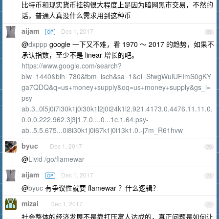
比特币和现实货币挂钩很大程度上是因为暗网黑市交易，不然的
话，普通人真没什么需求用到这种币
aijam
Dec 1, 2017
OP
69
@
dxppp
google 一下又不难，看 1970 ～ 2017 的趋势，如果不
承认指数，至少不是 linear 增长的吧。
https://www.google.com/search?
biw=1440&bih=780&tbm=isch&sa=1&ei=SfwgWuiUFImS0gKY
ga7QDQ&q=us+money+supply&oq=us+money+supply&gs_l=
psy-
ab.3..0l5j0i7i30k1j0i30k1l2j0i24k1l2.921.4173.0.4476.11.11.0.
0.0.0.222.962.3j3j1.7.0....0...1c.1.64.psy-
ab..5.5.675...0i8i30k1j0i67k1j0i13k1.0.-j7m_R61hvw
byuc
Dec 1, 2017
70
@
Livid
/go/flamewar
aijam
Dec 1, 2017
OP
71
@
byuc
有争议性就要 flamewar ？什么逻辑？
mizai
Dec 1, 2017
72
社会整体的经济发展不是靠打压富人达成的，真正问题是如何让