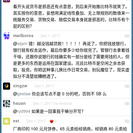
看开头说货币是邪恶还有点意思，到后来开始推比特币就笑了。
其实按你的意思，妄想用满足线性叠加、无上限规则的数值来一
统服务交易、货物交易、赔偿交易本身就是邪恶的，比特币有个
屁的区别？
marlboros
Dec 1, 2017
47
@
aijam
错！越没钱越贷款！！！！！再说了，你把钱放银行，
银行就有权去运作，最后你要多少给你就完了。管银行去拿着钱
干啥，还跟你说银行的钱确实有一部分是给了需要用钱的人，但
是更多的东西是运用在国家建设。况且比特币是空闲之余去获
取，投资。你把这种事儿换比作日常交易，别玩魔怔了，现实虚
拟分不清楚就糟糕透了。
xingzw
Dec 1, 2017
48
@
geelaw
你总该写点不是 0 分的吧，否则不 SB 么
hsuan
Dec 1, 2017 via Android
49
@
ryd994
如果是一回事我干嘛分开写？
est
Dec 1, 2017
3
50
厂商印的 100 元月饼券，65 元卖给经销商，经销商 80 元卖给