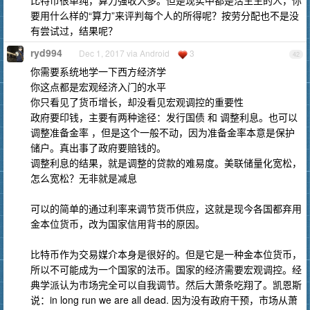
比特币很单纯，算力强收入多。但是现实中都是活生生的人，你
要用什么样的“算力”来评判每个人的所得呢？按劳分配也不是没
有尝试过，结果呢？
ryd994
Dec 1, 2017 via Android
3
42
你需要系统地学一下西方经济学
你这点都是宏观经济入门的水平
你只看见了货币增长，却没看见宏观调控的重要性
政府要印钱，主要有两种途径：发行国债 和 调整利息。也可以
调整准备金率 ，但是这个一般不动，因为准备金率本意是保护
储户。真出事了政府要赔钱的。
调整利息的结果，就是调整的贷款的难易度。美联储量化宽松，
怎么宽松？无非就是减息
可以的简单的通过利率来调节货币供应，这就是现今各国都弃用
金本位货币，改为国家信用背书的原因。
比特币作为交易媒介本身是很好的。但是它是一种金本位货币，
所以不可能成为一个国家的法币。国家的经济需要宏观调控。经
典学派认为市场完全可以自我调节。然后大萧条吃翔了。凯恩斯
说：in long run we are all dead. 因为没有政府干预，市场从萧