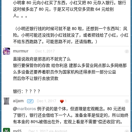
小明拿 80 元向小红买了东西，小红又把 80 元存入银行。银行
这时候多出了 80 元，于是又可以凭空多贷款 64 元给别
人。。。
（小明还银行钱的时候可就不是 80 啦，还想到一个东西叫：风
险。小明可能还没找到小红钱就没了，或者把钱给了小红，小红
不给东西跑路了。可能思路不对，还请指教。）
murmur
Dec 1, 2017
2
直接说政府是邪恶的不就完了么
银行要保管你的存款 给你利息 建那么多营业网点那么多网络那
么多设备还要养着职员作为国家机构还得承担一部分公益
然后你不让银行去放贷款
银行：？？？？
aijam
Dec 1, 2017
1
OP
3
@
marlboros
例子说的是个体，但道理是宏观概念。80 元还给
了银行，银行还会借给下一个人。准备金率是恒定的，所以始终
有本金的 80%被借出在外，宏观上看是不需要“偿还收回”的。
md5
Dec 1, 2017 via Android
4