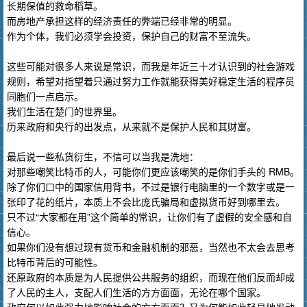
长期保值的救命稻草。
而房地产承担这样的经济责任的弊端已经非常的明显。
作为个体，我们必须学会投资，保护自己的财富不至流失。
这些可能对很多人来说是常识，而我是年近三十才认识到的社会游戏
规则，希望对指望着只通过努力工作就能获得美好稳定生活的程序员
同胞们一点启示。
我们生活在楚门的世界里。
历来政府和央行的出发点，从来就不是保护人民和其财富。
最后说一些私货衍生，不信可以当我是洗地：
对那些嘲笑比特币的人，可能你们更应该嘲笑的是你们手头的 RMB。
除了你们口中的国家信用背书，不过是银行电脑里的一个数字或是一
张印了花的纸片，本质上不会比庞氏骗局和虚拟货币好到哪里去。
只不过“大家都在用”这个简单的常识，让你们有了虚假的安全感和自
信心。
如果你们没有想过现有货币和金融机制的邪恶，当然也不太会去思考
比特币背后的可能性。
还原政府的本质是为人民提供公共服务的组织，而现在他们反而却成
了人民的主人，支配人们生活的方方面面，无论在哪个国家。