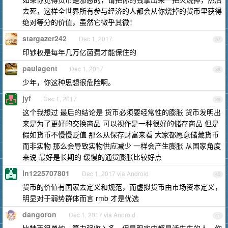
去死，这样全世界所有参与经济的人都会从你烧掉的货币里获得
绝对等分的价值，虽然它微乎其微！
stargazer242
Dec 1, 2017
37
印钞权是每年几万亿菌费才能保住的
paulagent
Dec 1, 2017
38
少年，你这种思想很危险啊。
jyf
Dec 1, 2017
39
这个我想过 最后的结论是 货币必须要经常性的膨胀 货币发明出
来是为了更好的交换商品 可以视作是一种很好的储存商品 但是
假如货币不慢慢贬值 那么从保存财富来看 大家都愿意储藏货币
而非实物 那么会导致实物供应减少 一样会产生膨胀 从国家角度
来说 最好是长期的 缓慢的通货膨胀比较好点
ln1225707801
Dec 1, 2017 via Android
40
货币的价值有国家去定义和规范，而虚拟货币由市场资本定义，
明显对于弱势群体而言 rmb 才是优选
dangoron
Dec 1, 2017 via Android
41