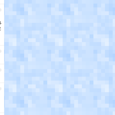
2
多
优
3
4
5