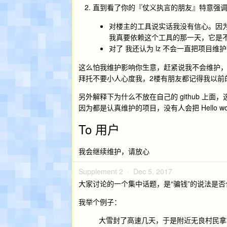
直到看了你的『仗义执言的朋友』特意强
对楼主的工具说实话我没有信心。因为楼
我真要依赖这个工具的那一天，它是不是
对了 我还认为 lz 不会一直把项目维
这么怕我维护影响你生意，赶紧说我不会维护
拜托不要小人心度我，2楼有朋友都记得我以前
另外解释下为什么不放在自己的 github 上面
因为都是认真维护的项目，没有人会把 Hello w
To 用户
我会继续维护，请放心
Supplement 2 ·
Dec 5, 2017
大家讨论的一个集中话题，是“骗钱”的说法是否
我举个例子：
大雪封了高速几天，于是附近无良村民拿