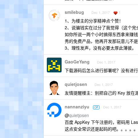
smilebug
1
Dec 1, 2017
1、为楼主的分享精神点个赞！
2、说骗钱实在过分了我觉得（这个完
如你所说一两个小时搞得东西拿来赚钱
秀的免费产品，他再开发那玩意儿不是蠢嘛
3、理性发声，没有必要太厚此薄彼。
GaoGeYang
Dec 1, 2017
下载源码后怎么进行部署呢？没有进行过
quietjosen
Dec 1, 2017
友情提醒楼主：别把自己的 Key 放在
nannanziyu
Dec 1, 2017
OP
@
quietjosen
百度 AppKey 下午注册的，密码用 La
这点安全常识还是起码的吧。。。。。