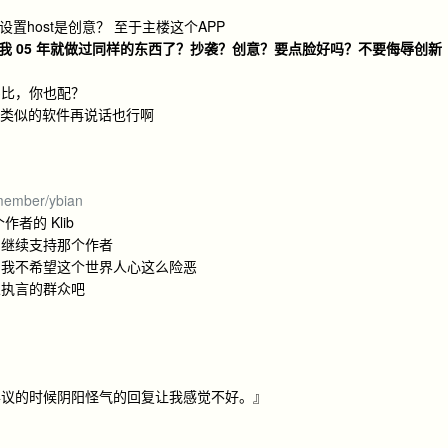
设置host是创意？ 至于主楼这个APP
？我 05 年就做过同样的东西了？抄袭？创意？要点脸好吗？不要侮辱创新
123比，你也配？
看看有多少类似的软件再说话也行啊
member/ybian
者的 Klib
，继续支持那个作者
，我不希望这个世界人心这么险恶
义执言的群众吧
异议的时候阴阳怪气的回复让我感觉不好。』