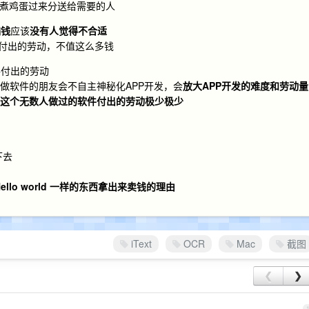
煮鸡蛋过来分送给需要的人
骗钱
应该
没有人觉得不合适
”付出的劳动，不值这么多钱
件付出的劳动
做软件的朋友会不自主神秘化APP开发，会
放大APP开发的难度和劳动量
这个无数人做过的软件付出的劳动极少极少
下去
lo world 一样的东西拿出来卖钱的理由
iText
OCR
Mac
截图
❮
❯