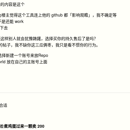
调的内容是这个
主觉得这个工具连上他的 github 都「影响观瞻」，我不确定等
还能 work
护下去
，这样别人就会犹豫踌躇，选择买你的持久售后了是吗？
的帖子，我不缺你这三瓜俩枣，我只是看不惯你的行为。
，选择新建一个账号来放Repo
orld 放在自己的主账号上面
合适
着
煮鸡蛋过来一颗卖 200