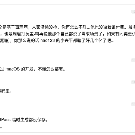
1
全是基于事理啊，人家没偷没抢，你再怎么不耻...他也没逼着谁付费。最
，也是周瑜打黄盖嘛[再说他那个自己都说了需求场景了，如果有同类更
]。你那么说的话 hao123 的李兴平都骗了好几个亿了吧...
1
 macOS 的开发，不懂怎么部署。
1
源码里。
1
stPass 临时生成都没保存。
。