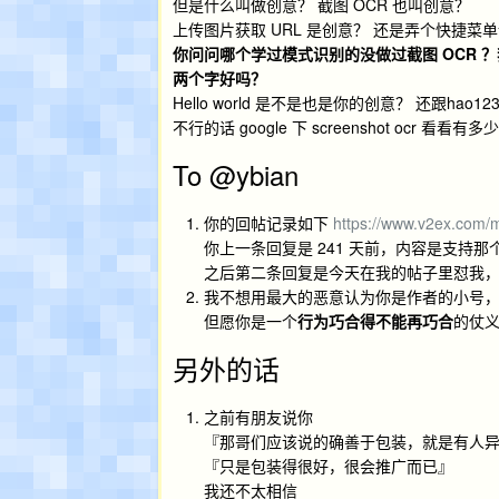
但是什么叫做创意？ 截图 OCR 也叫创意？
上传图片获取 URL 是创意？ 还是弄个快捷菜单
你问问哪个学过模式识别的没做过截图 OCR 
两个字好吗？
Hello world 是不是也是你的创意？ 还跟hao
不行的话 google 下 screenshot ocr 
To @ybian
你的回帖记录如下
https://www.v2ex.com/
你上一条回复是 241 天前，内容是支持那个作
之后第二条回复是今天在我的帖子里怼我
我不想用最大的恶意认为你是作者的小号
但愿你是一个
行为巧合得不能再巧合
的仗
另外的话
之前有朋友说你
『那哥们应该说的确善于包装，就是有人
『只是包装得很好，很会推广而已』
我还不太相信