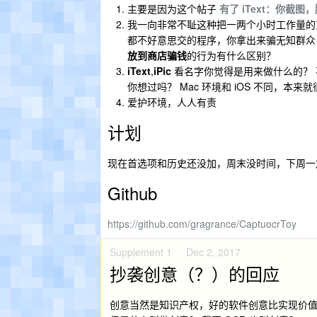
主要是因为这个帖子
有了 iText：你截图，
我一向非常不耻这种把一两个小时工作量的
都不好意思交的程序，你拿出来骗无知群众
放到商店骗钱
的行为有什么区别？
iText
,
iPic
看名字你觉得是用来做什么的？
你想过吗？ Mac 环境和 iOS 不同，本
爱护环境，人人有责
计划
现在首选项和历史还没加，周末没时间，下周一加
Github
https://github.com/gragrance/CaptuocrToy
Supplement 1 ·
Dec 2, 2017
抄袭创意（？）的回应
创意当然是知识产权，好的软件创意比实现价