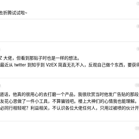
我去折腾试试啦~
3
Z 大佬，但看到那贴子时也是一样的想法。
从 twitter 到知乎到 V2EX 简直无孔不入，反观自己做个东西，要获
1
1
用户说一句公道话，他真的很用心的去打磨一个产品，我很欣赏当时他发广告贴的那段
友花心思做了一件小工具，不算骗钱吧。楼上大神们的心情我也能理解。
必同行相轻呢？利益相关，不认识各位大佬任何人，只用过被喷的伙计开
1