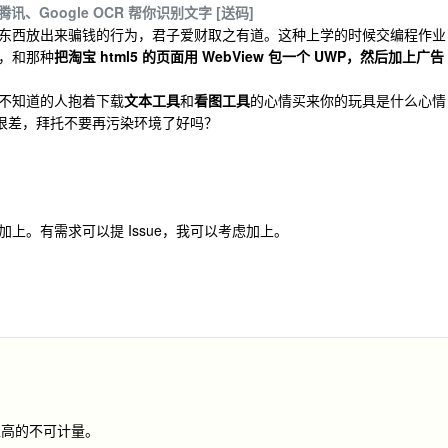
腾讯、Google OCR 帮你识别文字 [送码]
东西放出来骗钱的行为，君子爱财取之有道。这种上学的时候交编程作业
，和那种
把淘宝 html5 的页面用 WebView 包一个 UWP，然后加上广告
 不知道的人抱着下载
文本工具
和
看图工具
的心情买来你的玩具是什么心情
来就很差，拜托不要再污染环境了好吗？
上。有需求可以提 Issue，我可以考虑加上。
值高的不可计量。