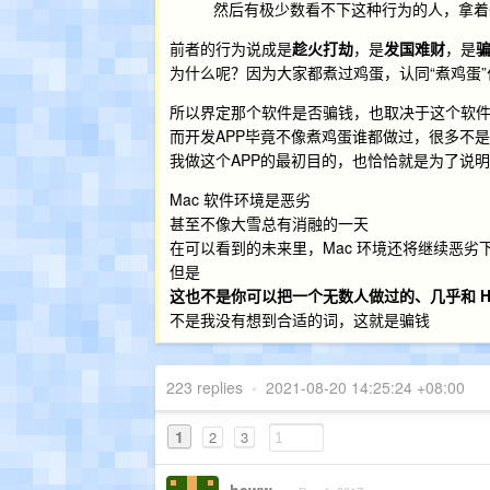
然后有极少数看不下这种行为的人，拿着
前者的行为说成是
趁火打劫
，是
发国难财
，是
为什么呢？因为大家都煮过鸡蛋，认同“煮鸡蛋
所以界定那个软件是否骗钱，也取决于这个软
而开发APP毕竟不像煮鸡蛋谁都做过，很多不是
我做这个APP的最初目的，也恰恰就是为了说明
Mac 软件环境是恶劣
甚至不像大雪总有消融的一天
在可以看到的未来里，Mac 环境还将继续恶劣
但是
这也不是你可以把一个无数人做过的、几乎和 Hel
不是我没有想到合适的词，这就是骗钱
223 replies
•
2021-08-20 14:25:24 +08:00
1
2
3