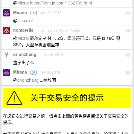
@
Microi
https://item.jd.com/1362709.html
Mirana
Jan 29, 2018
OP
17
@
sinux
lol
nomorelie
Jan 29, 2018 via iPhone
18
@
Microi
戴尔定制 N 卡 2G，网游还可以，我是 i3 16G 配
SSD，大型单机会爆显存
orionzhang
Nov 6, 2018
19
盒子出了么
Mirana
Nov 6, 2018
OP
20
@
orionzhang
...挖坟啊
在您初次进行交易之前，请点击上面的黄色横条阅读关于交易安全的
提示。