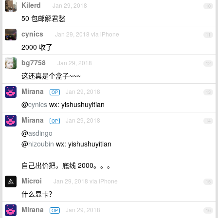
Kilerd
Jan 29, 2018
10
50 包邮解君愁
cynics
Jan 29, 2018 via iPhone
11
2000 收了
bg7758
Jan 29, 2018
12
这还真是个盒子~~~
Mirana
Jan 29, 2018
OP
13
@
cynics
wx: yishushuyitian
Mirana
Jan 29, 2018
OP
14
@
asdingo
@
hizoubin
wx: yishushuyitian
自己出价把，底线 2000。。。
Microi
Jan 29, 2018 via iPhone
15
什么显卡？
Mirana
Jan 29, 2018
OP
16