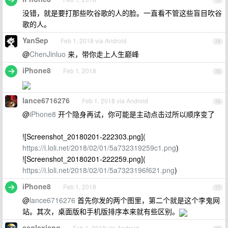
73
没错，就是要打那些吹谷歌的人的脸。一直看不管这些盲目吹谷
歌的人。
YanSep
Feb 1, 2018 via Android
74
@
ChenJinluo
来，带你走上人生巅峰
iPhone8
Feb 1, 2018
75
lance6716276
Feb 1, 2018 via Android
76
@
iPhone8
开个隐身再试，你可能是主动点击过所以顺序变了
![Screenshot_20180201-222303.png](
https://i.loli.net/2018/02/01/5a732319259c1.png
)
![Screenshot_20180201-222259.png](
https://i.loli.net/2018/02/01/5a7323196f621.png
)
iPhone8
Feb 1, 2018
77
@
lance6716276
首先你发的两个图里，第二个就是这个李鬼网
站。其次，桌面版和手机版排序本来就有些区别。
eaglexiang
Feb 1, 2018 via Android