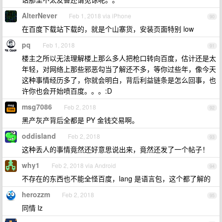
AlterNever
Feb 1, 2018 via iPhone
90
在百度下载站下载的，就是个山寨货，安装页面特别 low
pq
Feb 1, 2018
91
楼主之所以无法理解楼上那么多人把枪口转向百度，估计还是太
年轻，对网络上那些邪恶勾当了解还不多，等你过些年，像今天
这种事情经历多了，你就会明白，背后利益链条是怎么回事，也
许你也会开始喷百度。。。:D
msg7086
Feb 2, 2018
92
黑产灰产背后全都是 PY 金钱交易啊。
oddisland
Feb 2, 2018
93
这种丢人的事情竟然还好意思说出来，竟然还发了一个帖子！
why1
Feb 2, 2018 via Android
94
不存在的东西也不能全怪百度，lang 是语言包，这个都了解的
herozzm
Feb 2, 2018
95
同情 lz