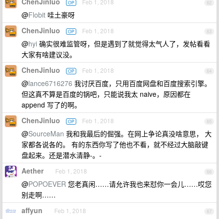
ChenJinluo
Feb 1, 2018
OP
62
@
Flobit
哇土豪呀
ChenJinluo
Feb 1, 2018
OP
63
@
hyi
确实很难监管呀，但是遇到了就觉得太气人了，发帖看看
大家有啥建议没。
ChenJinluo
Feb 1, 2018
OP
64
@
lance6716276
我讨厌百度，只用百度网盘和百度搜索引擎。
但这真不算是百度的锅吧，只能说我太 naive，原因都在
append 写了的啊。
ChenJinluo
Feb 1, 2018
OP
65
@
SourceMan
我和我最后的倔强。在网上争论真没啥意思， 大
家都各说各的。 有的东西你写了他也不看，就不经过大脑敲键
盘起来。还是潜水清静-。-
Aether
Feb 1, 2018
66
@
POPOEVER
您老真闲……请允许我也来怼你一会儿……哎您
别走啊……
affyun
Feb 1, 2018
67