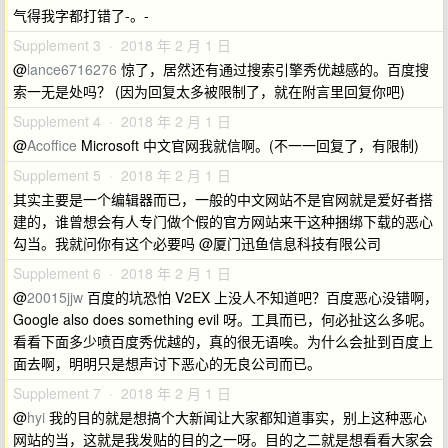
气得我字都打错了-。-
Supplement 3 · 2018 年 2 月 1 日
@
lance6716276
惊了，居然还有通过搜索引擎秀优越感的。百度搜
索一无是处吗？ (因为回复太多被限制了，就在附言里回复你吧)
Supplement 4 · 2018 年 2 月 1 日
@
Acoffice
Microsoft 中文官网我就信啊。(不一一回复了，有限制)
Supplement 5 · 2018 年 2 月 1 日
其实主要是一个编辑器而已，一般的中文网站不是官网就是爱好者搭
建的，谁曾想会有人专门做个假的官方网站来干这种捆绑下载的恶心
勾当。我就问你有这个必要吗 @厦门迅鱼信息科技有限公司
Supplement 6 · 2018 年 2 月 1 日
@
20015jjw
百度的坑恐怕 V2EX 上没人不知道吧？百度恶心没错啊，
Google also does something evil 呀。工具而已，何必扯这么多呢。
看看下面多少喷百度秀优越的，真的很无语唉。为什么会扯到百度上
面去啊，明明只是想声讨下恶心的无良公司而已。
Supplement 7 · 2018 年 2 月 1 日
@
hyi
我的目的就是想搞个大新闻让大家都知道事实，别上这种恶心
网站的当，这就是我发贴的目的之一呀。目的之二就是想看看大家会