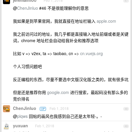
Feb 1, 2018
47
@
ChenJinluo
#46 不是很能理解你的意思
我如果是到苹果官网，我就直接在地址栏输入
apple.com
我之前访问过的地址，我几乎都是直接输入地址前缀或者是关键
词，chrome 地址栏会自动给我补全和推荐选项
比如 v => v2ex, ta => taobao, cn =>
cn.vuejs.org
个人习惯问题吧
反正编程的东西，尽量不要选中文版汉化版之类的，就有很多坑
但是还是推荐你用
google.com
进行搜索，最起码没有那么多的
竞价排名
ChenJinluo
Feb 1, 2018
OP
48
@
plqws
回帖的画风也我感到自己还是太年轻-。-
yuxuan
Feb 1, 2018
49