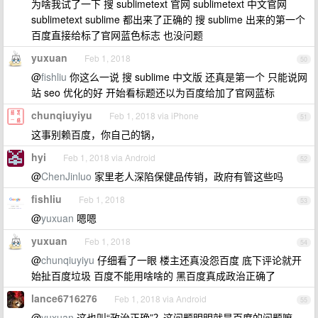
为啥我试了一下 搜 sublimetext 官网 sublimetext 中文官网
sublimetext sublime 都出来了正确的 搜 sublime 出来的第一个
百度直接给标了官网蓝色标志 也没问题
yuxuan
Feb 1, 2018
50
@
fishliu
你这么一说 搜 sublime 中文版 还真是第一个 只能说网
站 seo 优化的好 开始看标题还以为百度给加了官网蓝标
chunqiuyiyu
Feb 1, 2018 via iPhone
51
这事别赖百度，你自己的锅，
hyi
Feb 1, 2018 via Android
52
@
ChenJinluo
家里老人深陷保健品传销，政府有管这些吗
fishliu
Feb 1, 2018
53
@
yuxuan
嗯嗯
yuxuan
Feb 1, 2018
54
@
chunqiuyiyu
仔细看了一眼 楼主还真没怨百度 底下评论就开
始扯百度垃圾 百度不能用啥啥的 黑百度真成政治正确了
lance6716276
Feb 1, 2018 via Android
55
@
yuxuan
这也叫“政治正确”？这问题明明就是百度的问题嘛，