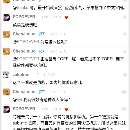
OP
5
@
Sanko
嗯，最开始就直接百度搜索的，结果搜到个中文官网。
POPOEVER
Feb 1, 2018
2
6
英语是硬伤吧
ChenJinluo
Feb 1, 2018
OP
7
@
POPOEVER
为啥这么说呢？
ChenJinluo
Feb 1, 2018
OP
8
@
POPOEVER
正准备考 TOEFL 呢，看来过不了 TOEFL 连下
载软件都要被坑呀。
zakokun
Feb 1, 2018
9
这个一看就是仿的，国内的坑爹玩意儿
ChenJinluo
Feb 1, 2018
OP
10
@
hyi
我就很好奇这种没人管吗？
POPOEVER
Feb 1, 2018
3
11
特地去试了一下百度，你说的链接排第九，第一个链接就是
sublime 官网，而且旁边有百度的官网认证标志，所以这事儿既
不是视力问题也不是英语的问题了，楼主你到底在想什么……