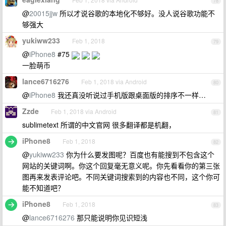
78
@
20015jjw
所以才说谷歌的本地化不够好。没人说谷歌功能不
够强大
yukiww233
Feb 1, 2018
79
@
iPhone8
#75
一脸萌币
lance6716276
Feb 1, 2018 via Android
80
@
iPhone8
我还真没听说过手机版跟桌面版的排序不一样…
Zzde
Feb 1, 2018 via Android
81
sublimetext 所谓的中文官网 很多翻译都是机翻，
iPhone8
Feb 1, 2018
82
@
yukiww233
你为什么要发图呢？百度也有能搜到不包含这个
网站的关键词啊。你这个回复毫无意义呢。你先看看你的第三张
图再来发表评论吧。不同关键词搜索到的内容也不同，这个你可
能不知道吧？
iPhone8
Feb 1, 2018
83
@
lance6716276
那只能说明你见识短浅