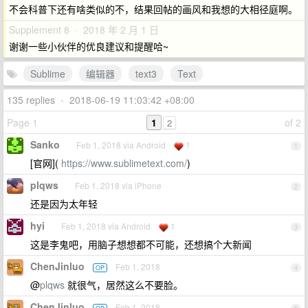
不会科普下还有啥类似的不，结果回帖的画风和我想的大相径庭啊。
Supplement 8 · 2018 年 2 月 1 日
谢谢一些小伙伴的优良建议和提醒哈~
Sublime
编辑器
text3
Text
135 replies
•
2018-06-19 11:03:42 +08:00
Page 1
1
of 2
2
Sanko
Feb 1, 2018 via Android
1
1
[官网](
https://www.sublimetext.com/
)
plqws
Feb 1, 2018 via iPhone
2
还是因为太年轻
hyi
Feb 1, 2018 via Android
1
3
这是李鬼吧，用脑子想想都不可能，还想搞个大新闻
ChenJinluo
Feb 1, 2018
OP
4
@
plqws
就很气，居然这么不要脸。
ChenJinluo
Feb 1, 2018