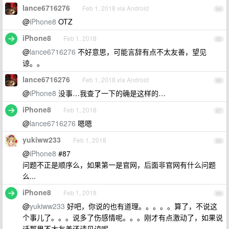
lance6716276
Feb 1, 2018 via Android
84
@
iPhone8
OTZ
iPhone8
Feb 1, 2018
85
@
lance6716276
不好意思，可能言辞有点不太友善，望见
谅。。
lance6716276
Feb 1, 2018 via Android
86
@
iPhone8
没事…我查了一下的确是这样的…
iPhone8
Feb 1, 2018
87
@
lance6716276
嗯嗯
yukiww233
Feb 1, 2018
88
@
iPhone8
#87
问题不正是顺序么，如果第一是官网，后面非官网有什么问题
么...
iPhone8
Feb 1, 2018
89
@
yukiww233
好吧，你说的也有道理。。。。。算了，不说这
个事儿了。。。说多了伤感情呢。。。刚才有点激动了，如果说
话那里不太友善还请见谅呢。。