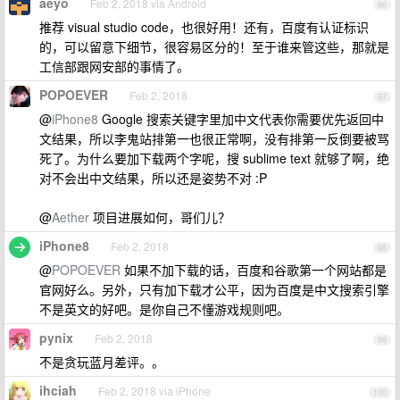
aeyo
Feb 2, 2018 via Android
96
推荐 visual studio code，也很好用！还有，百度有认证标识
的，可以留意下细节，很容易区分的！至于谁来管这些，那就是
工信部跟网安部的事情了。
POPOEVER
Feb 2, 2018
97
@
iPhone8
Google 搜索关键字里加中文代表你需要优先返回中
文结果，所以李鬼站排第一也很正常啊，没有排第一反倒要被骂
死了。为什么要加下载两个字呢，搜 sublime text 就够了啊，绝
对不会出中文结果，所以还是姿势不对 :P
@
Aether
项目进展如何，哥们儿？
iPhone8
Feb 2, 2018
98
@
POPOEVER
如果不加下载的话，百度和谷歌第一个网站都是
官网好么。另外，只有加下载才公平，因为百度是中文搜索引擎
不是英文的好吧。是你自己不懂游戏规则吧。
pynix
Feb 2, 2018
99
不是贪玩蓝月差评。。
ihciah
Feb 2, 2018 via iPhone
100