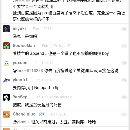
不要学会一个词就乱用
扯到百度是因为 po 被百度坑了居然不怨百度，完全是一种斯德
哥尔摩综合征的样子
miyuki
Feb 1, 2018
56
马克丁是你吗
SourceMan
Feb 1, 2018 via iPhone
57
看楼主的 append，也是一个错了也不服输的倔强 boy
yuxuan
Feb 1, 2018
58
@
lance6716276
你去百度搜过这个关键词嘛 就直接在这说
yksoft1
Feb 1, 2018
59
要内存小用 Notepad++啊
YanSep
Feb 1, 2018 via Android
60
抱歉，我是贪玩蓝月的死粉
ChenJinluo
Feb 1, 2018
OP
61
@
yksoft1
很久以前用过，太丑，遂抛弃，哈哈