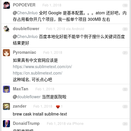
POPOEVER
Feb 1, 2018
19
@
ChenJinluo
全时 Google 是基本配置。。。atom 还好吧，内
存占用看你开几个项目，我一般单个项目 300MB 左右
doubleflower
Feb 1, 2018 via Android
20
@
ChenJinluo
百度本地化好能不能举个例子搜什么关键词百度
结果更好
Pyromaniac
Feb 1, 2018
21
如果真有中文官网应该是
https://www.sublimetext.com/cn/
https://cn.sublimetext.com/
这种域名, 可长点心吧
MaxTan
Feb 1, 2018
22
@
doubleflower
当然是医院啦
zander
Feb 1, 2018
1
23
brew cask install sublime-text
DonaidTrump
Feb 1, 2018 via iPhone
24
交智商税吧