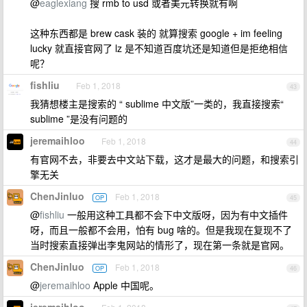
@
eaglexiang
搜 rmb to usd 或者美元转换就有啊
这种东西都是 brew cask 装的 就算搜索 google + im feeling
lucky 就直接官网了 lz 是不知道百度坑还是知道但是拒绝相信
呢？
fishliu
Feb 1, 2018
43
我猜想楼主是搜索的 “ sublime 中文版”一类的，我直接搜索“
sublime ”是没有问题的
jeremaihloo
Feb 1, 2018
44
有官网不去，非要去中文站下载，这才是最大的问题，和搜索引
擎无关
ChenJinluo
Feb 1, 2018
OP
45
@
fishliu
一般用这种工具都不会下中文版呀，因为有中文插件
呀，而且一般都不会用，怕有 bug 啥的。但是我现在复现不了
当时搜索直接弹出李鬼网站的情形了，现在第一条就是官网。
ChenJinluo
Feb 1, 2018
OP
46
@
jeremaihloo
Apple 中国呢。
jeremaihloo