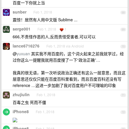
百度一下你就上当
sunber
Feb 1, 2018
68
震惊！居然有人用中文版 Sublime ...
serge001
Feb 1, 2018
1
69
666,不责怪作恶的人,反而责怪受害者,可以可以
lance6716276
Feb 1, 2018 via Android
70
@
yuxuan
其实我不用百度的，这个词火起来之前我就学过，经
过你这么一提醒我就用百度搜了一下“政治正确”…
我真的很无语，第一次听说政治正确还有这么一层意思，而且这
层意思还仅仅只能在百度百科里看到，而且百度百科还没有写
reference …这进一步加剧了我对百度用户不可理喻的印象
zhujiulin
Feb 1, 2018
71
百毒之虫 死而不僵
iPhone8
Feb 1, 2018
72
iPhone8
Feb 1, 2018