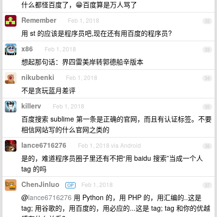
什么都怪百度了，😁百度算是万人骂了
Remember
Feb 1, 2018
32
用 st 的应该是程序员吧,现在还有用百度的程序员?
x86
Feb 1, 2018
33
想起那句话：界四雷美岸转郭德船辛版本
nikubenki
Feb 1, 2018
34
不是贪玩蓝月差评
killerv
Feb 1, 2018
35
百度搜索 sublime 第一条是正确的官网，而且有认证标签。不要
相信网站写的什么官网之类的
lance6716276
Feb 1, 2018 via Android
36
是的，难道程序员圈子里还有不把“用 baidu 搜索”当成一个人
tag 的吗
ChenJinluo
Feb 1, 2018
OP
37
@
lance6716276
用 Python 的，用 PHP 的，用汇编的..这是
tag; 用谷歌的，用百度的，用必应的...这是 tag; tag 和你的优越