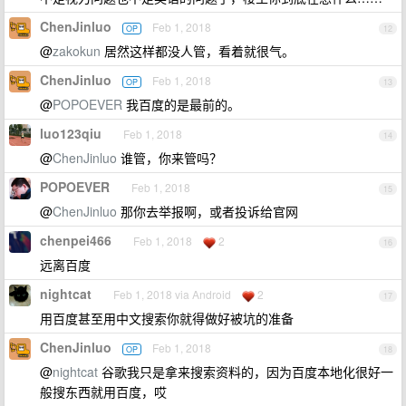
ChenJinluo
Feb 1, 2018
OP
12
@
zakokun
居然这样都没人管，看着就很气。
ChenJinluo
Feb 1, 2018
OP
13
@
POPOEVER
我百度的是最前的。
luo123qiu
Feb 1, 2018
14
@
ChenJinluo
谁管，你来管吗？
POPOEVER
Feb 1, 2018
15
@
ChenJinluo
那你去举报啊，或者投诉给官网
chenpei466
Feb 1, 2018
2
16
远离百度
nightcat
Feb 1, 2018 via Android
2
17
用百度甚至用中文搜索你就得做好被坑的准备
ChenJinluo
Feb 1, 2018
OP
18
@
nightcat
谷歌我只是拿来搜索资料的，因为百度本地化很好一
般搜东西就用百度，哎