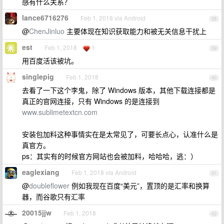
感有什么关系？
lance6716276
Feb 1, 2018 via Android
38
@
ChenJinluo
主要体现在知识获取能力和被无关信息干扰上
est
Feb 1, 2018
1
39
用百度活该被坑。
singlepig
Feb 1, 2018
40
去看了一下这个李鬼，除了 Windows 版本，其他下载连接都是
真正的官网连接，只有 Windows 的是连接到
www.sublimetextcn.com
安装包加料这种事情实在是太常见了，可要长点心，认准什么是
真官方。
ps：其实有的时候官方网站也会被加料，哈哈哈，逃：）
eaglexiang
Feb 1, 2018 via Android
41
@
doubleflower
例如我现在百度“美元”，置顶的是汇率和换算
器，而谷歌只有汇率
20015jjw
Feb 1, 2018
42