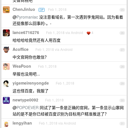
ChenJinluo
Feb 1, 2018
OP
25
@
Pyromaniac
没注意看域名，第一次遇到李鬼网站。因为看着
还挺像那么回事的-。-
lance6716276
Feb 1, 2018 via Android
4
26
哈哈哈哈竟然还有人用百度
Acoffice
Feb 1, 2018 via Android
27
中文官网你也敢信？
WeaPoon
Feb 1, 2018
28
举报也没用吧...
yigemeirenyongde
Feb 1, 2018
29
这也怪百度，我服了
newtype0092
Feb 1, 2018
30
@
POPOEVER
同试了第一条是正确的官网，第一条显示山寨网
站的是不是你已经被百度识别为目标用户精准推送了？
lengyihan
Feb 1, 2018 via Android
31