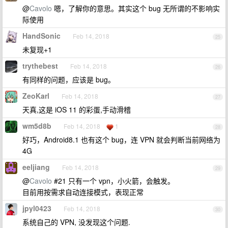
@
Cavolo
嗯，了解你的意思。其实这个 bug 无所谓的不影响实
际使用
HandSonic
Feb 14, 2018
25
未复现+1
trythebest
Feb 14, 2018
26
有同样的问题，应该是 bug。
ZeoKarl
Feb 14, 2018
27
天真,这是 iOS 11 的彩蛋,手动滑稽
wm5d8b
Feb 14, 2018
1
28
好巧，Android8.1 也有这个 bug，连 VPN 就会判断当前网络为
4G
eeljiang
Feb 14, 2018
29
@
Cavolo
#21 只有一个 vpn，小火箭，会触发。
目前用按需求自动连接模式，表现正常
jpyl0423
Feb 14, 2018
30
系统自己的 VPN, 没发现这个问题.