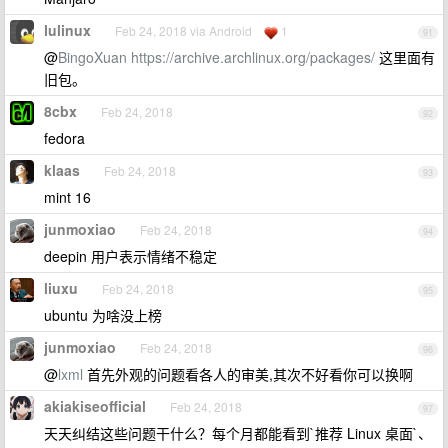
lulinux
Feb 24, 2018 via Android
1
91
@
BingoXuan
https://archive.archlinux.org/packages/
这里面有
旧包。
8cbx
Feb 24, 2018
92
fedora
klaas
Feb 24, 2018
93
mint 16
junmoxiao
Feb 24, 2018
94
deepin 用户表示情绪不稳定
liuxu
Feb 24, 2018
95
ubuntu 为啥没上榜
junmoxiao
Feb 24, 2018
96
@
lxml
首先外观的问题看各人的审美,其次不好看你可以换啊
akiakiseofficial
Feb 24, 2018
97
天天纠结这些问题干什么？每个月都能看到`推荐 Linux 桌面`、