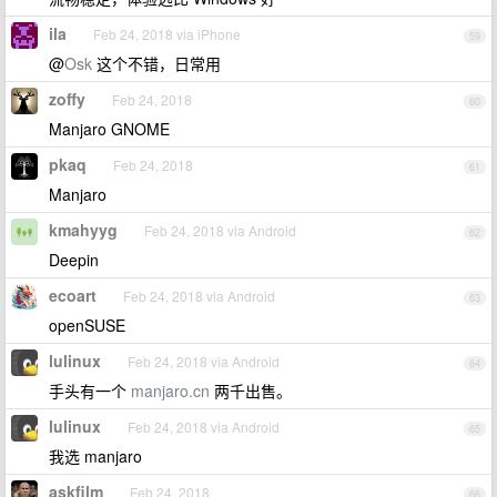
ila
Feb 24, 2018 via iPhone
59
@
Osk
这个不错，日常用
zoffy
Feb 24, 2018
60
Manjaro GNOME
pkaq
Feb 24, 2018
61
Manjaro
kmahyyg
Feb 24, 2018 via Android
62
Deepin
ecoart
Feb 24, 2018 via Android
63
openSUSE
lulinux
Feb 24, 2018 via Android
64
手头有一个
manjaro.cn
两千出售。
lulinux
Feb 24, 2018 via Android
65
我选 manjaro
askfilm
Feb 24, 2018
66