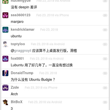
huclengyue
Feb 23, 2018 via Android
28
没有 deepin 差评
sss3600123
Feb 23, 2018 via iPhone
29
manjaro
kendricklamar
Feb 23, 2018
30
ubuntu
toptyloo
Feb 23, 2018 via Android
31
@
gnaggnoyil
应该算不上桌面发行版，滑稽
fox0001
Feb 23, 2018 via Android
32
Lubuntu 用了好几年了，一直没有想过换
DonaidTrump
Feb 23, 2018
33
为什么没有 Ubuntu Budgie ？
Zzde
Feb 23, 2018 via iPhone
34
Arch
BitBoX
Feb 23, 2018 via Android
35
3