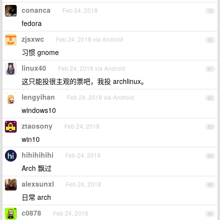
conanca
Feb 24, 2018
79
fedora
zjsxwc
Feb 24, 2018 via Android
80
习惯 gnome
linux40
Feb 24, 2018 via Android
81
这只能投很主观的票吧，我投 archlinux。
lengyihan
Feb 24, 2018 via Android
82
windows10
ztaosony
Feb 24, 2018
83
win10
hihihihihi
Feb 24, 2018
84
Arch 飘过
alexsunxl
Feb 24, 2018
85
日常 arch
c0878
Feb 24, 2018
86