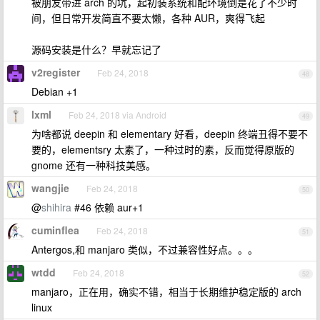
被朋友带进 arch 的坑，起初装系统和配环境倒是花了不少时
间，但日常开发简直不要太懒，各种 AUR，爽得飞起
源码安装是什么？早就忘记了
v2register
Feb 24, 2018
48
Debian +1
lxml
Feb 24, 2018 via Android
49
为啥都说 deepin 和 elementary 好看，deepin 终端丑得不要不
要的，elementsry 太素了，一种过时的素，反而觉得原版的
gnome 还有一种科技美感。
wangjie
Feb 24, 2018
50
@
shihira
#46 依赖 aur+1
cuminflea
Feb 24, 2018
51
Antergos,和 manjaro 类似，不过兼容性好点。。。
wtdd
Feb 24, 2018
52
manjaro，正在用，确实不错，相当于长期维护稳定版的 arch
linux