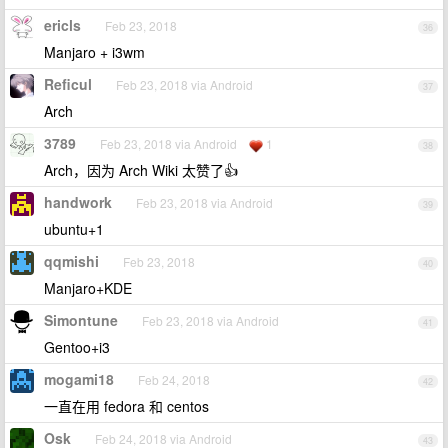
ericls
Feb 23, 2018
36
Manjaro + i3wm
Reficul
Feb 23, 2018 via Android
37
Arch
3789
Feb 23, 2018 via Android
1
38
Arch，因为 Arch Wiki 太赞了👍
handwork
Feb 23, 2018 via Android
39
ubuntu+1
qqmishi
Feb 23, 2018
40
Manjaro+KDE
Simontune
Feb 23, 2018 via Android
41
Gentoo+i3
mogami18
Feb 24, 2018
42
一直在用 fedora 和 centos
Osk
Feb 24, 2018 via Android
43