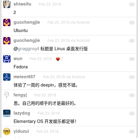
shiweifu
Feb 23, 2018
13
2
guochengjie
Feb 23, 2018 via Android
14
Ubuntu
guochengjie
Feb 23, 2018 via Android
15
@
gnaggnoyil
标题是 Linux 桌面发行版
wun
Feb 23, 2018
2
16
Fedora
meteor957
Feb 23, 2018 via Android
17
体验了一周的 deepin，感觉不错。
fengyj
Feb 23, 2018
18
恩。自己用的顺手的才是最好的。
lazydog
Feb 23, 2018
19
Elementary OS 开发娱乐都足够！
yiduzui
Feb 23, 2018
20