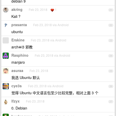
debian 9
akring
Feb 23, 2018
1
21
Kali ?
prasanta
Feb 23, 2018 via Android
22
ubuntu
Erskine
Feb 23, 2018 via Android
23
arch➕i3 邪教
Rasphino
Feb 23, 2018 via Android
24
manjaro
asuraa
Feb 23, 2018
25
我选 Ubuntu 默认
cye3s
Feb 23, 2018 via Android
26
觉得 Ubuntu 中文语言包至少比较完整，相对上面 3 个
lfzyx
Feb 23, 2018
27
0. Debian