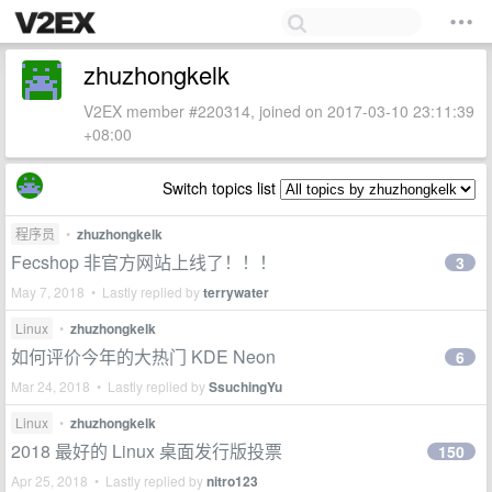
zhuzhongkelk
V2EX member #220314, joined on 2017-03-10 23:11:39
+08:00
Switch topics list
程序员
•
zhuzhongkelk
Fecshop 非官方网站上线了！！！
3
May 7, 2018 • Lastly replied by
terrywater
Linux
•
zhuzhongkelk
如何评价今年的大热门 KDE Neon
6
Mar 24, 2018 • Lastly replied by
SsuchingYu
Linux
•
zhuzhongkelk
2018 最好的 Linux 桌面发行版投票
150
Apr 25, 2018 • Lastly replied by
nitro123