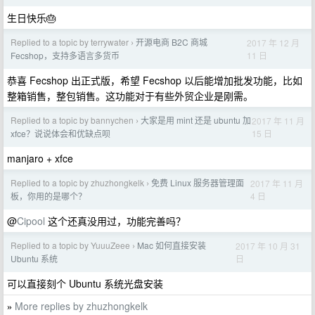
生日快乐🎂
Replied to a topic by terrywater
开源电商 B2C 商城
2017 年 12 月
›
11 日
Fecshop，支持多语言多货币
恭喜 Fecshop 出正式版，希望 Fecshop 以后能增加批发功能，比如
整箱销售，整包销售。这功能对于有些外贸企业是刚需。
Replied to a topic by bannychen
大家是用 mint 还是 ubuntu 加
2017 年 11 月
›
15 日
xfce？说说体会和优缺点呗
manjaro + xfce
Replied to a topic by zhuzhongkelk
免费 Linux 服务器管理面
2017 年 11 月
›
4 日
板，你用的是哪个？
@
Cipool
这个还真没用过，功能完善吗？
Replied to a topic by YuuuZeee
Mac 如何直接安装
2017 年 10 月 31
›
日
Ubuntu 系统
可以直接刻个 Ubuntu 系统光盘安装
More replies by zhuzhongkelk
»