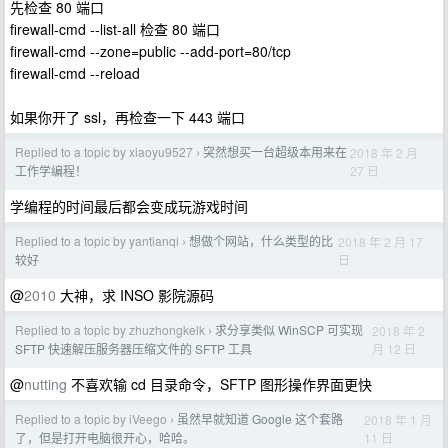
先检查 80 端口
firewall-cmd --list-all 检查 80 端口
firewall-cmd --zone=public --add-port=80/tcp
firewall-cmd --reload
如果你开了 ssl，再检查一下 443 端口
Replied to a topic by xiaoyu9527
突然想买一台超级本用来在
2018 年 2 月
›
27 日
工作学编程！
学编程的时间最后都会变成玩游戏时间
Replied to a topic by yantianqi
想做个网站，什么类型的比
2018 年 2 月 17
›
日
较好
@
2010
大神，求 INSO 影院源码
Replied to a topic by zhuzhongkelk
求分享类似 WinSCP 可实现
2018 年 2
›
月 12 日
SFTP 快速解压服务器压缩文件的 SFTP 工具
@
nutting
不喜欢输 cd 目录命令，SFTP 图形操作界面更快
Replied to a topic by iVeego
虽然早就知道 Google 这个套路
2018 年 1 月
›
11 日
了，但是打开电脑很开心，哈哈。