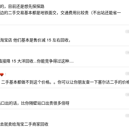
的，目前还是想先探探路
边的二手交易基本都是地铁面交，交通费用比较贵（不出站还能省一
1
宝店 他们基本是售价减 15 左右回收，
1
 15 大洋回收...你能竞争得过这种....
1
1
包邮，二手基本都做不到这个价格。。你可以让你朋友查一下塞尔达二手的价
1
站口出的话，比你隔壁站口出贵很多倍呀
1
去就卖给淘宝二手商家回收