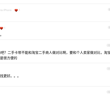
1
via iPhone
1
。
1
力吧？二手卡带不能和淘宝二手商人做对比啊，要和个人卖家做对比，淘
是很方便的
1
找更好。。。
1