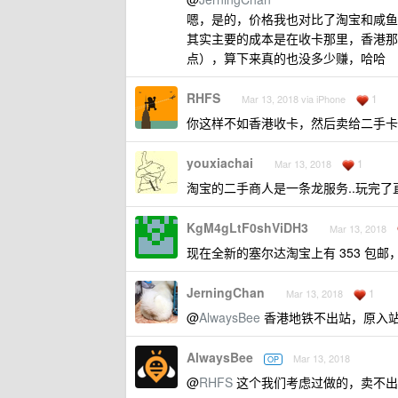
嗯，是的，价格我也对比了淘宝和咸鱼
其实主要的成本是在收卡那里，香港那
点），算下来真的也没多少赚，哈哈
RHFS
1
Mar 13, 2018 via iPhone
你这样不如香港收卡，然后卖给二手卡淘
youxiachai
1
Mar 13, 2018
淘宝的二手商人是一条龙服务..玩完了直接降
KgM4gLtF0shViDH3
Mar 13, 2018
现在全新的塞尔达淘宝上有 353 
JerningChan
1
Mar 13, 2018
@
AlwaysBee
香港地铁不出站，原入
AlwaysBee
Mar 13, 2018
OP
@
RHFS
这个我们考虑过做的，卖不出