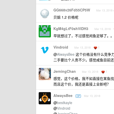
GG668v26Fd55CP5W
Mar 13, 2018 
贝姐 1,2 价格呢
KgM4gLtF0shViDH3
Mar 13, 2018
早就想过了，不过感觉闲鱼足够了。。
Vindroid
1
Mar 13, 2018
@
AlwaysBee
这个价格没有什么竞争
二手要比个人贵不少。感觉咸鱼目前还
JerningChan
1
Mar 13, 2018
感觉，这个价格，我不如直接在某鱼找
而且这个价，我还是直接上全新吧？
AlwaysBee
Mar 13, 2018
OP
@
bestkayle
@
Vindroid
@
JerningChan