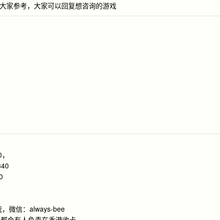
出来给大家参考，大家可以回复想咨询的游戏
0，
40
0
信：always-bee
周都会有人负责在香港收卡