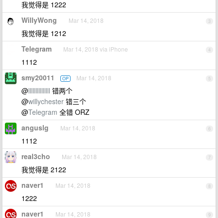
我觉得是 1222
WillyWong
Mar 14, 2018
3
我觉得是 1212
Telegram
Mar 14, 2018 via iPhone
4
1112
smy20011
Mar 14, 2018
OP
5
@
lllllllllllllll
错两个
@
willychester
错三个
@
Telegram
全错 ORZ
anguslg
Mar 14, 2018
6
1112
real3cho
Mar 14, 2018
7
我觉得是 2122
naver1
Mar 14, 2018
8
1222
naver1
Mar 14, 2018
9