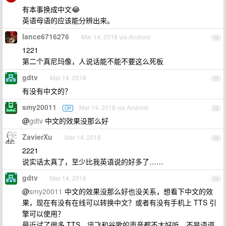
有本事换成中文😂
英语母语的应该能分辨出来。
lance6716276
Mar 14, 2018 via Android
10
1221
第二个真尼玛像，人说话能不能不要这么死板
gdtv
Mar 14, 2018
11
有没有中文的？
smy20011
Mar 14, 2018 via Android
OP
12
@
gdtv
中文的效果没那么好
ZavierXu
Mar 14, 2018
13
2221
说实话太真了，至少比我英语说的好多了……
gdtv
Mar 14, 2018
14
@
smy20011
中文的效果没那么好也没关系，想看下中文的效
果，现在有没有在线可以转换中文？或者有没有手机上 TTS 引
擎可以使用？
最近试了很多 TTS，讯飞和谷歌的声音都不太好听，不是语调