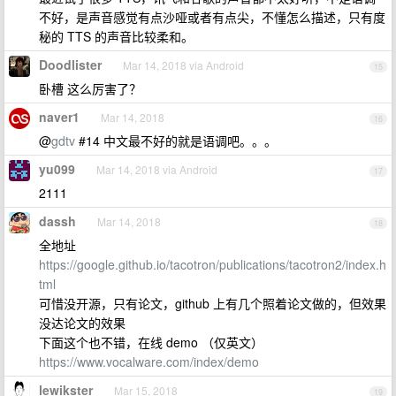
不好，是声音感觉有点沙哑或者有点尖，不懂怎么描述，只有度
秘的 TTS 的声音比较柔和。
Doodlister
Mar 14, 2018 via Android
15
卧槽 这么厉害了？
naver1
Mar 14, 2018
16
@
gdtv
#14 中文最不好的就是语调吧。。。
yu099
Mar 14, 2018 via Android
17
2111
dassh
Mar 14, 2018
18
全地址
https://google.github.io/tacotron/publications/tacotron2/index.h
tml
可惜没开源，只有论文，github 上有几个照着论文做的，但效果
没达论文的效果
下面这个也不错，在线 demo （仅英文）
https://www.vocalware.com/index/demo
lewikster
Mar 15, 2018
19