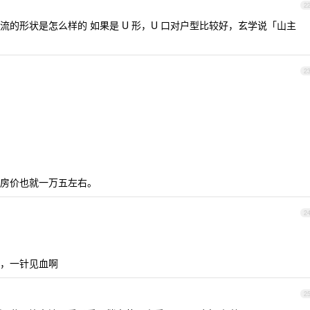
2
的形状是怎么样的 如果是 U 形，U 口对户型比较好，玄学说「山主
2
房价也就一万五左右。
2
，一针见血啊
2