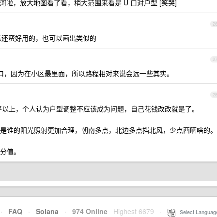
啦，放大地图看了看，稍大范围来看是 U 口对户型 [笑哭]
2
乐还蛮好用的，也可以画出类似的
2
口，因为在小区最里面，所以路程相对来说会远一些其实。
2
0 平以上，个人认为户型调整不应该成为问题，自己花钱改改就是了。
是谁的阳光照射更加合理，朝南多点，北边多点挡北风，少点西晒啥的。
分值。
·
FAQ
·
Solana
·
974 Online
Highest 6679
·
Select Languag