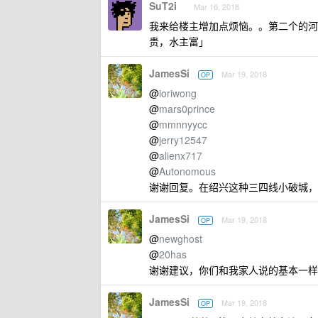
SuT2i
Mar 16, 2018
我来给楼主增加点烦恼。。第二个的河流
贵，水主富」
JamesSi
Mar 19, 2018
OP
@
ioriwong
@
mars0prince
@
mmnnyycc
@
jerry12547
@
alienx717
@
Autonomous
谢谢回复。在绍兴这种三四线小破城，
JamesSi
Mar 19, 2018
OP
@
newghost
@
20has
谢谢建议，你们和我家人说的基本一样
JamesSi
Mar 19, 2018
OP