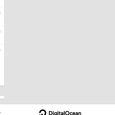
6
7
8
e