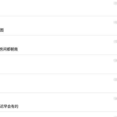
1
1
图
1
个房间都朝南
1
1
1
迟早会有的