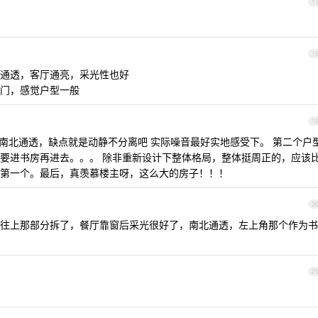
1
1
通透，客厅通亮，采光性也好
门，感觉户型一般
1
，南北通透，缺点就是动静不分离吧 实际噪音最好实地感受下。 第二个户
要进书房再进去。。。 除非重新设计下整体格局，整体挺周正的，应该
第一个。最后，真羡慕楼主呀，这么大的房子！！！
2
往上那部分拆了，餐厅靠窗后采光很好了，南北通透，左上角那个作为书
2