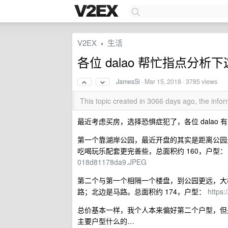
V2EX
生活
›
各位 dalao 帮忙指点分析
JamesSi
·
Mar 15, 2018
· 3785 views
This topic created in 3066 days ago, the inf
最近考虑买房，选择恐惧症犯了，各位 dalao
第一个靠湖岸公园，最近开盘的其实是距离公园
吃喝玩乐配套更完善些，总面积约 160，户型
018d81178da9.JPEG
第二个与第一个相隔一个楼盘，到公园更远，大
路；北边是马路。总面积约 174，户型：
https
总价基本一样，我个人本来偏好第二个户型，但
主要户型什么的…