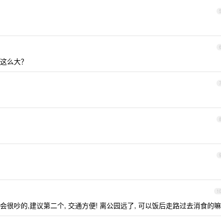
这么大？
1
很吵的,建议第二个, 交通方便! 离公园远了, 可以饭后走路过去消食的嘛