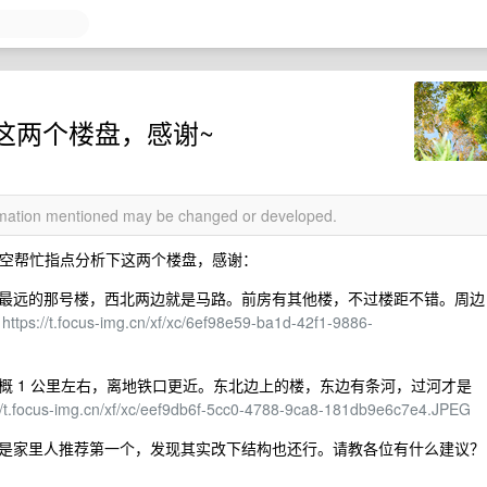
下这两个楼盘，感谢~
ormation mentioned may be changed or developed.
 有空帮忙指点分析下这两个楼盘，感谢：
最远的那号楼，西北两边就是马路。前房有其他楼，不过楼距不错。周边
：
https://t.focus-img.cn/xf/xc/6ef98e59-ba1d-42f1-9886-
概 1 公里左右，离地铁口更近。东北边上的楼，东边有条河，过河才是
://t.focus-img.cn/xf/xc/eef9db6f-5cc0-4788-9ca8-181db9e6c7e4.JPEG
是家里人推荐第一个，发现其实改下结构也还行。请教各位有什么建议？