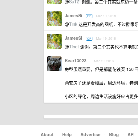
@
SuT2i
谢谢。第二个其实就东边一条河
JamesSi
Mar 19, 2018
OP
@
Tink
这是开发商的图纸，不过酷家
JamesSi
Mar 19, 2018
OP
@
Tinet
谢谢。第二个其实也不算地铁
Bear13023
Mar 19, 2018
房型虽然重要，但是都能花钱买 15
两套房子还是看楼层，周边环境，特别
小区的绿化，周边生活设施好应占更多
About
·
Help
·
Advertise
·
Blog
·
API