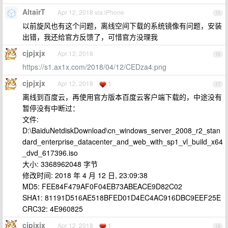
AltairT
Apr 12, 2018 via iPhone
15
以前旋风也有这个问题，离线空间下载的系统镜像有问题，安装
出错，我还给官方反馈了，可惜官方没理我
cjpjxjx
Apr 12, 2018
16
https://s1.ax1x.com/2018/04/12/CEDza4.png
cjpjxjx
Apr 12, 2018
1
17
离线到百度云，再使用官方版本百度云客户端下载的，中途没有
暂停没有中断过：
文件:
D:\BaiduNetdiskDownload\cn_windows_server_2008_r2_stan
dard_enterprise_datacenter_and_web_with_sp1_vl_build_x64
_dvd_617396.iso
大小: 3368962048 字节
修改时间: 2018 年 4 月 12 日, 23:09:38
MD5: FEE84F479AF0F04EB73ABEACE9D82C02
SHA1: 81191D516AE518BFED01D4EC4AC916DBC9EEF25E
CRC32: 4E960825
cjpjxjx
Apr 12, 2018
1
18