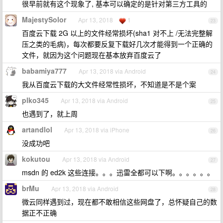
很早前就有这个现象了, 基本可以确定的是针对第三方工具的
MajestySolor
Apr 13, 2018
1
23
百度云下载 2G 以上的文件经常损坏(sha1 对不上 /无法完整解
压之类的毛病)，每次都要反复下载好几次才能得到一个正确的
文件，就因为这个问题现在基本放弃百度云了
babamiya777
Apr 13, 2018 via Android
24
我从百度云下载的大文件经常性损坏，不知道是不是个案
plko345
Apr 13, 2018 via Android
25
也遇到了，就上周
artandlol
Apr 13, 2018 via iPhone
26
没成功吧
kokutou
Apr 13, 2018 via Android
27
msdn 的 ed2k 这些连接。。。迅雷全都可以下啊。。。。。。
brMu
Apr 13, 2018 via Android
28
微云同样遇到过，现在都不敢相信这些网盘了，总怀疑自己的数
据正不正确