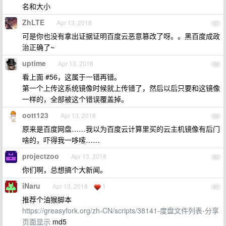
名和大小
ZhLTE
Apr 13, 2018
57
可是你也没有拿出证据证明百度云恶意篡改了呀。。黑百度成政
治正确了~
uptime
Apr 13, 2018
58
看上面 #56，这属于一错再错。
第一个上传这系统镜像时候就上传错了，然后以后只要和这镜像
一样的，全部被这个错误覆盖掉。
oott123
Apr 13, 2018
59
原来是百度网盘……我以为百度云计算里买的云主机镜像有后门
啥的，吓得我一哆嗦……
projectzoo
Apr 13, 2018
60
你们啊，总想搞个大新闻。
iNaru
Apr 13, 2018
1
61
推荐个油猴脚本
https://greasyfork.org/zh-CN/scripts/38141-度盘文件列表-分享
页面显示
md5