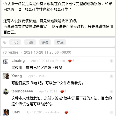
否认第一点就是看是否有人成功在百度下载过完整的成功镜像，如果
问题再于 2，那么可靠性也就不那么可靠了。
还有人说我要该标题，首先标题我是改不了的。
再说镜像文件被篡改是事实。 我没说是百度云改的，只是说谨慎使用
百度云。
md5
百度
镜像
立马
76 replies
•
2021-10-28 11:28:56 +08:00
Linxing
Apr 12, 2018 via iPhone
5
1
试过用百度自己的客户端下过吗
Xrong
Apr 12, 2018
2
可能百度云 Bug 吧，可以放个文件名看看先。
terence4444
Apr 12, 2018
1
3
这种本来就很危险，之前讨论过“劫持”迅雷下载的方法，百度的
这个应该也是可以劫持的。
just1
Apr 12, 2018 via Android
3
4