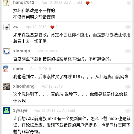
hanqi7012
Apr 12, 2018 via Android
3
9
损坏和篡改是不一样的
在没有判明之前请谨慎
zw
Apr 12, 2018
2
10
如果真是恶意篡改，肯定不会让你不能用，而是想尽办法让你用
着看上去一切正常。
xinhugo
Apr 12, 2018
11
百度网盘下载到错误的档案是概率性的，不可避免的。
imrei
Apr 12, 2018
12
我也遇到过，后来索性买了群呼 918+。。。从此远离百度网盘
xiaosheng
Apr 12, 2018
13
这个我碰到了，，，真的坑 说秒下，，，你倒是我要什么给我
什么啊
3yvsye
Apr 12, 2018 via Android
14
让我想起以前鬼族 mx3 有一个更新固件，怎么下载 md5 也是错
误，在论坛反应，发现下载错误的用户还挺多，也是同样官网下
载的非常奇怪。