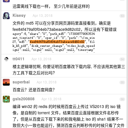
迅雷离线下载也一样， 至少几年前是这样的
Kisesy
Apr 13, 2018
53
文件的 md5 可以在分享页网页源码里直接看到，确实是
fee84f479af0f04eb73abeace9d82c02，所以没有下载错误
tt0411
Apr 13, 2018
54
楼主逻辑堪忧啊, 你要证明百度篡改下载内容, 不应该用其他第三
方工具下载之后对比吗?
superbai
Apr 13, 2018
55
百度云？还是百度网盘？
gsls200808
Apr 13, 2018
56
编译 win32 的 redis 的时候用百度云上传过 VS2013 的 iso 镜
像，是自制的 torrent 文件，结果百度云直接根据文件名秒传
了，但是从百度云下载下来的和我电脑上 iso 的 sha1 结果不一
致但大小一致也能运行，猜测百度云判断秒传的时候只看了文件