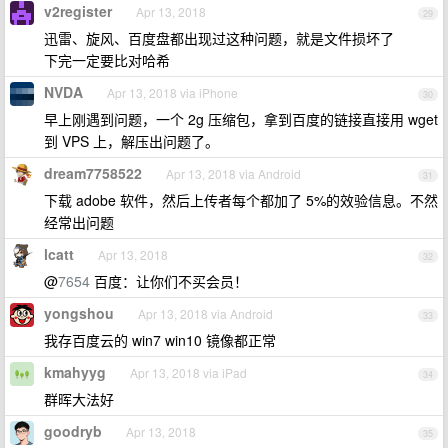
v2register
Apr 13, 2018
29
迅雷、旋风、百度盘都出现过这种问题，就是文件损坏了
下完一定要比对哈希
NVDA
Apr 13, 2018 via iPhone
30
早上刚遇到问题，一个 2g 压缩包，拿到百度的链接直接用 wget
到 VPS 上，解压出问题了。
dream7758522
Apr 13, 2018 via Android
31
下载 adobe 软件，然后上传者每个都加了 5%的效验信息。不然
经常出问题
lcatt
Apr 13, 2018
32
@
7654
百度：让你们不买会员！
yongshou
Apr 13, 2018 via Android
33
我存百度云的 win7 win10 镜像都正常
kmahyyg
Apr 13, 2018 via iPad
34
群晖大法好
goodryb
Apr 13, 2018
35