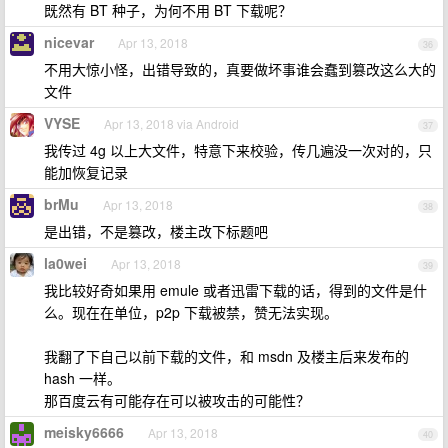
既然有 BT 种子，为何不用 BT 下载呢？
nicevar
Apr 13, 2018
36
不用大惊小怪，出错导致的，真要做坏事谁会蠢到篡改这么大的
文件
VYSE
Apr 13, 2018 via Android
37
我传过 4g 以上大文件，特意下来校验，传几遍没一次对的，只
能加恢复记录
brMu
Apr 13, 2018
38
是出错，不是篡改，楼主改下标题吧
la0wei
Apr 13, 2018
39
我比较好奇如果用 emule 或者迅雷下载的话，得到的文件是什
么。现在在单位，p2p 下载被禁，赞无法实现。
我翻了下自己以前下载的文件，和 msdn 及楼主后来发布的
hash 一样。
那百度云有可能存在可以被攻击的可能性？
meisky6666
Apr 13, 2018
40