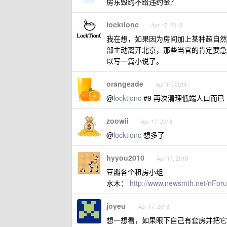
房东毁约不给违约金？
locktionc
Apr 17, 2018
我在想，如果因为房间加上某种超自然
部主动离开北京，那些当官的肯定要急
以写一篇小说了。
orangeade
Apr 17, 2018
@
locktionc
#9 再次清理低端人口而已
zoowii
Apr 17, 2018
@
locktionc
想多了
hyyou2010
Apr 17, 2018
豆瓣各个租房小组
水木：
http://www.newsmth.net/nFor
joyeu
Apr 17, 2018
想一想看，如果眼下自己有套房并把它