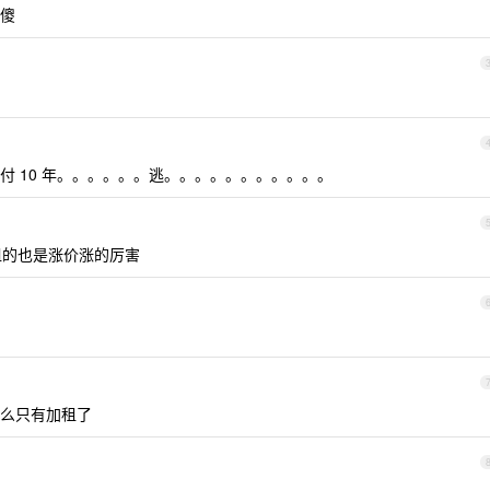
傻
 10 年。。。。。。逃。。。。。。。。。。。
家租的也是涨价涨的厉害
么只有加租了