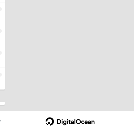
4
5
6
7
e