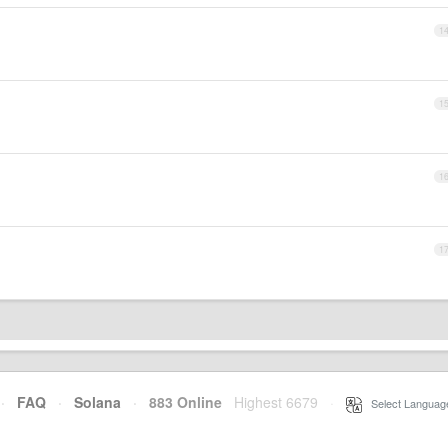
1
1
1
1
·
FAQ
·
Solana
·
883 Online
Highest 6679
·
Select Languag