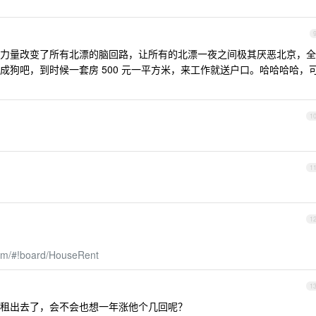
力量改变了所有北漂的脑回路，让所有的北漂一夜之间极其厌恶北京，全
成狗吧，到时候一套房 500 元一平方米，来工作就送户口。哈哈哈哈，
1
1
1
um/#!board/HouseRent
1
租出去了，会不会也想一年涨他个几回呢？