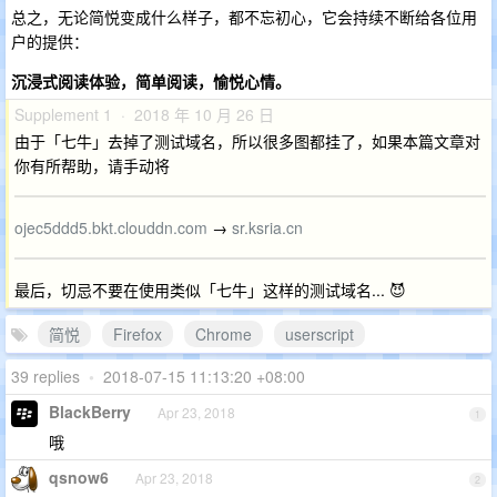
总之，无论简悦变成什么样子，都不忘初心，它会持续不断给各位用
户的提供：
沉浸式阅读体验，简单阅读，愉悦心情。
Supplement 1 · 2018 年 10 月 26 日
由于「七牛」去掉了测试域名，所以很多图都挂了，如果本篇文章对
你有所帮助，请手动将
ojec5ddd5.bkt.clouddn.com
→
sr.ksria.cn
最后，切忌不要在使用类似「七牛」这样的测试域名... 😈
简悦
Firefox
Chrome
userscript
39 replies
•
2018-07-15 11:13:20 +08:00
BlackBerry
Apr 23, 2018
1
哦
qsnow6
Apr 23, 2018
2