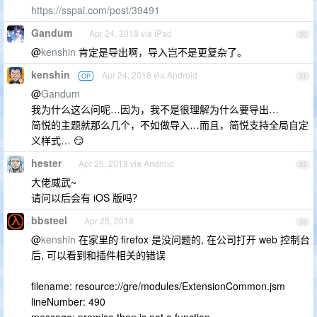
https://sspai.com/post/39491
Gandum
Apr 24, 2018 via iPad
30
@
kenshin
肯定是导出啊，导入岂不是更复杂了。
kenshin
Apr 24, 2018 via Android
OP
31
@
Gandum
我为什么这么问呢…因为，我不是很理解为什么要导出…
简悦的主题就那么几个，不如做导入…而且，简悦支持全局自定
义样式… 😏
hester
Apr 25, 2018 via Android
32
大佬威武~
请问以后会有 iOS 版吗？
bbsteel
Apr 25, 2018
33
@
kenshin
在家里的 firefox 是没问题的, 在公司打开 web 控制台
后, 可以看到和插件相关的错误
filename: resource://gre/modules/ExtensionCommon.jsm
lineNumber: 490