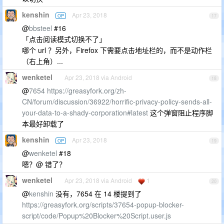
kenshin
Apr 23, 2018
OP
17
@
bbsteel
#16
「点击阅读模式切换不了」
哪个 url ？另外，Firefox 下需要点击地址栏的，而不是动作栏
（右上角）...
wenketel
Apr 23, 2018 via Android
18
@
7654
https://greasyfork.org/zh-
CN/forum/discussion/36922/horrific-privacy-policy-sends-all-
your-data-to-a-shady-corporation#latest
这个弹窗阻止程序脚
本最好卸载了
kenshin
Apr 23, 2018
OP
19
@
wenketel
#18
嗯？@ 错了？
wenketel
Apr 23, 2018 via Android
1
20
@
kenshin
没有，7654 在 14 楼提到了
https://greasyfork.org/scripts/37654-popup-blocker-
script/code/Popup%20Blocker%20Script.user.js