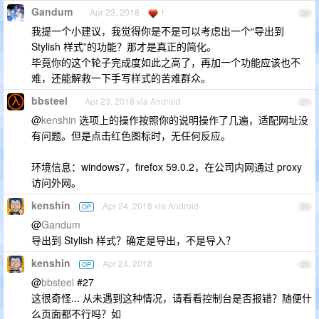
Gandum
Apr 23, 2018
1
26
我提一个小建议，我觉得你是不是可以考虑出一个“导出到
Stylish 样式”的功能？那才是真正的简化。
毕竟你的这个轮子完成度如此之高了，再加一个功能应该也不
难，还能解救一下手写样式的苦难群众。
bbsteel
Apr 23, 2018 via Android
27
@
kenshin
选项上的操作按照你的说明操作了几遍，适配网址没
有问题。但是点击红色图标时，无任何反应。
环境信息：windows7，firefox 59.0.2，在公司内网通过 proxy
访问外网。
kenshin
Apr 24, 2018 via Android
OP
28
@
Gandum
导出到 Stylish 样式？确定是导出，不是导入？
kenshin
Apr 24, 2018
OP
29
@
bbsteel
#27
这很奇怪... 从未遇到这种情况，请看看控制台是否报错？随便什
么页面都不行吗？如