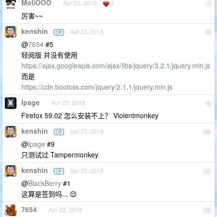
MoliOOO
Apr 23, 2018
1
7
厉害~~
kenshin
Apr 23, 2018
OP
8
@
7654
#5
轻阅版 并没有使用
https://ajax.googleapis.com/ajax/libs/jquery/3.2.1/jquery.min.js
而是
https://cdn.bootcss.com/jquery/2.1.1/jquery.min.js
lpage
Apr 23, 2018
9
Firefox 59.02 怎么安装不上？ Violentmonkey
kenshin
Apr 23, 2018
OP
10
@
lpage
#9
只测试过 Tampermonkey
kenshin
Apr 23, 2018
OP
11
@
BlackBerry
#1
这算是签到吗... 😌
7654
Apr 23, 2018
12