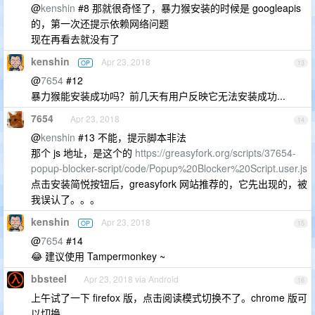
@
kenshin
#8 那就很奇怪了，暴力猴安装的时候是 googleapis
的，第一次还提示依赖网络问题
现在再看去就没有了
kenshin
Apr 23, 2018
OP
13
@
7654
#12
暴力猴能安装成功吗？前几天有用户反映它无法安装成功...
7654
Apr 23, 2018
14
@
kenshin
#13 不能，提示脚本非法
那个 js 地址，是这个的
https://greasyfork.org/scripts/37654-
popup-blocker-script/code/Popup%20Blocker%20Script.user.js
点击安装简悦按钮后，greasyfork 网站推荐的，它先出现的，被
我误认了。。。
kenshin
Apr 23, 2018
OP
15
@
7654
#14
😂 建议使用 Tampermonkey ~
bbsteel
Apr 23, 2018 via Android
16
上午试了一下 firefox 版，点击阅读模式切换不了。chrome 版可
以切换