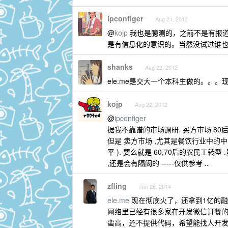
ipconfiger
Aug 21, 2012
@
kojp
我也是臆测的，之前不是有报道
是有信息化的意识的。当然没试过谁
shanks
Aug 22, 2012
ele.me是交大一个本科生做的。。
kojp
Aug 22, 2012
@
ipconfiger
据我不靠谱的市场调研, 买方市场 80后呀
但是 卖方市场 ,尤其是餐饮行业中的中 
平 ). 要么就是 60,70后的农民
,还是会有隔阂的 -----仅供参考 ..
zfling
Jan 26, 2014
ele.me
现在彻底火了，还拿到1亿的
网络里已经有很多家在开发微信订餐的
蛮高，还不提供代码，希望能找人开