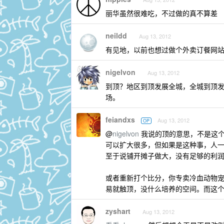
丽华虽然很难吃，不过做的真不算差
neildd
Aug 13, 2012
有见地，以前也想过做个外卖订餐网
nigelvon
Aug 13, 2012
到顶？地区到顶发展全城，全城到顶
场。
feiandxs
Aug 13, 2012
OP
@
nigelvon
我说的顶的意思，不是这个
可以扩大很多，但如果是这种事，人
至于说铺开摊子做大，没有足够的利
或者重新打个比分，你专卖冷血动物
易就触顶，没什么培养的空间。而这
zyshart
Aug 13, 2012