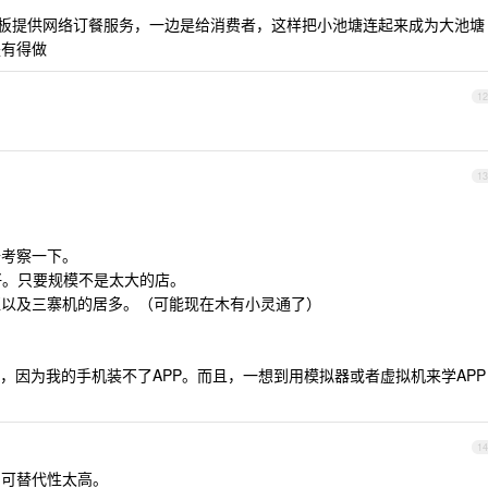
老板提供网络订餐服务，一边是给消费者，这样把小池塘连起来成为大池塘
是有得做
12
13
去考察一下。
好。只要规模不是太大的店。
亚以及三寨机的居多。（可能现在木有小灵通了）
，因为我的手机装不了APP。而且，一想到用模拟器或者虚拟机来学APP
14
，可替代性太高。