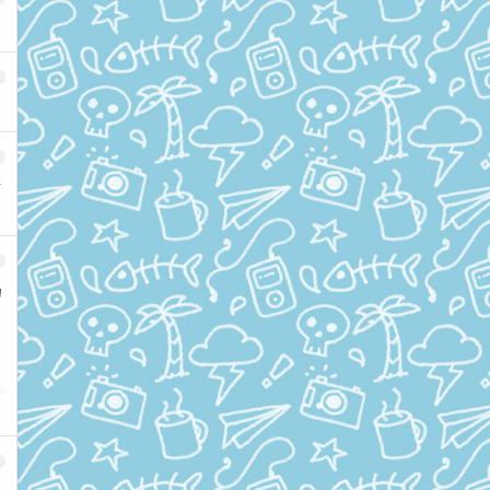
市
力
容