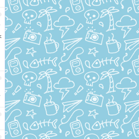
己
不
地