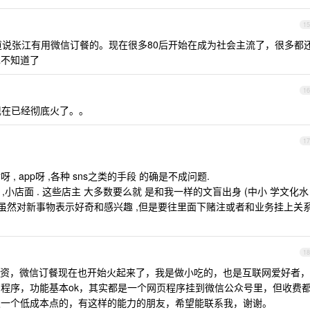
15
说张江有用微信订餐的。现在很多80后开始在成为社会主流了，很多都
也不知道了
16
。现在已经彻底火了。。
17
 , app呀 ,各种 sns之类的手段 的确是不成问题.
,小店面 . 这些店主 大多数要么就 是和我一样的文盲出身 (中小 学文化水
工转型 .虽然对新事物表示好奇和感兴趣 ,但是要往里面下赌注或者和业务挂上关
18
融资，微信订餐现在也开始火起来了，我是做小吃的，也是互联网爱好者，
程序，功能基本ok，其实都是一个网页程序挂到微信公众号里，但收费
发一个低成本点的，有这样的能力的朋友，希望能联系我，谢谢。