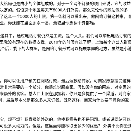
大格局也是由小的个体组成的。对于一个网络订餐的项目来说，它的收益
决定的。假设这个地区每天有5000人订外卖，那么无论你的网站做的多
了这么一个5000人的上限。第一条就可以看出来，做网络订餐这种事，
业，你还能在里面厮杀一番，池塘里你想翻个身都难。
，然后这其中，通过电话订餐仍然是主流，是个大头。我们可以举出电话订餐
里我没有现在的数据支撑，2010年的时候有过了解，上海某个办公人群
去这个后，剩下的人群里，是网络订餐形式可以施展拳脚的地方，虽然是小
？
。你可以让用户预先在网站付款，最后返款给商家。可商家愿意接受这样
常非常重要的一个部分，你很难说服商家。假如没有你的网站，对商家的
来额外的食客。总人口上限在那摆着，你只是多提供了一个渠道，对商家
别，最后基本总是那么多人来订餐。既然这样，商家为什么要同意你的返
宝，烦不烦？我直接给外送的，他找我零头也不是问题。或者说网站可以
可没多大动力的。但是，这里面你能榨取出多少的优惠？ 外卖不比你坐