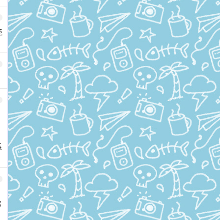
还
系
都