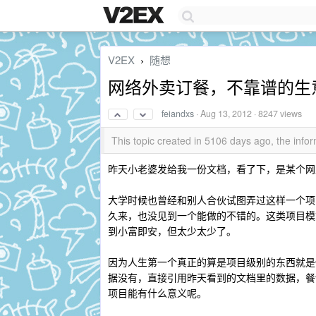
V2EX
随想
›
网络外卖订餐，不靠谱的生
feiandxs
·
Aug 13, 2012
· 8247 views
This topic created in 5106 days ago, the in
昨天小老婆发给我一份文档，看了下，是某个网
大学时候也曾经和别人合伙试图弄过这样一个项
久来，也没见到一个能做的不错的。这类项目模
到小富即安，但太少太少了。
因为人生第一个真正的算是项目级别的东西就是
据没有，直接引用昨天看到的文档里的数据，餐
项目能有什么意义呢。