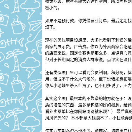
餐馆吃饭，后者有较大的运作空间，所以团购网
极小的。
如果不是预付款，你凭借营业订单，最后定期找
烦了。
现在的类似项目设想里，大多也看到了利润的稀
商家的展示费，广告费。你以为外卖商家会吃这
的店面来说，固定食客也是那么多，点评真心意
但对于长期固定的消费人群来说，点评实在没什
还有类似项目里可以看到会员制啊，积分啊，优
用，但成不了什么大气候的。至于说诸如想拓展
你从小池塘里杀入红海了，也不用多说了，压力
其实这个项目最根本的不靠谱的地方就在于：没
质的增值的东西，最多是包装的好的概念，给顾
看外卖菜单比在你网站浏览就麻烦？） 最后真
风风光光的？ 基本都是大钱赚不了，小钱能弄
这东西前期吞资本也不少。跑商家，培养用户认