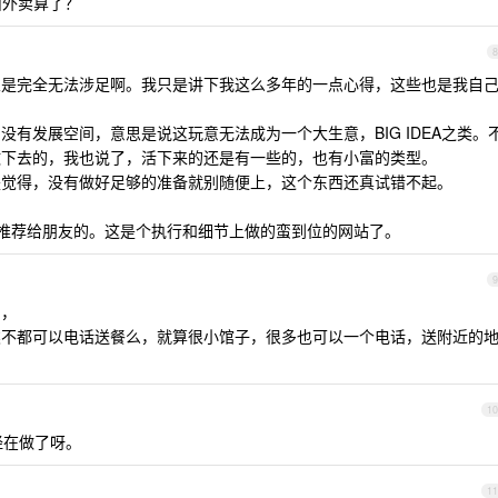
叫外卖算了？
8
业是完全无法涉足啊。我只是讲下我这么多年的一点心得，这些也是我自
有发展空间，意思是说这玩意无法成为一个大生意，BIG IDEA之类。
做下去的，我也说了，活下来的还是有一些的，也有小富的类型。
是觉得，没有做好足够的准备就别随便上，这个东西还真试错不起。
我还推荐给朋友的。这是个执行和细节上做的蛮到位的网站了。
9
目，
类不都可以电话送餐么，就算很小馆子，很多也可以一个电话，送附近的
10
经在做了呀。
11