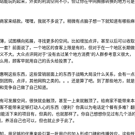
站能玩的起来，外卖的利润空间不小，但让你在中间腾挪转换的地方可是
商家来结款。嘿嘿，我就不多说了。稍微有点脑子想一下就知道有哪些麻
薄，试图横向拓展，寻找更多的空间。比如增加点评，甚至以后可以收取
一套？前面说了，一个地区的食客上限是有的，但对于在一个地区长期做
义不大。大众点评网对于“没有去过某个地方消费”的人群参考意义很大，
么用，顾客早就用自己的舌头给投票了。
惠啊这些东西，这些营销层面上的东西于战略大局没什么关系，会有一点
到团购，点评，其他网购之类的。。。还是算了吧。到了那些地方，就是
和竞争自己做了自己知道。
有可发展空间，很快就会触顶，甚至一上来就触顶了。给商家不能带来本
客不能带来足够打动人心的东西（便利？你真以为电话定个餐有多难？翻
的能活下来的项目有，但真的，也就那样了。你自己想想你见过有几个活
到，养活自己也可以，但也就止步于此了。
知，用足够的优惠来吸引第一批用户的加入形成口碑和传播效应，这些既