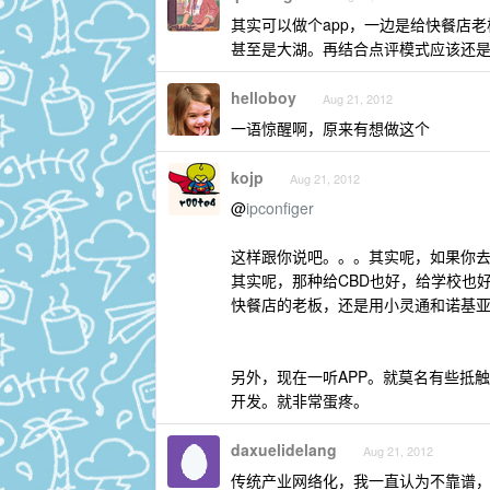
其实可以做个app，一边是给快餐店
甚至是大湖。再结合点评模式应该还
helloboy
Aug 21, 2012
一语惊醒啊，原来有想做这个
kojp
Aug 21, 2012
@
ipconfiger
这样跟你说吧。。。其实呢，如果你
其实呢，那种给CBD也好，给学校也
快餐店的老板，还是用小灵通和诺基
另外，现在一听APP。就莫名有些抵触
开发。就非常蛋疼。
daxuelidelang
Aug 21, 2012
传统产业网络化，我一直认为不靠谱