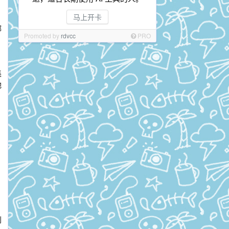
马上开卡
哪
Promoted by
rdvcc
PRO
的
集
池
到