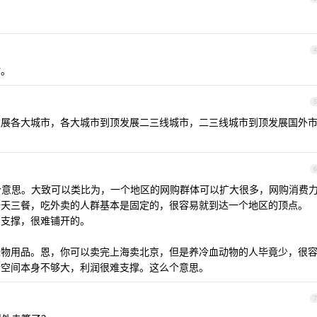
4
站。
5
发展各大城市，各大城市到顶发展二三线城市，二三线城市到顶发展国外
6
意思。大致可以类比为，一个地区的网购群体可以扩大很多，网购消费
一天三餐，吃外卖的人群基本是固定的，很容易就到达一个地区的顶点。
润支撑，很难铺开的。
宠物用品。恩，你可以卖完上海卖北京，但是养冷血动物的人毕竟少，很
个空间本身不够大，利润很难支撑。这么个意思。
7