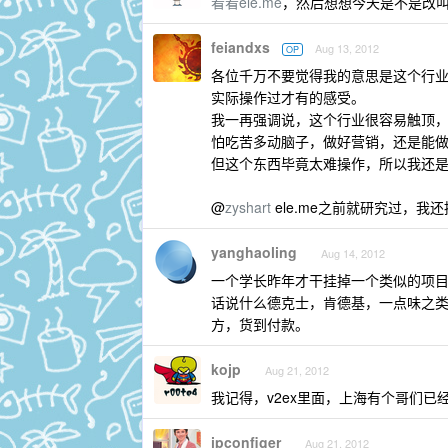
看看ele.me
，然后想想今天是不是改
feiandxs
Aug 13, 2012
OP
各位千万不要觉得我的意思是这个行
实际操作过才有的感受。
我一再强调说，这个行业很容易触顶，没
怕吃苦多动脑子，做好营销，还是能
但这个东西毕竟太难操作，所以我还
@
zyshart
ele.me之前就研究过，
yanghaoling
Aug 14, 2012
一个学长昨年才干挂掉一个类似的项
话说什么德克士，肯德基，一点味之
方，货到付款。
kojp
Aug 21, 2012
我记得，v2ex里面，上海有个哥们已
ipconfiger
Aug 21, 2012