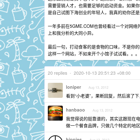
需要营销人才，也需要足够的启动资金。如果你
是自己试图下海创业的年轻人，我真的劝你还是
一年多前在5GME.COM也曾经看过一个对网
上和我分析的大同小异。
最后一句，打动食客的是食物的口味，不是你的
这样一个网站，不如来开个小馆子试试看。。。
20 replies
•
2020-10-13 20:51:23 +08:00
loniper
Aug 13, 2012
看到“小老婆”，果断回复，然后滚了下，
hanbaoo
Aug 13, 2012
我觉得说的挺靠谱的，其实这跟现在
做一个餐食品牌，只做几个特定的地
hippies
Aug 13, 2012