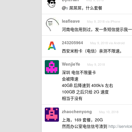
@
s
屌屌屌，什么套餐
leafleave
May 9, 2018 via iPhone
河南电信用到过，发一条短信提示我一下，
243205964
May 9, 2018 via Android
西安米粉卡（电信）亲测不限速。
WenjieYe
May 9, 2018
深圳 电信不限量卡
会被降速
40GB 后降速到 400k/s 左右
100GB 之后只给 2G 速度
相当于没有
zhaochenyong
May 10, 2018
上海，169 套餐，20G
然而办公室电信信号渣到
http://servi