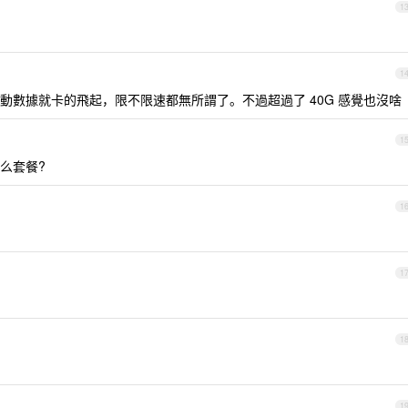
1
1
動數據就卡的飛起，限不限速都無所謂了。不過超過了 40G 感覺也沒啥
1
什么套餐?
1
1
1
1