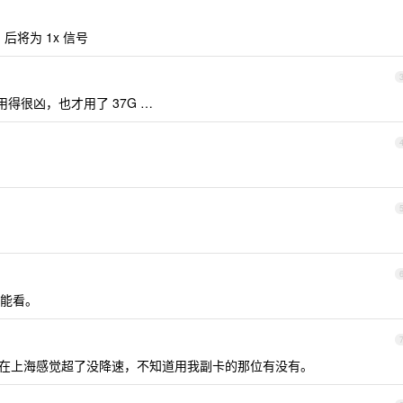
g 后将为 1x 信号
用得很凶，也才用了 37G …
能看。
28k，我在上海感觉超了没降速，不知道用我副卡的那位有没有。