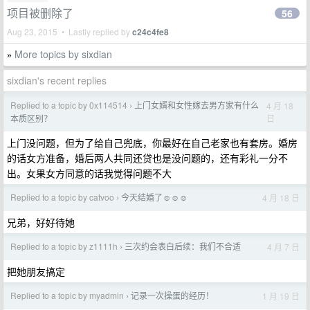
项目被删除了
56
Aug 23, 2015 • Lastly replied by
c24c4fe8
More topics by sixdian
»
sixdian's recent replies
Replied to a topic by 0x114514
上门女婿和女性嫁去男方家有什么
4 月 18
›
日
本质区别？
上门没问题，但为了给自己兜底，你最好在自己老家也有套房。婚房
的话女方准备，婚后两人共同还贷也是没问题的，还有彩礼一分不
出。女果女方同意的话我觉得问题不大
Replied to a topic by catvoo
今天结婚了☺️☺️☺️
4 月 18 日
›
兄弟，好好待她
Replied to a topic by z1111h
三次约会表白后续：我们不合适
4 月 7 日
›
把她朋友搞定
Replied to a topic by myadmin
记录一次操蛋的经历！
1 月 19 日
›