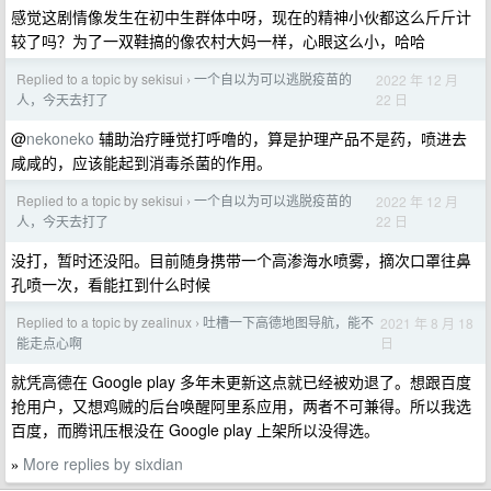
感觉这剧情像发生在初中生群体中呀，现在的精神小伙都这么斤斤计
较了吗？为了一双鞋搞的像农村大妈一样，心眼这么小，哈哈
Replied to a topic by sekisui
一个自以为可以逃脱疫苗的
2022 年 12 月
›
22 日
人，今天去打了
@
nekoneko
辅助治疗睡觉打呼噜的，算是护理产品不是药，喷进去
咸咸的，应该能起到消毒杀菌的作用。
Replied to a topic by sekisui
一个自以为可以逃脱疫苗的
2022 年 12 月
›
22 日
人，今天去打了
没打，暂时还没阳。目前随身携带一个高渗海水喷雾，摘次口罩往鼻
孔喷一次，看能扛到什么时候
Replied to a topic by zealinux
吐槽一下高德地图导航，能不
2021 年 8 月 18
›
日
能走点心啊
就凭高德在 Google play 多年未更新这点就已经被劝退了。想跟百度
抢用户，又想鸡贼的后台唤醒阿里系应用，两者不可兼得。所以我选
百度，而腾讯压根没在 Google play 上架所以没得选。
More replies by sixdian
»