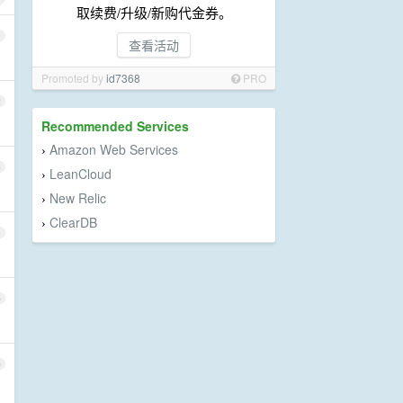
取续费/升级/新购代金券。
1
查看活动
Promoted by
id7368
PRO
2
Recommended Services
Amazon Web Services
›
3
LeanCloud
›
New Relic
›
ClearDB
›
4
5
6