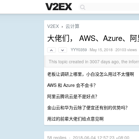
V2EX
云计算
›
大佬们， AWS、Azure
YYY0359
·
May 15, 2018
· 20103 views
This topic created in 3007 days ago, the inf
老板让调研上哪里，小白没怎么用过不太懂啊
AWS 和 Azure 会不会卡？
阿里云腾讯云是不是好点？
金山云和华为云除了便宜还有别的优势吗？
用过的前辈大佬们给点意见啊
58 replies
•
2018-06-04 12:57:23 +08:00