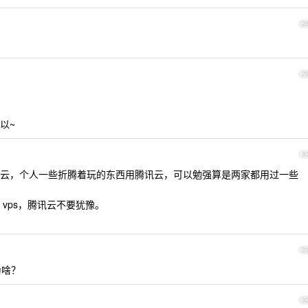
2
2
以~
3
云，个人一些折腾着玩的东西用腾讯云，可以勉强算是两家都用过一些
vps，腾讯云不要犹豫。
3
为啥？
3