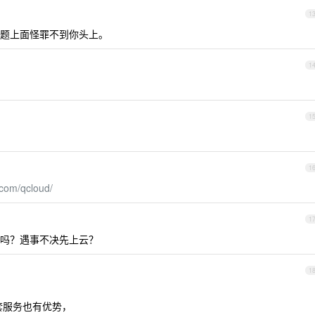
1
题上面怪罪不到你头上。
1
1
1
.com/qcloud/
1
吗？遇事不决先上云？
1
套服务也有优势，