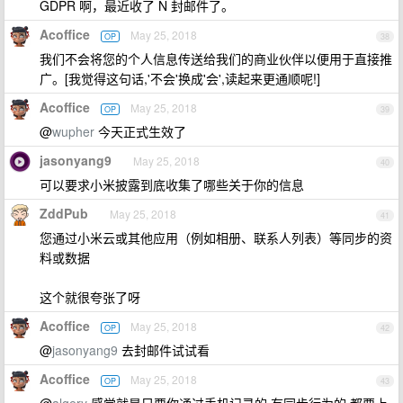
GDPR 啊，最近收了 N 封邮件了。
Acoffice
May 25, 2018
OP
38
我们不会将您的个人信息传送给我们的商业伙伴以便用于直接推
广。[我觉得这句话,'不会'换成'会',读起来更通顺呢!]
Acoffice
May 25, 2018
OP
39
@
wupher
今天正式生效了
jasonyang9
May 25, 2018
40
可以要求小米披露到底收集了哪些关于你的信息
ZddPub
May 25, 2018
41
您通过小米云或其他应用（例如相册、联系人列表）等同步的资
料或数据
这个就很夸张了呀
Acoffice
May 25, 2018
OP
42
@
jasonyang9
去封邮件试试看
Acoffice
May 25, 2018
OP
43