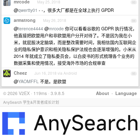
mrcode
May 25, 2018
93
@
qwertty01
- -，很多大厂都是在全球上执行 GPDR
armstrong
May 26, 2018
94
@
terence4444
@
mrcode
你可以看看谷歌的 GDPR 执行情况，
他直接把欧盟用户和非欧盟用户分开对待了。不是因为我在小
米，就屁股决定脑袋，而是整改需要时间，我相信国内互联网企
业的隐私保护意识和相关隐私保护法规也会逐渐增强的。小米从
2014 年就成立了隐私委员会，以白皮书的形式梳理各个业务的
数据采集和使用情况，接受海外市场的合规审查
Cheez
Jun 16, 2018 via Android
95
@
YAOMFFL
不是。是欧盟
© 2026 V2EX · 119ms · 3.9.8.5
About
·
Language
AnySearch 学生&开发者成长计划