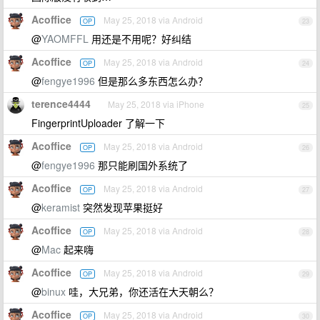
Acoffice
May 25, 2018 via Android
OP
23
@
YAOMFFL
用还是不用呢？好纠结
Acoffice
May 25, 2018 via Android
OP
24
@
fengye1996
但是那么多东西怎么办？
terence4444
May 25, 2018 via iPhone
25
FingerprintUploader 了解一下
Acoffice
May 25, 2018 via Android
OP
26
@
fengye1996
那只能刷国外系统了
Acoffice
May 25, 2018 via Android
OP
27
@
keramist
突然发现苹果挺好
Acoffice
May 25, 2018 via Android
OP
28
@
Mac
起来嗨
Acoffice
May 25, 2018 via Android
OP
29
@
binux
哇，大兄弟，你还活在大天朝么？
Acoffice
May 25, 2018 via Android
OP
30