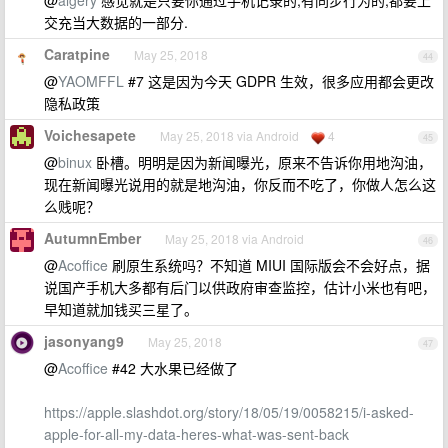
@
algery
感觉就是只要你通过手机记录的,有同步行为的,都要上
交充当大数据的一部分.
Caratpine
May 25, 2018
44
@
YAOMFFL
#7 这是因为今天 GDPR 生效，很多应用都会更改
隐私政策
Voichesapete
May 25, 2018 via Android
4
45
@
binux
卧槽。明明是因为新闻曝光，原来不告诉你用地沟油，
现在新闻曝光说用的就是地沟油，你反而不吃了，你做人怎么这
么贱呢？
AutumnEmber
May 25, 2018 via Android
46
@
Acoffice
刷原生系统吗？不知道 MIUI 国际版会不会好点，据
说国产手机大多都有后门以供政府审查监控，估计小米也有吧，
早知道就加钱买三星了。
jasonyang9
May 25, 2018
47
@
Acoffice
#42 大水果已经做了
https://apple.slashdot.org/story/18/05/19/0058215/i-asked-
apple-for-all-my-data-heres-what-was-sent-back