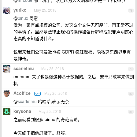
@
mrcode
哪里坑了，你还以为大天朝和欧盟是一个档次的？
yuriko
May 25, 2018
78
@
binux
同意
做为一家有点规模的公司，发这么个文件无可厚非，再正常不过
的事情了。显然是法律正规化的操作被强行解释成犯罪声明这心
态真的不知道说什么。
说起来我们公司最近也被 GDPR 疯狂摩擦，隐私这东西界定真
是神奇。
scarletmu
May 25, 2018
79
emmmm 来了也是做这种基于数据的厂之后...安卓只敢拿来做副
机
Acoffice
May 25, 2018
OP
80
@
scarletmu
哈哈哈,表示无奈
keysona
May 25, 2018
81
之前就看到很多 binux 的奇葩言论。
今天终于把他屏蔽了。舒服。