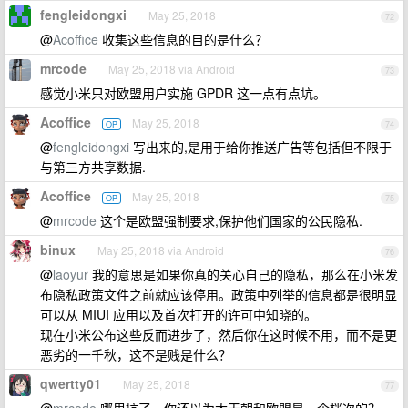
fengleidongxi
May 25, 2018
72
@
Acoffice
收集这些信息的目的是什么？
mrcode
May 25, 2018 via Android
73
感觉小米只对欧盟用户实施 GPDR 这一点有点坑。
Acoffice
May 25, 2018
OP
74
@
fengleidongxi
写出来的,是用于给你推送广告等包括但不限于
与第三方共享数据.
Acoffice
May 25, 2018
OP
75
@
mrcode
这个是欧盟强制要求,保护他们国家的公民隐私.
binux
May 25, 2018 via Android
76
@
laoyur
我的意思是如果你真的关心自己的隐私，那么在小米发
布隐私政策文件之前就应该停用。政策中列举的信息都是很明显
可以从 MIUI 应用以及首次打开的许可中知晓的。
现在小米公布这些反而进步了，然后你在这时候不用，而不是更
恶劣的一千秋，这不是贱是什么？
qwertty01
May 25, 2018
77