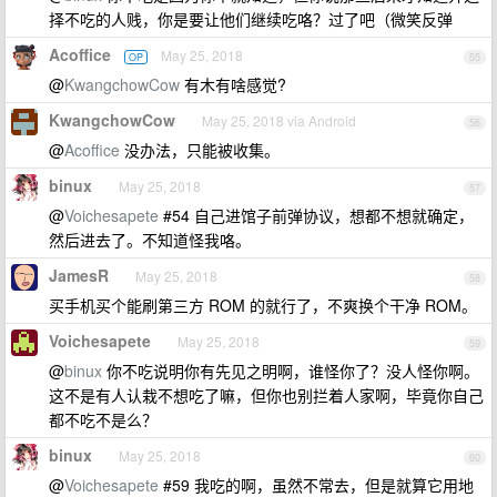
择不吃的人贱，你是要让他们继续吃咯？过了吧（微笑反弹
Acoffice
May 25, 2018
OP
55
@
KwangchowCow
有木有啥感觉?
KwangchowCow
May 25, 2018 via Android
56
@
Acoffice
没办法，只能被收集。
binux
May 25, 2018
57
@
Voichesapete
#54 自己进馆子前弹协议，想都不想就确定，
然后进去了。不知道怪我咯。
JamesR
May 25, 2018
58
买手机买个能刷第三方 ROM 的就行了，不爽换个干净 ROM。
Voichesapete
May 25, 2018
59
@
binux
你不吃说明你有先见之明啊，谁怪你了？没人怪你啊。
这不是有人认栽不想吃了嘛，但你也别拦着人家啊，毕竟你自己
都不吃不是么？
binux
May 25, 2018
60
@
Voichesapete
#59 我吃的啊，虽然不常去，但是就算它用地