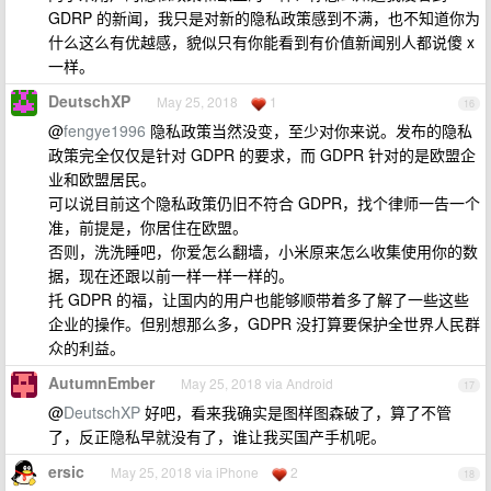
GDRP 的新闻，我只是对新的隐私政策感到不满，也不知道你为
什么这么有优越感，貌似只有你能看到有价值新闻别人都说傻 x
一样。
DeutschXP
May 25, 2018
1
16
@
fengye1996
隐私政策当然没变，至少对你来说。发布的隐私
政策完全仅仅是针对 GDPR 的要求，而 GDPR 针对的是欧盟企
业和欧盟居民。
可以说目前这个隐私政策仍旧不符合 GDPR，找个律师一告一个
准，前提是，你居住在欧盟。
否则，洗洗睡吧，你爱怎么翻墙，小米原来怎么收集使用你的数
据，现在还跟以前一样一样一样的。
托 GDPR 的福，让国内的用户也能够顺带着多了解了一些这些
企业的操作。但别想那么多，GDPR 没打算要保护全世界人民群
众的利益。
AutumnEmber
May 25, 2018 via Android
17
@
DeutschXP
好吧，看来我确实是图样图森破了，算了不管
了，反正隐私早就没有了，谁让我买国产手机呢。
ersic
May 25, 2018 via iPhone
2
18