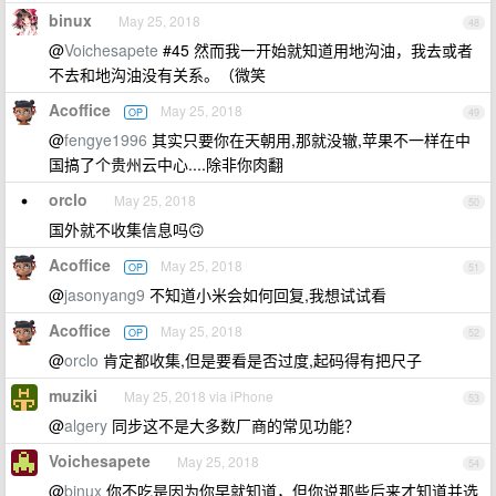
binux
May 25, 2018
48
@
Voichesapete
#45 然而我一开始就知道用地沟油，我去或者
不去和地沟油没有关系。（微笑
Acoffice
May 25, 2018
OP
49
@
fengye1996
其实只要你在天朝用,那就没辙,苹果不一样在中
国搞了个贵州云中心....除非你肉翻
orclo
May 25, 2018
50
国外就不收集信息吗🙃
Acoffice
May 25, 2018
OP
51
@
jasonyang9
不知道小米会如何回复,我想试试看
Acoffice
May 25, 2018
OP
52
@
orclo
肯定都收集,但是要看是否过度,起码得有把尺子
muziki
May 25, 2018 via iPhone
53
@
algery
同步这不是大多数厂商的常见功能？
Voichesapete
May 25, 2018
54
@
binux
你不吃是因为你早就知道，但你说那些后来才知道并选