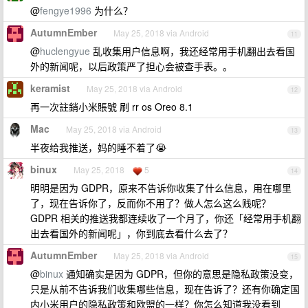
@
fengye1996
为什么？
AutumnEmber
May 25, 2018 via Android
11
@
huclengyue
乱收集用户信息啊，我还经常用手机翻出去看国
外的新闻呢，以后政策严了担心会被查手表。。
keramist
May 25, 2018 via Android
12
再一次註銷小米賬號 刷 rr os Oreo 8.1
Mac
May 25, 2018 via Android
13
半夜给我推送，妈的睡不着了😭
binux
May 25, 2018
5
14
明明是因为 GDPR，原来不告诉你收集了什么信息，用在哪里
了，现在告诉你了，反而你不用了？做人怎么这么贱呢？
GDPR 相关的推送我都连续收了一个月了，你还「经常用手机翻
出去看国外的新闻呢」，你到底去看什么去了？
AutumnEmber
May 25, 2018 via Android
15
@
binux
通知确实是因为 GDPR，但你的意思是隐私政策没变，
只是从前不告诉我们收集哪些信息，现在告诉了？还有你确定国
内小米用户的隐私政策和欧盟的一样？你怎么知道我没看到