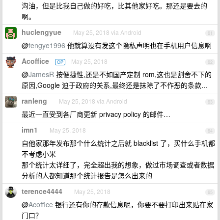
沟油，但是比我自己做的好吃，比其他家好吃。那还是要去的
啊。
huclengyue
May 25, 2018 via Android
61
@
fengye1996
他就算没有发这个隐私声明也在手机用户信息啊
Acoffice
May 25, 2018
OP
62
@
JamesR
按便捷性,还是不如国产定制 rom,这也是割舍不下的
原因,Google 迫于政府的关系,最终还是抹除了不作恶的条款...
ranleng
May 25, 2018 via Android
63
最近一直受到各厂商更新 privacy policy 的邮件…
imn1
May 25, 2018
64
自他家那年发布那个什么统计之后就 blacklist 了，买什么手机都
不考虑小米
那个统计太详细了，完全超出我的想象，做过市场调查或者数据
分析的人都知道那个统计报告是怎么出来的
terence4444
May 25, 2018
65
@
Acoffice
银行还有你的存款信息呢，你要不要打印出来贴在家
门口？