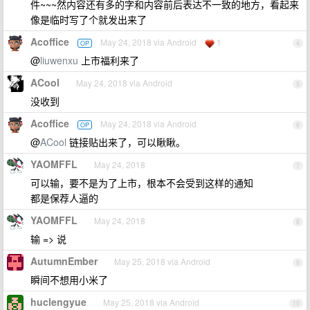
件~~~然内容还有多的字和内容前后表达不一致的地方，看起来
像是临时写了个就发出来了
Acoffice
May 24, 2018 via Android
1
OP
4
@
liuwenxu
上市福利来了
ACool
May 24, 2018 via Android
5
没收到
Acoffice
May 24, 2018 via Android
OP
6
@
ACool
链接贴出来了，可以瞅瞅。
YAOMFFL
May 24, 2018
7
可以输，要不是为了上市，根本不会受到这样的通知
都是保荐人逼的
YAOMFFL
May 24, 2018
8
输 => 说
AutumnEmber
May 25, 2018 via Android
9
瞬间不想用小米了
huclengyue
May 25, 2018 via Android
10