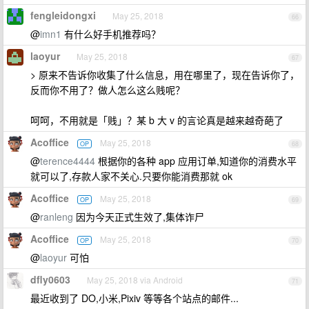
fengleidongxi
May 25, 2018
66
@
imn1
有什么好手机推荐吗？
laoyur
May 25, 2018
67
> 原来不告诉你收集了什么信息，用在哪里了，现在告诉你了，
反而你不用了？做人怎么这么贱呢？
呵呵，不用就是「贱」？某 b 大 v 的言论真是越来越奇葩了
Acoffice
May 25, 2018
OP
68
@
terence4444
根据你的各种 app 应用订单,知道你的消费水平
就可以了,存款人家不关心.只要你能消费那就 ok
Acoffice
May 25, 2018
OP
69
@
ranleng
因为今天正式生效了,集体诈尸
Acoffice
May 25, 2018
OP
70
@
laoyur
可怕
dfly0603
May 25, 2018 via Android
71
最近收到了 DO,小米,Pixiv 等等各个站点的邮件...