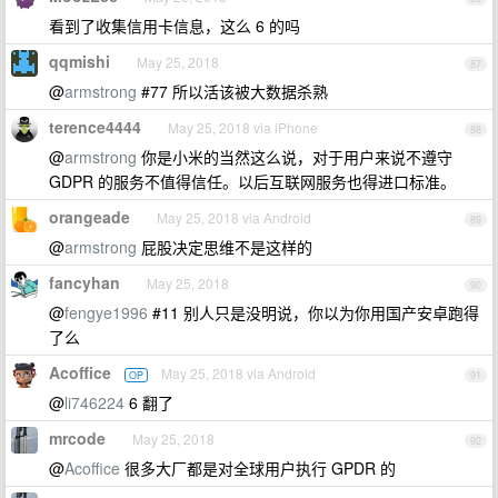
看到了收集信用卡信息，这么 6 的吗
qqmishi
May 25, 2018
87
@
armstrong
#77 所以活该被大数据杀熟
terence4444
May 25, 2018 via iPhone
88
@
armstrong
你是小米的当然这么说，对于用户来说不遵守
GDPR 的服务不值得信任。以后互联网服务也得进口标准。
orangeade
May 25, 2018 via Android
89
@
armstrong
屁股决定思维不是这样的
fancyhan
May 25, 2018
90
@
fengye1996
#11 别人只是没明说，你以为你用国产安卓跑得
了么
Acoffice
May 25, 2018 via Android
OP
91
@
li746224
6 翻了
mrcode
May 25, 2018
92
@
Acoffice
很多大厂都是对全球用户执行 GPDR 的