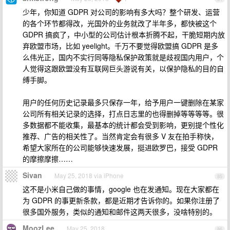
少年，你知道 GDPR 对公司的影响有多大吗？整个研发、运营
的各个环节都得改，光国外的业务就改了半年多，都快被这个
GDPR 搞疯了，中小型的公司估计根本折腾不起，干脆短期内放
弃欧盟市场，比如 yeelight。千万不要觉得欧盟搞 GDPR 是多
么伟光正，国内不实行同等隐私保护政策就是歧视国内用户，个
人觉得这跟欧盟没有互联网巨头游说有关，以保护隐私的目的自
缚手脚。
用户的任何历史记录最多只保存一年，给予用户一键删除在某家
公司所有相关记录的选择，打点日志里的也得删掉等等等等。很
多数据都不能收集，最基本的统计都会受到影响，更别提个性化
推荐、广告的相关性了。当然肯定会有很多 V 友在拍手称快，
希望大家所在的公司能够快速发展，挺进欧罗巴，接受 GDPR
的摩擦摩擦……
Sivan
May 25, 2018 via iPhone
85
这不是小米自己做的事情，google 也在发通知。现在大家都在
为 GDPR 的事更新条款，都是近期才告诉你的。如果你注册了
很多国外服务，类似的通知和邮件这两天很多，没啥特别的。
MoozLee
May 25, 2018
86