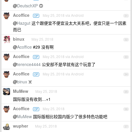
@
DeutschXP
🙃
Acoffice
May 25, 2018 via Android
OP
31
@
Hazgut
这个跟便宜不便宜没太大关系吧，便宜只是一个因素
而已
binux
May 25, 2018
32
@
Acoffice
#29 没有啊
Acoffice
May 25, 2018 via Android
OP
33
@
terence4444
公安部不是早就有这个玩意了
Acoffice
May 25, 2018 via Android
OP
34
@
binux
☠️
MuMew
May 25, 2018
35
国际版没有收到…+1
Acoffice
May 25, 2018
OP
36
@
MuMew
国际版相比较国内版少了很多特色功能吧
wupher
May 25, 2018
37