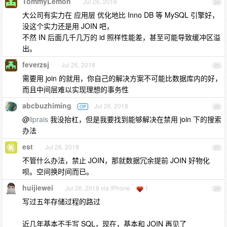
TommyLemon
Jul 26, 2018
24
大公司有实力在 应用层 优化地比 Inno DB 等 MySQL 引擎好，
没这个实力还是用 JOIN 吧，
不然 IN 后面几千几万的 id 照样性能差，甚至可能导致缓冲区溢
出。
feverzsj
Jul 26, 2018
25
需要用 join 的就用，你自己的解决方案不可能比数据库内的好，
而且中间层难以实现理想的事务性
abcbuzhiming
Jul 26, 2018
OP
26
@
liprais
我没抬杠，但是我要找到能够解决在禁用 join 下的搜索
办法
est
Jul 26, 2018
27
不管什么办法，禁止 JOIN，那就数据冗余提前 JOIN 好物化
呗。空间换时间而已。
huijiewei
Jul 26, 2018 via iPhone
1
28
写过五年存储过程的路过
近几年基本不手写 SQL，现在，基本和 JOIN 再见了