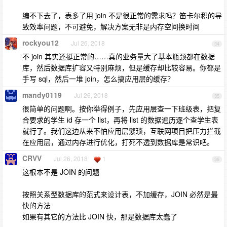
编不下去了，表多了用 join 不是很正常的需求吗？笛卡尔积的导
致效率问题，不可避免，解决方案无非是内存空间换时间
rockyou12
Jul 26, 2018
34
不 join 其实还挺正常的……真的业务量大了基本瓶颈都在数据
库，然后数据库扩容又特别麻烦，但是缓存却比较容易。你都是
手写 sql，然后一堆 join，怎么搞应用层的缓存？
mandy0119
Jul 26, 2018
35
很简单的问题啊。按你举得例子，先应用层查一下班级表，把复
合要求的学生 id 存一个 list，再将 list 的数据遍历逐个查学生表
就行了。我们这边从来不怕应用层繁琐，互联网项目把压力拦截
在应用层，通过内存进行优化，打死不透到数据库是常识吧。
CRVV
Jul 26, 2018
1
36
这根本不是 JOIN 的问题
按照关系型数据库的范式来设计表，不加缓存，JOIN 必然是最
快的方法
如果有其它的方法比 JOIN 快，那是数据库太蠢了