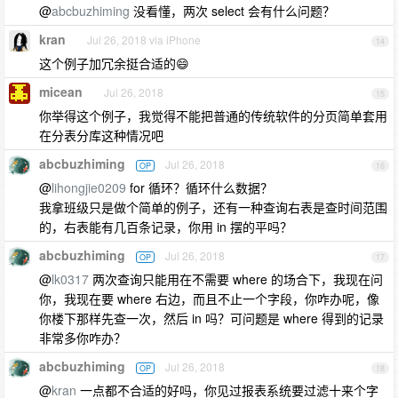
@
abcbuzhiming
没看懂，两次 select 会有什么问题？
kran
Jul 26, 2018 via iPhone
14
这个例子加冗余挺合适的😄
micean
Jul 26, 2018
15
你举得这个例子，我觉得不能把普通的传统软件的分页简单套用
在分表分库这种情况吧
abcbuzhiming
Jul 26, 2018
OP
16
@
lihongjie0209
for 循环？循环什么数据？
我拿班级只是做个简单的例子，还有一种查询右表是查时间范围
的，右表能有几百条记录，你用 in 摆的平吗？
abcbuzhiming
Jul 26, 2018
OP
17
@
lk0317
两次查询只能用在不需要 where 的场合下，我现在问
你，我现在要 where 右边，而且不止一个字段，你咋办呢，像
你楼下那样先查一次，然后 in 吗？可问题是 where 得到的记录
非常多你咋办？
abcbuzhiming
Jul 26, 2018
OP
18
@
kran
一点都不合适的好吗，你见过报表系统要过滤十来个字