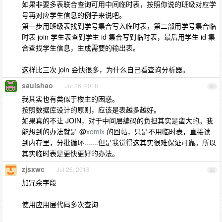
如果非要多表联合查询可用中间临时表，按照你说的班级对应学
号再对应学生信息的例子来说吧。
第一步用班级表找到学号集合写入临时表，第二部用学号集合临
时表 join 学生表查到学生 id 集合写到临时表，最后用学生 id 集
合查找学生信息，生成需要的输出表。
这样比三次 join 会快很多，为什么自己看查询分析器。
saulshao
Jul 26, 2018
32
我其实也有类似于楼主的困惑。
按照数据库设计的原则，应该是表越多越好。
如果真的不让 JOIN，对于中间层编码的负担其实是蛮大的。我
能想到的办法就是 @
xomix
的回帖，只是不用临时表，直接读
到内存里，分批循环.......但是我觉得这其实很难保证可靠。所以
其实临时表是更快更好的办法。
zjsxwc
Jul 26, 2018
33
加冗余字段
使用应用层代码多次查询