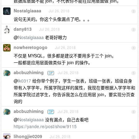
数据库层面不能 join，不代表你不能在应用层面做 join。
Nostalgiaaaa
Jul 26, 2018
2
说句无关的。你这个头像漏点了吧。。。
dany813
Jul 26, 2018
3
@
Nostalgiaaaa
老哥好眼力
nowheretogogo
Jul 26, 2018
4
不仅是 MYSQL，很多都是建议不要用多于三个 join。
一般都是应用层面做类似于 join 的操作。
abcbuzhiming
Jul 26, 2018
OP
5
@
lk0317
给你举个例子，学生一张表，班级一张表，班级自身
带有入学学年，所属学院这样的属性，我现在要根据入学学年和
所属学院过滤学生，你告诉我怎么在应用层 join，要实现分页查
询的
abcbuzhiming
Jul 26, 2018
OP
6
@
Nostalgiaaaa
没有漏点，自己去看吧
https://yande.re/post/show/9115
lihongjie0209
Jul 26, 2018
7