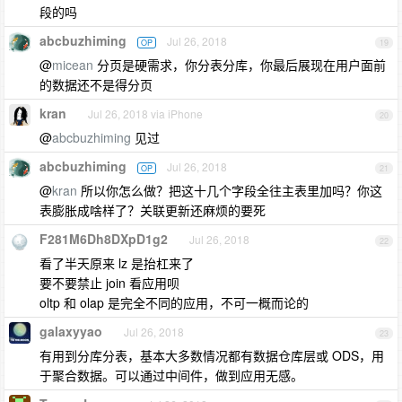
段的吗
abcbuzhiming
Jul 26, 2018
OP
19
@
micean
分页是硬需求，你分表分库，你最后展现在用户面前
的数据还不是得分页
kran
Jul 26, 2018 via iPhone
20
@
abcbuzhiming
见过
abcbuzhiming
Jul 26, 2018
OP
21
@
kran
所以你怎么做？把这十几个字段全往主表里加吗？你这
表膨胀成啥样了？关联更新还麻烦的要死
F281M6Dh8DXpD1g2
Jul 26, 2018
22
看了半天原来 lz 是抬杠来了
要不要禁止 join 看应用呗
oltp 和 olap 是完全不同的应用，不可一概而论的
galaxyyao
Jul 26, 2018
23
有用到分库分表，基本大多数情况都有数据仓库层或 ODS，用
于聚合数据。可以通过中间件，做到应用无感。