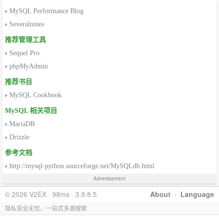
›
MySQL Performance Blog
›
Severalnines
推荐管理工具
›
Sequel Pro
›
phpMyAdmin
推荐书目
›
MySQL Cookbook
MySQL 相关项目
›
MariaDB
›
Drizzle
参考文档
›
http://mysql-python.sourceforge.net/MySQLdb.html
Advertisement
© 2026 V2EX · 98ms · 3.9.8.5
About
·
Language
隐私安全无忧，一站式多源搜索