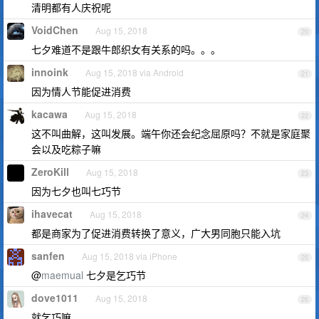
清明都有人庆祝呢
VoidChen
Aug 15, 2018
20
七夕难道不是跟牛郎织女有关系的吗。。。
innoink
Aug 15, 2018 via Android
21
因为情人节能促进消费
kacawa
Aug 15, 2018
22
这不叫曲解，这叫发展。端午你还会纪念屈原吗？不就是家庭聚
会以及吃粽子嘛
ZeroKill
Aug 15, 2018
23
因为七夕也叫七巧节
ihavecat
Aug 15, 2018
24
都是商家为了促进消费转换了意义，广大男同胞只能入坑
sanfen
Aug 15, 2018 via iPhone
25
@
maemual
七夕是乞巧节
dove1011
Aug 15, 2018
26
就乞巧嘛。。。