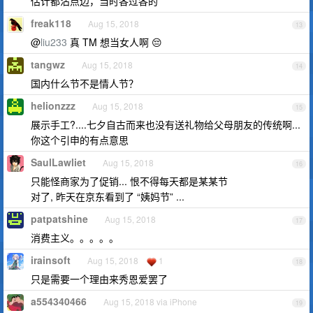
估计都沾点边，当时各过各的
freak118
Aug 15, 2018
13
@
liu233
真 TM 想当女人啊 😔
tangwz
Aug 15, 2018
14
国内什么节不是情人节？
helionzzz
Aug 15, 2018
15
展示手工?....七夕自古而来也没有送礼物给父母朋友的传统啊...
你这个引申的有点意思
SaulLawliet
Aug 15, 2018
16
只能怪商家为了促销... 恨不得每天都是某某节
对了, 昨天在京东看到了 “姨妈节” ...
patpatshine
Aug 15, 2018
17
消费主义。。。。。
irainsoft
Aug 15, 2018
1
18
只是需要一个理由来秀恩爱罢了
a554340466
Aug 15, 2018 via iPhone
19