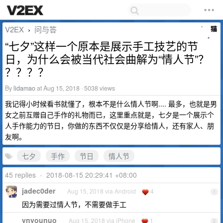
V2EX
问与答
›
“七夕”这样一个原本是展示手工技艺的节
日，为什么会被当代社会曲解为“情人节”？
？？？？
By
lidamao
at Aug 15, 2018 · 5038 views
我记得小时候看书就懂了，根本不是什么情人节啊.... 最多，也就是男
女之前互赠自己手作的礼物而已，这里重点就是，七夕是一个展示个
人手作能力的节日，你做的东西不仅仅是分享给情人，还有家人、朋
友啊。
七夕
手作
节日
情人节
45 replies
•
2018-08-15 20:29:41 +08:00
jadec0der
Aug 15, 2018 via Android
4
1
因为需要过情人节，不需要做手工
ynyounuo
Aug 15, 2018 via iPhone
1
2