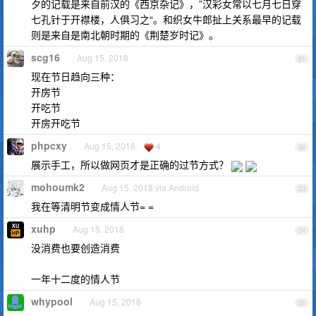
夕的记载是来自前汉的《西京杂记》，”汉彩女常以七月七日穿
七孔针于开襟楼，人俱习之“。和织女牛郎扯上关系最早的记载
则是来自是南北朝时期的《荆楚岁时记》。
scg16
Aug 15, 2018
31
现在节日趋向三种：
开房节
开吃节
开房开吃节
phpcxy
Aug 15, 2018
4
32
展示手工，所以做网页才是正确的过节方式？
mohoumk2
Aug 15, 2018 via Android
33
我在等清明节变成情人节= =
xuhp
Aug 15, 2018
34
没消费也要创造消费
一年十二度的情人节
whypool
Aug 15, 2018
35