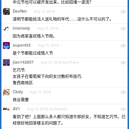
中元节也可以被开发出来，比如招魂一波流？
DevNet
Aug 15, 2018
36
清明节都能给活人送礼物的年代……没什么不可以的了。
internelp
Aug 15, 2018
37
因为商家喜欢情人节呀。
super452
Aug 15, 2018
38
是个节都能过成情人节
jiao142857
Aug 15, 2018 via iPhone
39
乞巧节.
女孩子在葡萄架下向织女讨教织布技巧.
鲁西南地区.
Cbdy
Aug 15, 2018
40
商业需要
AV1
Aug 15, 2018 via Android
41
看到了吧？上面那么多人都只知道牛郎织女，不知道乞巧节。已
经很好地回答楼主的问题了。