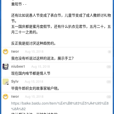
重阳节 - -
还有比如说愚人节变成了表白节，儿童节变成了成人撒娇讨礼物
节。
五一国庆都是蜜月度假节，还有什么扒衣见君节，五月二十，五
月二十一之类的。
反正我是挺讨厌这种趋势的。
twor
Aug 15, 2018
9
我也没有听说过这样的说法，展示手工？
niubee1
Aug 15, 2018
10
现在国内啥节都是情人节
Sylv
Aug 15, 2018
11
毕竟牛郎织女的故事家喻户晓。
twor
Aug 15, 2018
12
https://baike.baidu.com/item/%E4%B8%83%E5%A4%95%E8
%8A%82