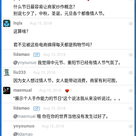
什么节日最容易让商家炒作概念？
别说七夕了，中秋，圣诞，元旦各个都像情人节。
itqls
Aug 15, 2018
3
这算啥？
君不见被这些电商搞得每天都是购物节吗？
lidamao
Aug 15, 2018
OP
4
@
ynyounuo
我觉得中元节、重阳节已经有情人节气氛了。
liu233
Aug 15, 2018
5
因为女人想过情人节，女人能带动消费，商家有利可图，
maemual
Aug 15, 2018
1
6
"展示个人手作能力的节日"这个说法我从来没听说过。。。
lidamao
Aug 15, 2018
OP
7
@
maemual
哦 你在你的世界当他没有发生过好了。
ynyounuo
Aug 15, 2018
8
@
lidamao