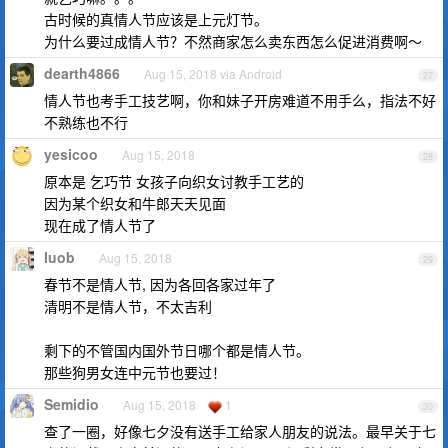
古时候的真情人节应该是上元灯节。
为什么要过成情人节？不然商家怎么卖东西怎么促进消费啊～
dearth4866
Aug 15, 2018 via Android
27
情人节也考手工技艺啊，你和妹子开房难道不用手么，指法不好
不熟练也不行
yesicoo
Aug 15, 2018
28
原本是 乞巧节 女孩子向织女讨教手工艺的
因为某个织女和牛郎天天见面
现在成了情人节了
luob
Aug 15, 2018
29
春节不是情人节, 因为各回各家过年了
清明不是情人节，不太吉利
剩下的不管国内国外节日哪个都是情人节。
那些狗男女连中元节也要过！
Semidio
Aug 15, 2018
1
30
查了一圈，好像七夕没有送手工给家人朋友的说法。最早关于七