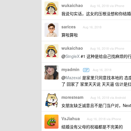
wukaichao
Aug 16, 2018 via iPhone
我说句实话，这女的压根没想和你结婚
sarices
Aug 16, 2018
算啦算啦
wukaichao
Aug 16, 2018 via iPhone
@
SingleX
#1 这种是给自己找麻烦的
myadmin
Aug 16, 2018
OP
@
Mazexal
是家里只同意找本地的 态度
了 回家了 家里天天说 天天逼 估计是
moresteam
Aug 16, 2018 via Android
女朋友缺乏诚意且不是门当户对，Nex
VxJiahua
Aug 16, 2018 via iPhone
结婚没有父母的祝福都是不完美的