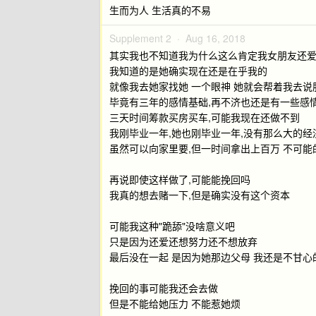
生而为人 生活真的不易
Supplement 2 ·
Aug 16, 2018
其实我也不知道我为什么这么肯定我女朋友还
我知道的是她确实现在还是在乎我的
就像我去她家找她 一个眼神 她就会帮着我去说
毕竟有三年的感情基础,再不济也还是有一些感
三天时间筹款买房买车,可能我现在还做不到
我刚毕业一年,她也刚毕业一年,没有那么大的经
虽然可以向家里要,但一时间拿出上百万 不可能
再说即使这样做了,可能能挽回吗
我真的想去赌一下,但是确实没有这个资本
可能我这种"跪舔"没啥意义吧
只是因为还爱还想努力还不想放弃
最后没在一起 是因为她那边父母 我还是不甘心
挽回的事可能我还会去做
但是不能给她压力 不能惹她烦