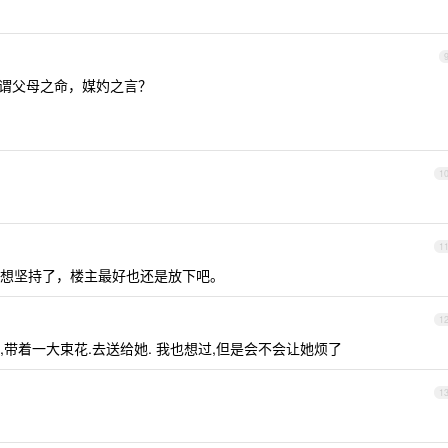
，所谓父母之命，媒妁之言？
1
1
想坚持了，楼主最好也还是放下吧。
1
,带着一大束花.去送给她. 我也想过,但是会不会让她烦了
1