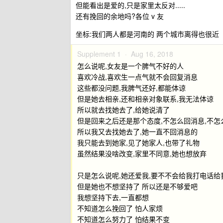
但能看出是爱的,只是家里太反对.....
还有挽回的余地吗?各位 v 友
坐标:我们两人都是河南的 两个城市离得也很近
Supplement 1 ·
Aug 16, 2018
怎么说呢,女友是一个脾气不好的人
喜欢冷战,喜欢生一点气就不会回复消息
这些都没问题,我脾气还好,都能体谅
但是她去相亲,还和相亲对象联系,我无法体谅
所以就去找她去了,给她说清了
但是回来之后还是那个态度,不怎么回消息,不怎
所以我又去找她去了,她一直不回消息的
我只能去到她家,见了她家人,也带了礼物
虽然结果没啥改变,家里不同意,她也想放弃
只是怎么说呢,她还爱我,要不不会给我打电话给
但是她也不想坚持了 所以还是不够爱吧
我想坚持下去,一直都想
不知道怎么挽回了 怕人家烦
不知道怎么努力了 怕结果不变