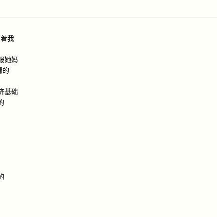
爱着我
服她妈
情的
济基础
的
的