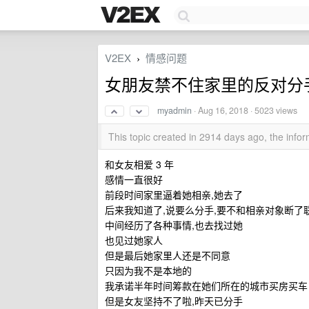
V2EX
情感问题
›
女朋友禁不住家里的反对分
myadmin
·
Aug 16, 2018
· 5023 views
This topic created in 2914 days ago, the inf
和女友相爱 3 年
感情一直很好
前段时间家里逼着她相亲,她去了
后来我知道了,说要么分手,要不和相亲对象断了
中间经历了各种事情,也去找过她
也见过她家人
但是最后她家里人还是不同意
只因为我不是本地的
我承诺半年时间筹款在她们所在的城市买房买车
但是女友坚持不了啦,昨天已分手