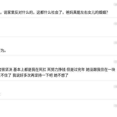
1
，说家里反对什么的，这都什么社会了，爸妈真能左右女儿的婚姻？
1
1
行为。
1
很坚决 基本上都是我在死扛 死努力挣钱 但是过完年 她没跟我住在一块
扛不住了 我说好多次再坚持一下吧 她不想了
1
t
1