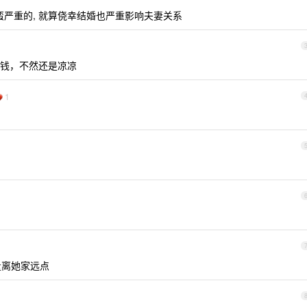
果蛮严重的, 就算侥幸结婚也严重影响夫妻关系
钱，不然还是凉凉
1
量离她家远点