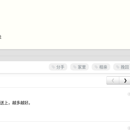
法
分手
家里
相亲
挽回
❮
❯
送上，越多越好。