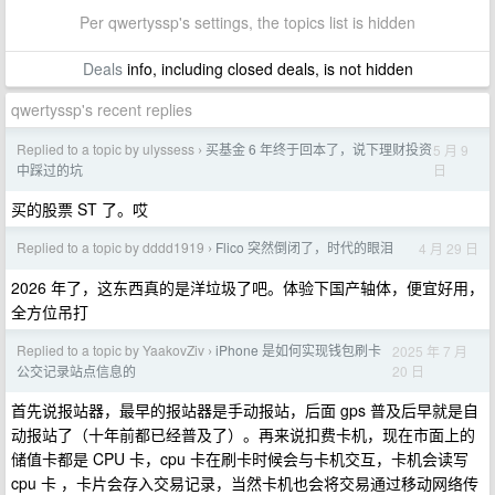
Per qwertyssp's settings, the topics list is hidden
Deals
info, including closed deals, is not hidden
qwertyssp's recent replies
Replied to a topic by ulyssess
买基金 6 年终于回本了，说下理财投资
5 月 9
›
日
中踩过的坑
买的股票 ST 了。哎
Replied to a topic by dddd1919
Flico 突然倒闭了，时代的眼泪
4 月 29 日
›
2026 年了，这东西真的是洋垃圾了吧。体验下国产轴体，便宜好用，
全方位吊打
Replied to a topic by YaakovZiv
iPhone 是如何实现钱包刷卡
2025 年 7 月
›
20 日
公交记录站点信息的
首先说报站器，最早的报站器是手动报站，后面 gps 普及后早就是自
动报站了（十年前都已经普及了）。再来说扣费卡机，现在市面上的
储值卡都是 CPU 卡，cpu 卡在刷卡时候会与卡机交互，卡机会读写
cpu 卡 ，卡片会存入交易记录，当然卡机也会将交易通过移动网络传