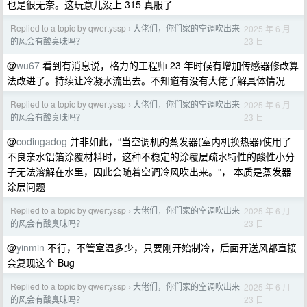
也是很无奈。这玩意儿没上 315 真服了
Replied to a topic by qwertyssp
大佬们，你们家的空调吹出来
2025 年 6 月
›
23 日
的风会有酸臭味吗？
@
wu67
看到有消息说，格力的工程师 23 年时候有增加传感器修改算
法改进了。持续让冷凝水流出去。不知道有没有大佬了解具体情况
Replied to a topic by qwertyssp
大佬们，你们家的空调吹出来
2025 年 6 月
›
23 日
的风会有酸臭味吗？
@
codingadog
并非如此，“当空调机的蒸发器(室内机换热器)使用了
不良亲水铝箔涂覆材料时，这种不稳定的涂覆层疏水特性的酸性小分
子无法溶解在水里，因此会随着空调冷风吹出来。”， 本质是蒸发器
涂层问题
Replied to a topic by qwertyssp
大佬们，你们家的空调吹出来
2025 年 6 月
›
23 日
的风会有酸臭味吗？
@
yinmin
不行，不管室温多少，只要刚开始制冷，后面开送风都直接
会复现这个 Bug
Replied to a topic by qwertyssp
大佬们，你们家的空调吹出来
2025 年 6 月
›
23 日
的风会有酸臭味吗？