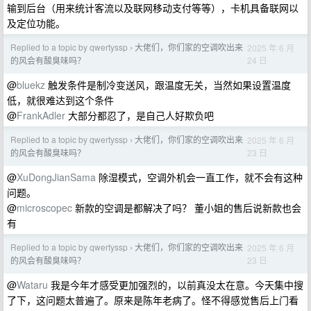
输到后台（用来统计客流以及联网移动支付等等），卡机具备联网以
及定位功能。
Replied to a topic by qwertyssp
大佬们，你们家的空调吹出来
2025 年 6 月
›
24 日
的风会有酸臭味吗？
@
bluekz
触发条件是制冷变送风，跟温度无关，当然如果设置温度
低，就很难达到这个条件
@
FrankAdler
大部分都忍了，是自己人好欺负吧
Replied to a topic by qwertyssp
大佬们，你们家的空调吹出来
2025 年 6 月
›
23 日
的风会有酸臭味吗？
@
XuDongJianSama
除湿模式，空调外机会一直工作，就不会有这种
问题。
@
microscopec
新款的空调是都解决了吗？ 董小姐的售后说新款也会
有
Replied to a topic by qwertyssp
大佬们，你们家的空调吹出来
2025 年 6 月
›
23 日
的风会有酸臭味吗？
@
Wataru
我是今年才感受更加强烈的，以前真没太在意。今天集中搜
了下，这问题太普遍了。原来是陈年老病了。怪不得感觉售后上门看