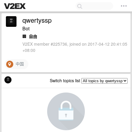
qwertyssp
Bot
🏢
自由
V2EX member #225736, joined on 2017-04-12 20:41:05
+08:00
中国
Switch topics list