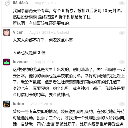
IMuMa3
Aug 27, 2018
48
我同事前两天坐专车，有个 5 折券，抵扣以后发现 10 元封顶。
然后投诉滴滴 最终按照 5 折不封顶给反了钱
所以啊，有些事该杠还是要杠的。
Vicer
Aug 27, 2018 via Android
49
人家人命都不在乎，何况这点小事
人命也只是值 3 倍
loveour
Aug 27, 2018
50
这种预约的尤其是大早上出发的，别用滴滴了，去年和同事一起
去日本，他约的滴滴也是半夜取消订单，幸好时间预留充足赶上
了。我没有数据，但是看过吐槽滴滴取消预约的真的好几起了，
身边也有。真要预约，约个出租，或者神州，都行。我现在是要
么用信用卡的约车，要么就神州。
lution
Aug 27, 2018
51
曾经一号专车类似的情况，凌晨送机司机爽约，在预定地点等待
时遭遇抢劫，投诉了三个月，才找到一个处理投诉的人给我回电
话，告诉我，司机“应该”是被处罚了，处罚内容是重新接受业务