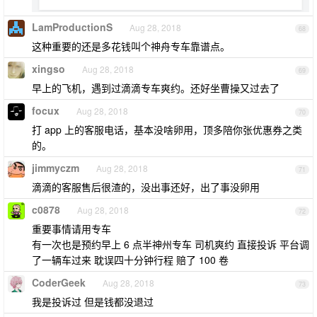
LamProductionS
Aug 28, 2018
68
这种重要的还是多花钱叫个神舟专车靠谱点。
xingso
Aug 28, 2018
69
早上的飞机，遇到过滴滴专车爽约。还好坐曹操又过去了
focux
Aug 28, 2018
70
打 app 上的客服电话，基本没啥卵用，顶多陪你张优惠券之类
的。
jimmyczm
Aug 28, 2018
71
滴滴的客服售后很渣的，没出事还好，出了事没卵用
c0878
Aug 28, 2018
72
重要事情请用专车
有一次也是预约早上 6 点半神州专车 司机爽约 直接投诉 平台调
了一辆车过来 耽误四十分钟行程 赔了 100 卷
CoderGeek
Aug 28, 2018
73
我是投诉过 但是钱都没退过