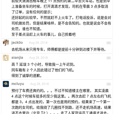
前些天滴滴出租车晚上 11 点预约的第二早去火车站，也是到早
上准备坐车的时候，打开滴滴才发现，司机在零晨 3 点多取消
了订单，没有任何的提示；
还好起的比较早，不然就赶不上火车了。打电话投诉，说是会对
司机做处罚，但是结果啥样，是不会告知的。也就是说会不会有
处罚，谁也不知道。
至于差点没赶上火车的事儿，自己担着吧
jack0o
Aug 28, 2018
84
去机场从来只用专车，师傅都是提前十分钟到达楼下并等待。
stanjia
Aug 28, 2018
85
高 T 延误 3 个小时，导致我一上午迟到。
同车箱有 2 个人因此错过了他们的飞机。
得到了诚挚的道歉。
mcluyu
Aug 28, 2018
86
预付了车费还爽约的。。。不过不知道楼主在哪里， 其实凌晨
4 点这个时候车挺多的至少我这里。。两次去赶 7 点左右的飞机
都是 3，4 点出发的，第一次也是用的预约，结果来了一个第一
次跑的女司机，给我绕了几圈找不到路，还不走机场高速，结果
进不去里边（北京 T2 ）。。。走了人家货运员工通道才进去，