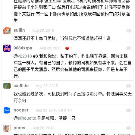
在魔都的话推荐 强生租车 凌晨赶飞机的时候出租车师傅每回都
是提前半小时到家门口 然后打电话过来说他到了 让我不要急慢
慢下来就行 有一回下暴雨也是如此 所以我每回预约车绝对是强
生
suilin
Aug 28, 2018
79
滴滴还赶不上每日优鲜，当然我也不知道他赶得上谁
9684xtpa
Aug 28, 2018
1
80
@
v22018
#8 我和你说，私下约车，约出租车靠谱，因为出租
车是一群人，有自己的圈子，预约的司机如果有事不来，会在自
己的圈子里发消息，然后会有其他的司机来接你，但是专车不
行。
cat9life
Aug 28, 2018
81
我也碰到过多次，司机快到时间了直接取消订单。特耽误事又无
可奈何
nooper
Aug 28, 2018 via iPad
82
@
silhouette
你是杠精，活捉一只
puras
Aug 28, 2018
83