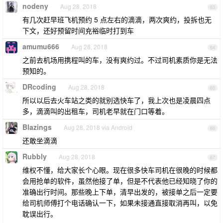
nodeny
Aug 28, 2018
63
有几次赶早班飞机预约 5 点左右的滴滴，两次爽约，投拆也无
下文，还好预留时间充裕临时打到车
amumu666
Aug 28, 2018
64
之前去机场用携程叫的车，没有爽约过。不过司机素质你是无法
预知的。
DRcoding
Aug 28, 2018
65
所以以后去火车站之类的就别选快车了，我上次也是凌晨四点
多，滴滴叫的出租车，司机老早就在门口等着。
Blazings
Aug 28, 2018 via Android
66
还敢坐滴滴
Rubbly
Aug 28, 2018
67
维权不懂，给大家长个心眼。现在很多快车司机在很晚的时候都
会用抢单的软件，虽然他接了单，但是不代表他已经知晓了你的
准确出行时间。那些晚上下单，清早出发的，被接单之后一定要
给司机师傅打个电话确认一下，如果未接通直接取消再叫，以免
耽误出行。