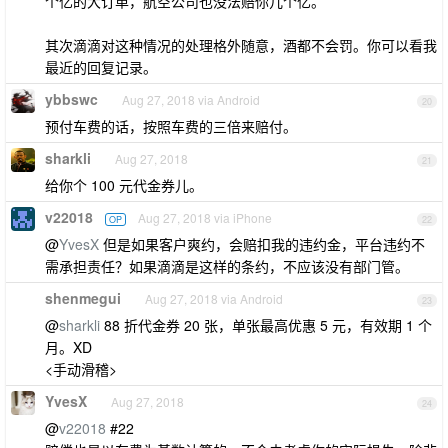
个亿的大订单，航空公司也没法赔你几个亿。
其次滴滴对这种情况的处理格外随意，酒都不会罚。你可以看我
最近的回复记录。
ybbswc
Aug 27, 2018 via Android
20
预付车费的话，按照车费的三倍来赔付。
sharkli
Aug 27, 2018
21
给你个 100 元代金券儿。
v22018
Aug 27, 2018 via iPhone
OP
22
@
YvesX
但是如果客户爽约，会赔扣我的违约金，平台违约不
需承担责任？如果滴滴是这样的条约，不应该没有部门管。
shenmegui
Aug 27, 2018 via Android
23
@
sharkli
88 折代金券 20 张，单张最高优惠 5 元，有效期 1 个
月。XD
<手动滑稽>
YvesX
Aug 27, 2018
24
@
v22018
#22