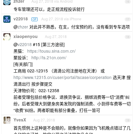
zhzer
Aug 27, 2018 via Android
16
专车管理还可以，走正规流程投诉就行
v22018
Aug 27, 2018 via iPhone
OP
17
@
zhzer
对此并不熟悉，在支，付宝预约的，没有看到专车选项
xiaopenyou
Aug 27, 2018
18
@
v22018
#15 [第三方途径]
黑猫：
https://tousu.sina.com.cn/
聚投诉：
http://ts.21cn.com/
[有关部门]
工商局 022-12315 （滴滴公司注册地在天津） 或
http://www.12315.cn/cuser/portal/tscase/corperation
选天津 搜
滴滴出行 按步骤提交
天津物价司：022-12358
前者受理包括价格争议、退换货争议、捆绑消费等一切“消费”纠
纷，后者受理大到健身房美发院的强制消费、小到停车费等一切
“收费”纠纷。两者职能有部分重叠，打任一皆可
YvesX
Aug 27, 2018
19
首先惯例上这种是不会赔的，就像你如果因为飞机晚点错过了几