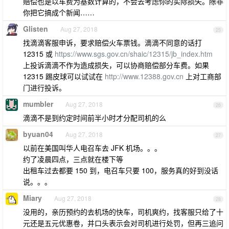
赔偿也是以车费为基数计算的，不会去考虑你的实际损失。除非
你把它搞成个新闻……
Glisten
Aug 27, 2018
25
找滴滴客服申诉，要求赔偿火车票钱。滴滴不同意的话打
12315 或
https://www.sgs.gov.cn/shaic/12315/jb_index.htm
上投诉滴滴不作为造成损失，可以协商赔偿部分车费。如果
12315 踢皮球可以试试在
http://www.12388.gov.cn
上对工商部
门进行投诉。
mumbler
Aug 27, 2018
26
滴滴不是到约定时间前半小时才分配司机的么
byuan04
Aug 27, 2018
27
以前在美国叫华人电召车去 JFK 机场。。。
约了凌晨四点，三点就在楼下等
出租车过去都要 150 到，电召车只要 100，服务真的好到没话
说。。。
Miary
Aug 27, 2018
28
没用的，亲历预约的去机场的快车，司机爽约，找客服只给了十
元还是五元优惠卷，并口头表示会对司机进行处罚，但再三追问