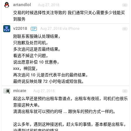
artandlol
Aug 27, 2018
40
交易的时候选择性关注导致的 我们通常只关心需要多少钱能买
到服务
v22018
Aug 27, 2018 via iPhone
OP
41
刚联系客服确认处理结果，
只抱歉及处罚司机，
多次追问这是否最终结果。
看逃不掉这个问题，
说出愿意补偿 10 优惠券，
xxx，神回复，
再次追问 10 元是否代表平台的最终结果，
最终说反映处理 72 小时电话或短信我。
micate
Aug 27, 2018
42
起这么早还是预约出租车靠谱点，出租车有夜班，司机们也很乐
意接这种大单。
滴滴出租车就可以预约的呀 ... 跟快车的预约方式一样的。
这么多年，遇到这种接送机，赶火车的事情，基本都是出租车，
没遇到过司机爽约的情况。