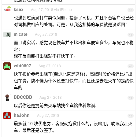
ksex
Aug 27, 2018 via iPhone
43
也遇到过滴滴打车类似问题，投诉了司机，并且平台客户也已经
对司机做相应的处罚。可是，从我这扣掉的车费就是没返回！
micate
Aug 27, 2018
44
而且说实话，感觉现在快车并不比出租车便宜多少，车况也不稳
定；
现在反而能打出租就不打快车了。
wfd0807
Aug 27, 2018
45
快车报价参考出租车(至少北京是这样)，高峰时段价格还比打出
租车贵，搞不懂为什么还要打快车，而且还是去赶火车的是约快
车的
BBCCBB
Aug 27, 2018
46
以后你还是提前去火车站找个宾馆住着靠谱.
haJohn
Aug 27, 2018
47
最多就 10 块优惠券，客服就抱歉什么的，没啥用，耽误我赶火
车，最后还是改签了。