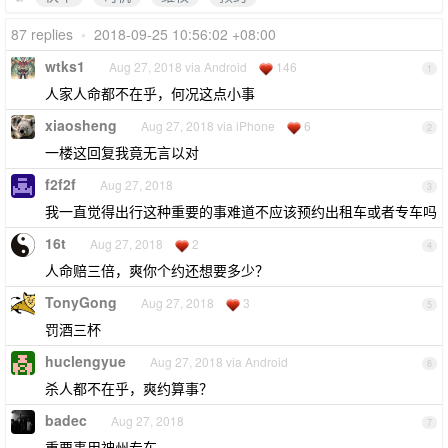
87 replies
•
2018-09-25 10:56:02 +08:00
wtks1
Aug 27, 2018 via Android
146
1
人家人命都不在乎，何况这点小事
xiaosheng
Aug 27, 2018 via iPhone
6
2
一楼这回复我竟无言以对
f2f2f
Aug 27, 2018
3
我一直觉得出行这种重要的事难道不应该预约出租车或者专车吗
16t
Aug 27, 2018
2
4
人命赔三倍，爽你个约还想要多少？
TonyGong
Aug 27, 2018
3
5
罚酒三杯
huclengyue
Aug 27, 2018 via Android
6
杀人都不在乎，爽约算事？
badec
Aug 27, 2018
7
重要事用神州专车