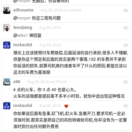
@
nooper
无脑怼，你会被喷的
silhouette
Aug 28, 2018 via Android
58
@
nooper
你这三观有问题
leoojiang
Aug 28, 2018
59
@
wtks1
神回复
rocksolid
Aug 28, 2018
60
理论上应该按预付车费赔偿,后面延误的自行承担,很多人不理解,
但是你这个预定和后面的其实是两个事情,132 的车费并不承担
你延误的损失,就算司机爽约或者车坏了什么的原因,都是应该以
这次的车费为基准赔
x86
Aug 28, 2018 via iPhone
61
4 点的火车，你 3 点 40 也是心大。
火车的话我都是提前差不多半小时到，就怕中途出现这种情况
rocksolid
Aug 28, 2018
1
62
你如果说后面有急事,赶飞机,赶火车,急着开刀,要求司机一定必
须准时到,那其实是把自己的风险转嫁给司机,你并没有为一定要
准时到付出任何额外费用