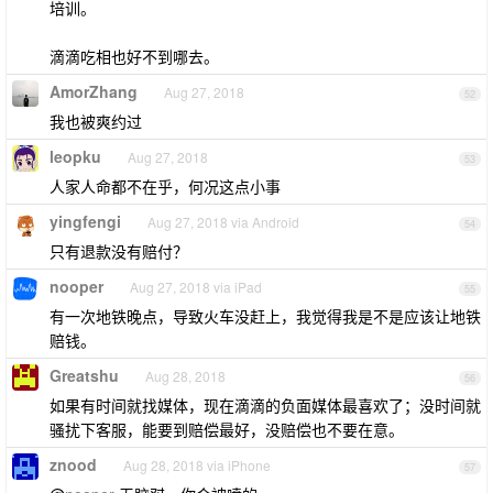
培训。
滴滴吃相也好不到哪去。
AmorZhang
Aug 27, 2018
52
我也被爽约过
leopku
Aug 27, 2018
53
人家人命都不在乎，何况这点小事
yingfengi
Aug 27, 2018 via Android
54
只有退款没有赔付？
nooper
Aug 27, 2018 via iPad
55
有一次地铁晚点，导致火车没赶上，我觉得我是不是应该让地铁
赔钱。
Greatshu
Aug 28, 2018
56
如果有时间就找媒体，现在滴滴的负面媒体最喜欢了；没时间就
骚扰下客服，能要到赔偿最好，没赔偿也不要在意。
znood
Aug 28, 2018 via iPhone
57