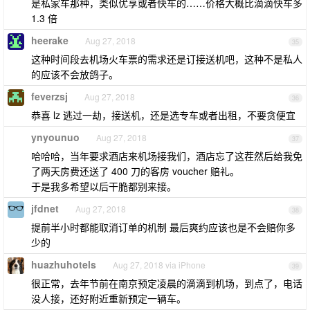
是私家车那种，类似优享或者快车的……价格大概比滴滴快车多
1.3 倍
heerake
Aug 27, 2018
35
这种时间段去机场火车票的需求还是订接送机吧，这种不是私人
的应该不会放鸽子。
feverzsj
Aug 27, 2018
36
恭喜 lz 逃过一劫，接送机，还是选专车或者出租，不要贪便宜
ynyounuo
Aug 27, 2018
37
哈哈哈，当年要求酒店来机场接我们，酒店忘了这茬然后给我免
了两天房费还送了 400 刀的客房 voucher 赔礼。
于是我多希望以后干脆都别来接。
jfdnet
Aug 27, 2018
38
提前半小时都能取消订单的机制 最后爽约应该也是不会赔你多
少的
huazhuhotels
Aug 27, 2018 via iPhone
39
很正常，去年节前在南京预定凌晨的滴滴到机场，到点了，电话
没人接，还好附近重新预定一辆车。