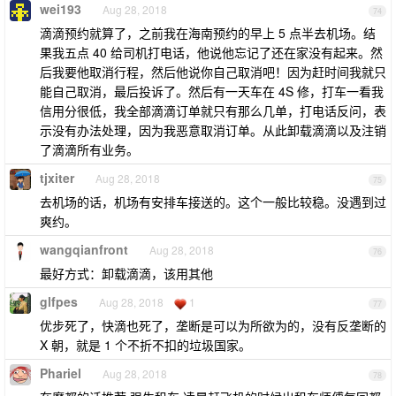
wei193
Aug 28, 2018
74
滴滴预约就算了，之前我在海南预约的早上 5 点半去机场。结
果我五点 40 给司机打电话，他说他忘记了还在家没有起来。然
后我要他取消行程，然后他说你自己取消吧！因为赶时间我就只
能自己取消，最后投诉了。然后有一天车在 4S 修，打车一看我
信用分很低，我全部滴滴订单就只有那么几单，打电话反问，表
示没有办法处理，因为我恶意取消订单。从此卸载滴滴以及注销
了滴滴所有业务。
tjxiter
Aug 28, 2018
75
去机场的话，机场有安排车接送的。这个一般比较稳。没遇到过
爽约。
wangqianfront
Aug 28, 2018
76
最好方式：卸载滴滴，该用其他
glfpes
Aug 28, 2018
1
77
优步死了，快滴也死了，垄断是可以为所欲为的，没有反垄断的
X 朝，就是 1 个不折不扣的垃圾国家。
Phariel
Aug 28, 2018
78