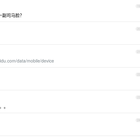
1
是一副司马脸？
2
2
baidu.com/data/mobile/device
2
2
。。。
2