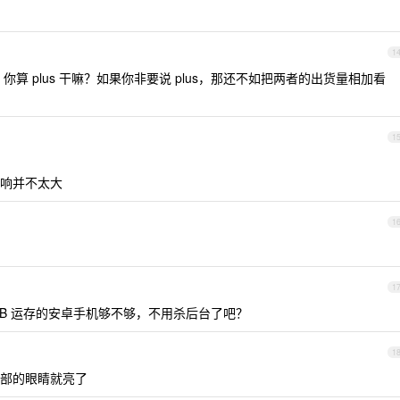
1
吗？你算 plus 干嘛？如果你非要说 plus，那还不如把两者的出货量相加看
1
响并不太大
1
1
2 GB 运存的安卓手机够不够，不用杀后台了吧？
1
背部的眼睛就亮了