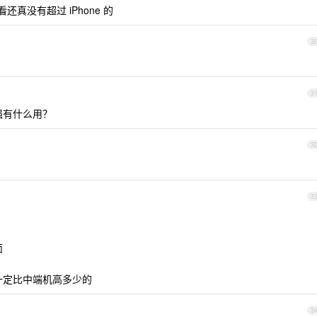
还真没有超过 iPhone 的
3
3
强有什么用？
3
3
面
一定比中端机高多少的
3