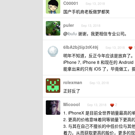
C00001
Sep 13, 2018
国产手机商老板做梦都笑
puler
Sep 13, 2018
@
ibufu
谢谢，我更相信专业公司。
6IbA2bj5ip3tK49j
Sep 13, 2018
明年不知道，反正今年应该是放弃了。
iPhone 7, iPhone 8 和现在的 
能拿出来的只有 iOS 了，毕竟做工，摄像
rolexman
Sep 13, 2018
正好反了
Micoool
2
Sep 13, 2018
1. iPhoneX 是目前全世界销量最高
2. 更高的价格意味着同等销量下更高
3. 与其在自己不擅长的中低价位与
着力，从而获取更高的股价，更多的现