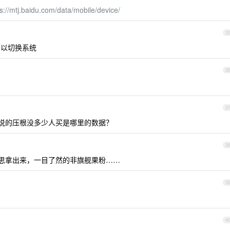
ps://mtj.baidu.com/data/mobile/device/
3
可以切换系统
3
3
说的压根没多少人买是哪里的数据？
3
意思拿出来，一目了然的非旗舰果粉……
3
4