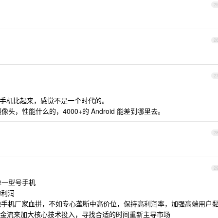
2
2
1
2
Android 手机比起来，感觉不是一个时代的。
头，性能什么的，4000+的 Android 能差到哪里去。
2
2
的单一型号手机
的利润
其他手机厂家血拼，不如专心垄断中高价位，保持高利润率，加强高端用户
金流来加大核心技术投入，寻找合适的时间重新主导市场