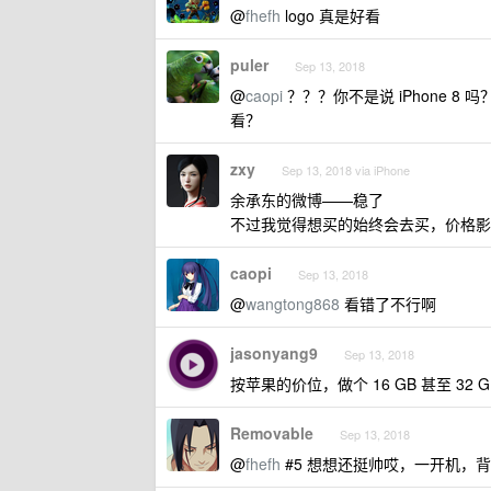
@
fhefh
logo 真是好看
puler
Sep 13, 2018
@
caopi
？？？你不是说 iPhone 8 
看？
zxy
Sep 13, 2018 via iPhone
余承东的微博——稳了
不过我觉得想买的始终会去买，价格影
caopi
Sep 13, 2018
@
wangtong868
看错了不行啊
jasonyang9
Sep 13, 2018
按苹果的价位，做个 16 GB 甚至 3
Removable
Sep 13, 2018
@
fhefh
#5 想想还挺帅哎，一开机，