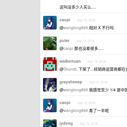
这叫没多少人买么....
caopi
Sep 13, 2018
@
wangtong868
相对 X 不行吗
puler
Sep 13, 2018
@
caopi
那也没差很多.....
walkertuan
Sep 13, 2018
@
ShundL
下架了...经销商运营商都在卖.
graysheeep
Sep 13, 2018
@
wangtong868
我感觉至少 1/4 是
caopi
Sep 13, 2018
@
wangtong868
差了一半呢
jydeng
Sep 13, 2018