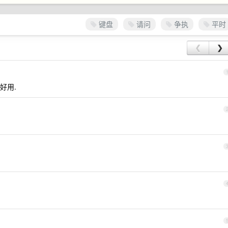
键盘
请问
争执
平时
❮
❯
又好用.