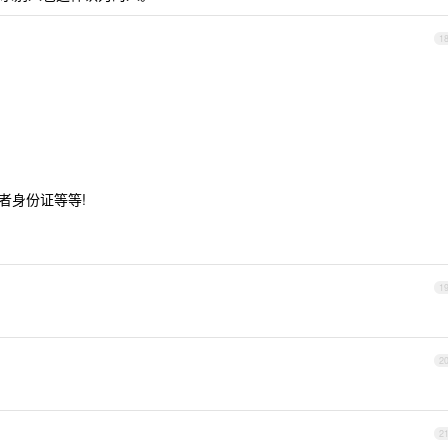
1
者身份证等等!
1
2
2