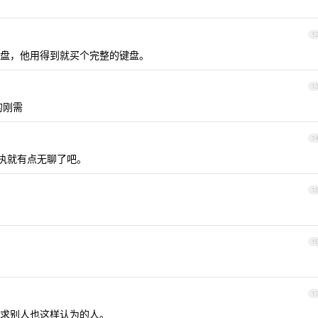
1
盘，他用得到就买个完整的键盘。
1
的刚需
1
争执就有点无聊了吧。
1
1
1
求别人也这样认为的人。