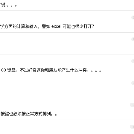
键 。。。
方面的计算和输入，譬如 excel 可能也很少打开？
 60 键盘。不过好奇这你和朋友能产生什么冲突。。。。
1
个按键也必须按正常方式排列。。
1