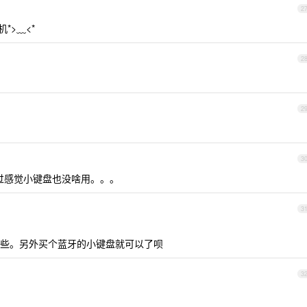
2
*>﹏<*
2
2
3
不过感觉小键盘也没啥用。。。
3
些。另外买个蓝牙的小键盘就可以了呗
3