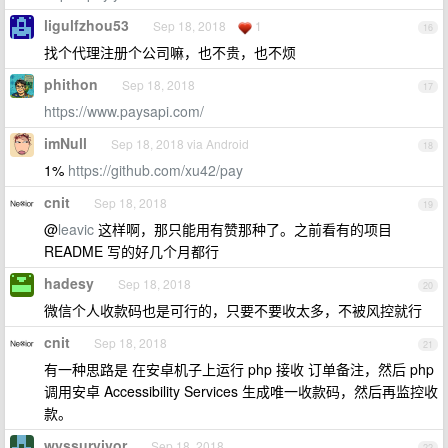
ligulfzhou53
Sep 18, 2018
1
16
找个代理注册个公司嘛，也不贵，也不烦
phithon
Sep 18, 2018
17
https://www.paysapi.com/
imNull
Sep 18, 2018 via Android
18
1%
https://github.com/xu42/pay
cnit
Sep 18, 2018
19
@
leavic
这样啊，那只能用有赞那种了。之前看有的项目
README 写的好几个月都行
hadesy
Sep 18, 2018
20
微信个人收款码也是可行的，只要不要收太多，不被风控就行
cnit
Sep 18, 2018
21
有一种思路是 在安卓机子上运行 php 接收 订单备注，然后 php
调用安卓 Accessibility Services 生成唯一收款码，然后再监控收
款。
wyssurvivor
Sep 18, 2018
22