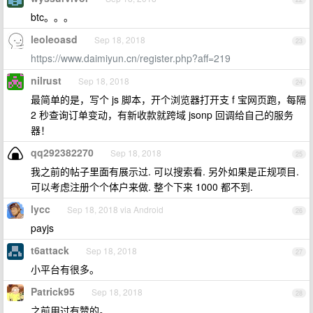
btc。。。
leoleoasd
Sep 18, 2018
23
https://www.daimiyun.cn/register.php?aff=219
nilrust
Sep 18, 2018
24
最简单的是，写个 js 脚本，开个浏览器打开支 f 宝网页跑，每隔
2 秒查询订单变动，有新收款就跨域 jsonp 回调给自己的服务
器！
qq292382270
Sep 18, 2018
25
我之前的帖子里面有展示过. 可以搜索看. 另外如果是正规项目.
可以考虑注册个个体户来做. 整个下来 1000 都不到.
lycc
Sep 18, 2018 via Android
26
payjs
t6attack
Sep 18, 2018
27
小平台有很多。
Patrick95
Sep 18, 2018
28
之前用过有赞的。