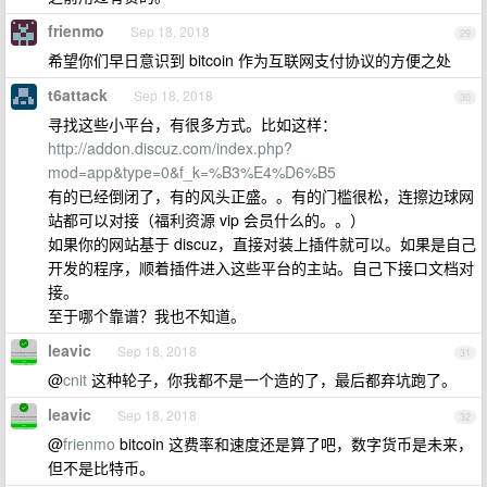
frienmo
Sep 18, 2018
29
希望你们早日意识到 bitcoin 作为互联网支付协议的方便之处
t6attack
Sep 18, 2018
30
寻找这些小平台，有很多方式。比如这样：
http://addon.discuz.com/index.php?
mod=app&type=0&f_k=%B3%E4%D6%B5
有的已经倒闭了，有的风头正盛。。有的门槛很松，连擦边球网
站都可以对接（福利资源 vip 会员什么的。。）
如果你的网站基于 discuz，直接对装上插件就可以。如果是自己
开发的程序，顺着插件进入这些平台的主站。自己下接口文档对
接。
至于哪个靠谱？我也不知道。
leavic
Sep 18, 2018
31
@
cnit
这种轮子，你我都不是一个造的了，最后都弃坑跑了。
leavic
Sep 18, 2018
32
@
frienmo
bitcoin 这费率和速度还是算了吧，数字货币是未来，
但不是比特币。