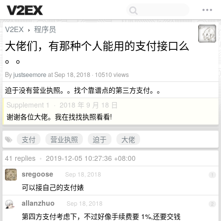
V2EX
程序员
›
大佬们，有那种个人能用的支付接口么
。。
By
justseemore
at Sep 18, 2018 · 10510 views
迫于没有营业执照。。找个靠谱点的第三方支付。。
Supplement 1 · 2018 年 9 月 18 日
谢谢各位大佬。我在找找执照看看!
支付
营业执照
迫于
大佬
41 replies
•
2019-12-05 10:27:36 +08:00
sregoose
Sep 18, 2018
1
可以接自己的支付婊
allanzhuo
Sep 18, 2018
2
第四方支付考虑下，不过好像手续费要 1%,还要交钱