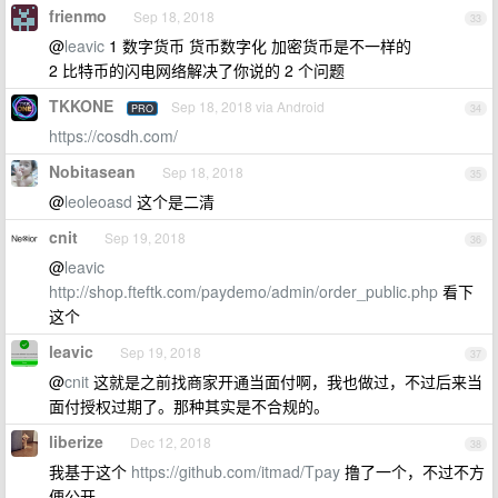
frienmo
Sep 18, 2018
33
@
leavic
1 数字货币 货币数字化 加密货币是不一样的
2 比特币的闪电网络解决了你说的 2 个问题
TKKONE
Sep 18, 2018 via Android
PRO
34
https://cosdh.com/
Nobitasean
Sep 18, 2018
35
@
leoleoasd
这个是二清
cnit
Sep 19, 2018
36
@
leavic
http://shop.fteftk.com/paydemo/admin/order_public.php
看下
这个
leavic
Sep 19, 2018
37
@
cnit
这就是之前找商家开通当面付啊，我也做过，不过后来当
面付授权过期了。那种其实是不合规的。
liberize
Dec 12, 2018
38
我基于这个
https://github.com/itmad/Tpay
撸了一个，不过不方
便公开