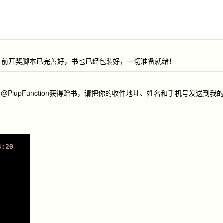
目前开奖脚本已完善好，书也已经包装好，一切准备就绪！
nfan，@PlupFunction获得赠书，请把你的收件地址、姓名和手机号发送到我