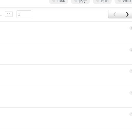
flask
帖子
评论
Web
...
11
❮
❯