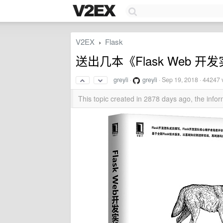
V2EX
Flask
›
送出几本《Flask Web 开
greyli
·
greyli
·
Sep 19, 2018
· 44247 
This topic created in 2878 days ago, the inf