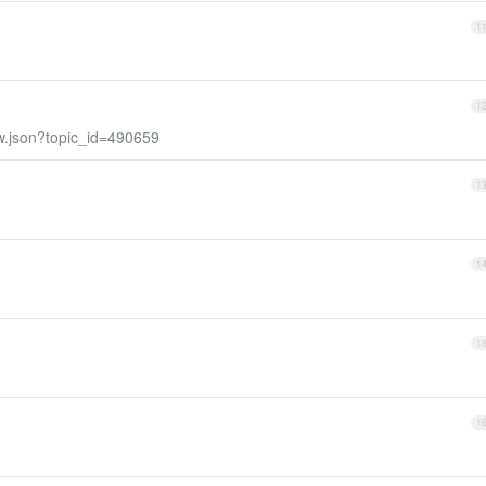
1
1
ow.json?topic_id=490659
1
1
1
1