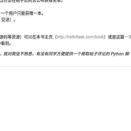
结束后当日会在帖子后附言公布获赠名单。
册，一个用户只能获赠一本。
，见谅）。
目源码等资源）可以在本书主页（
http://helloflask.com/book
）或是这篇
一
中看到。
？）。我对爬虫不熟悉，有没有同学方便提供一个爬取帖子评论的 Python 脚