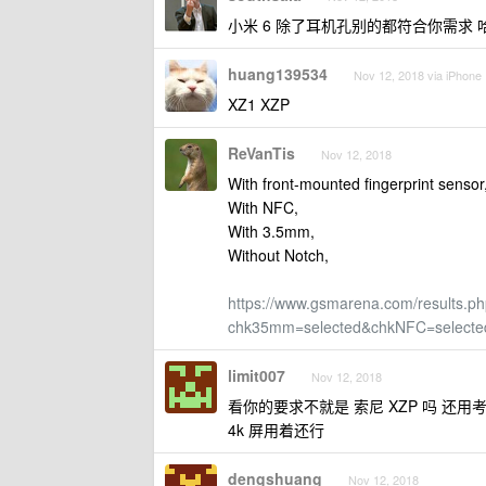
小米 6 除了耳机孔别的都符合你需求 
huang139534
Nov 12, 2018 via iPhone
XZ1 XZP
ReVanTis
Nov 12, 2018
With front-mounted fingerprint sensor
With NFC,
With 3.5mm,
Without Notch,
https://www.gsmarena.com/results.p
chk35mm=selected&chkNFC=selected&
limit007
Nov 12, 2018
看你的要求不就是 索尼 XZP 吗 还用
4k 屏用着还行
dengshuang
Nov 12, 2018