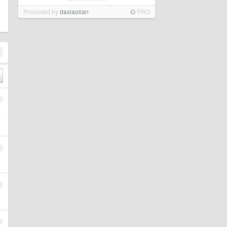
Promoted by
daxiaolian
PRO
1
以
2
3
4