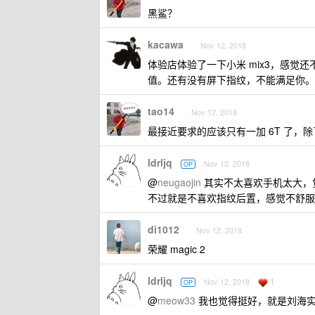
黑鲨？
kacawa
Nov 12, 2018
体验店体验了一下小米 mix3，感
值。还有没有屏下指纹，不能满足你。
tao14
Nov 12, 2018
最接近要求的应该只有一加 6T 了，除了
ldrljq
Nov 12, 2018
OP
@
neugaojin
其实不太喜欢手机太大，觉
不过就是不喜欢指纹后置，感觉不舒服
di1012
Nov 12, 2018
荣耀 magic 2
ldrljq
1
Nov 12, 2018
OP
@
meow33
我也觉得挺好，就是刘海