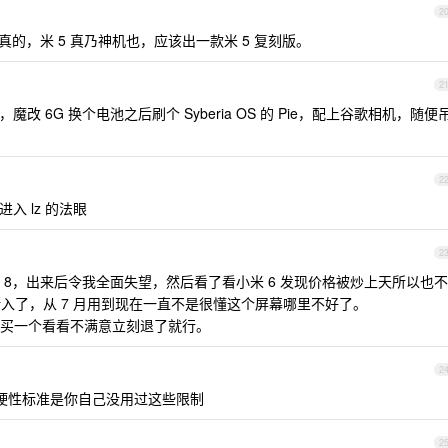
2
的，米 5 真乃神机也，应该出一款米 5 复刻版。
2
魔改 6G 换个电池之后刷个 Syberia OS 的 Pie，配上谷歌相机，随便
2
入 lz 的法眼
2
8，出来后令我全面失望，然后看了看小米 6 发现价格被炒上天所以也不
断入了，从 7 月用到现在一直不是很懂这个屏幕哪里不好了。
买一个看看不满意立刻退了就行。
2
，很多硬性标准是你自己没用过这些限制
2