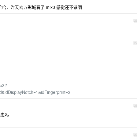
哈哈，昨天去五彩城看了 mix3 感觉还不错啊
2
2
,
hp3?
idDisplayNotch=1&idFingerprint=2
2
考虑吗
2