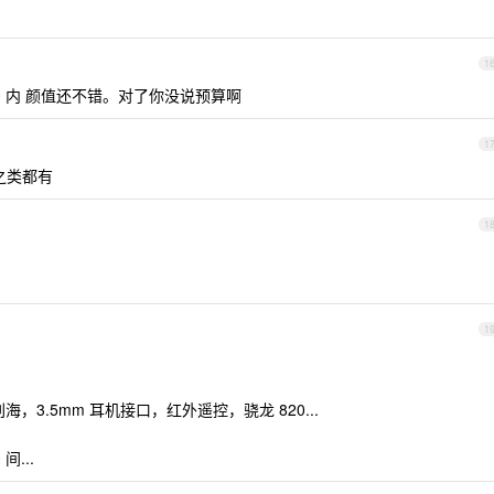
1
1500 内 颜值还不错。对了你没说预算啊
1
之类都有
1
1
，3.5mm 耳机接口，红外遥控，骁龙 820...
...