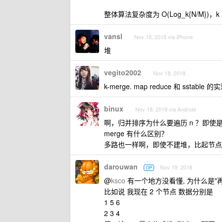
整体算法复杂度为 O(Log_k{N/M})，
vansl
Nov 18, 2018 via iPhone
堆
vegito2002
Nov 18, 2018
k-merge. map reduce 和 sst
binux
Nov 18, 2018 via Android
啊，归并排序为什么要遍历 n ？即使
merge 有什么区别？
多路也一样啊，即使不建堆，比起节点
darouwan
Nov 19, 2018
OP
@
ksco
有一个地方没看懂, 为什么是"
比如说 我现在 2 个节点 数据分别是
1 5 6
2 3 4