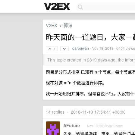
V2EX
算法
›
昨天面的一道题目，大家一
darouwan
·
Nov 18, 2018
· 6404 views
1
This topic created in 2819 days ago, the inf
题目是分布式排序 已知有 n 个节点，每个节点有
现在对这 m*n 个数据进行排序。
我一开始用归并排序，但考官说不行。大家有什
14 replies
•
2018-11-19 17:54:41 +08:00
AFuture
Nov 18, 2018 via iPhone
先来一波置换选择，再来一波最佳归并