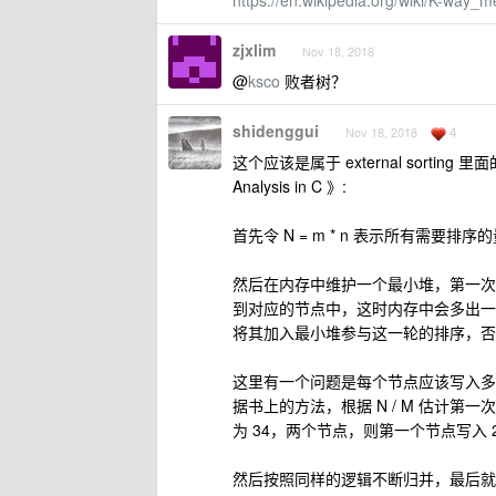
https://en.wikipedia.org/wiki/K-way_
zjxlim
Nov 18, 2018
@
ksco
败者树？
shidenggui
4
Nov 18, 2018
这个应该是属于 external sorting 里面的
Analysis in C 》:
首先令 N = m * n 表示所有需要
然后在内存中维护一个最小堆，第一次读 
到对应的节点中，这时内存中会多出一
将其加入最小堆参与这一轮的排序，否则将其
这里有一个问题是每个节点应该写入多
据书上的方法，根据 N / M 估计第一次
为 34，两个节点，则第一个节点写入 2
然后按照同样的逻辑不断归并，最后就