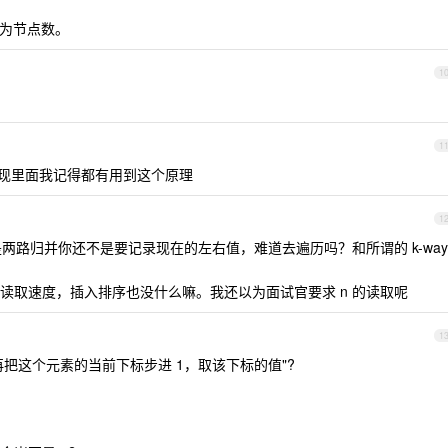
k 为节点数。
1
1
able 的实现里面我记得都有用到这个原理
1
是两路归并你还不是要记录现在的左右值，难道去遍历吗？和所谓的 k-way
读取速度，插入排序也没什么嘛。我还以为面试官要求 n 的读取呢
1
再把这个元素的当前下标步进 1，取该下标的值"?