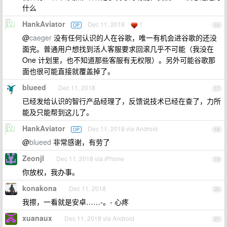
什么
HankAviator
Dec 11, 2018
1
OP
16
@
caeger
没有任何认识的人在谷歌，唯一有机会进谷歌的还没
面完。普通用户想找到活人客服要求回滚几乎不可能（我没在
One 计划里，也不知道那些客服有无权限）。另外可能谷歌那
面也很可能直接就覆盖掉了。
blueed
Dec 11, 2018
17
已经发给认识的智行产品经理了，反馈说技术已经在查了，力所
能及只能帮到这儿了。
HankAviator
Dec 11, 2018 via Android
OP
18
@
blueed
非常感谢，有劳了
Zeonjl
Dec 11, 2018 via iPhone
19
你放权，我办事。
konakona
Dec 11, 2018
20
我擦，一看就是安卓……-。- 心疼
xuanaux
Dec 11, 2018 via Android
21