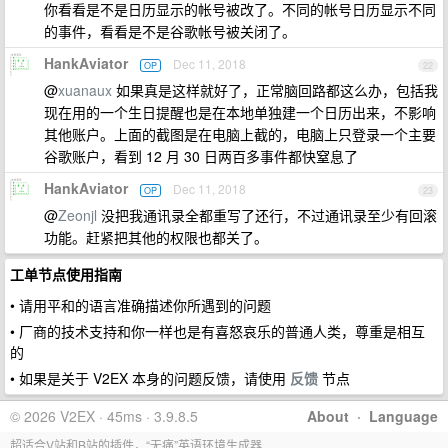
你看看是不是日历显示的帐号被改了。不同的帐号日历显示不同
的事件，看看是不是谷歌帐号被关闭了。
HankAviator
Dec 11, 2018
OP
22
@
xuanaux
如果真是这样就好了，正常脑回路都这么办，包括我
现在用的一个生日提醒也是在本地单独建一个日历出来，不影响
其他账户。上面的截图是在电脑上截的，电脑上只登录一个主要
谷歌账户，看到 12 月 30 日两百多事件都快窒息了
HankAviator
Dec 11, 2018
OP
23
@
Zeonjl
没把我通讯录全都重写了还行，不过通讯录至少有回滚
功能。赶紧把其他的权限也都关了。
工单节点使用指南
• 请用平和的语言准确描述你所遇到的问题
• 厂商的技术支持和你一样也是有喜怒哀乐的普通人类，尊重是相互
的
• 如果是关于 V2EX 本身的问题反馈，请使用
反馈
节点
© 2026 V2EX · 45ms · 3.9.8.5
About
·
Language
超适合V站和B站的插件，“无痛”英语环境生成器