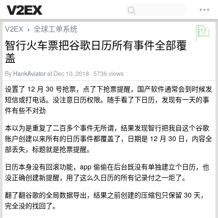
V2EX
全球工单系统
›
智行火车票把谷歌日历所有事件全部覆
盖
By
HankAviator
at Dec 10, 2018 · 5736 views
设置了 12 月 30 号抢票，点了下抢票提醒，国产软件通常会到时候发
短信或打电话。没注意日历权限。随手看了下日历，发现有一天的事
件有些不对劲
本以为是重复了二百多个事件无所谓，结果发现智行把我自这个谷歌
账户创建以来所有的日历事件都覆盖了，日期是 12 月 30 日，内容全
部丢失，标题就是抢票提醒。
日历本身没有回滚功能，app 偷偷在后台既没有单独建立个日历，也
没正确创建新提醒，用了这么久日历的所有记录付之一炬了。
翻了翻谷歌的全局数据导出，结果之前创建的压缩包只保留 30 天，
完全没的找回了。