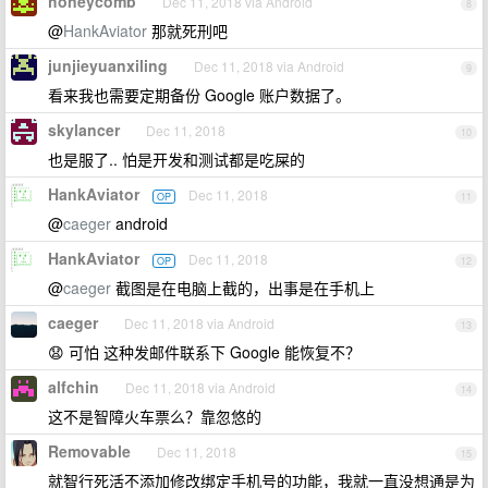
honeycomb
Dec 11, 2018 via Android
8
@
HankAviator
那就死刑吧
junjieyuanxiling
Dec 11, 2018 via Android
9
看来我也需要定期备份 Google 账户数据了。
skylancer
Dec 11, 2018
10
也是服了.. 怕是开发和测试都是吃屎的
HankAviator
Dec 11, 2018
OP
11
@
caeger
android
HankAviator
Dec 11, 2018
OP
12
@
caeger
截图是在电脑上截的，出事是在手机上
caeger
Dec 11, 2018 via Android
13
😧 可怕 这种发邮件联系下 Google 能恢复不？
alfchin
Dec 11, 2018 via Android
14
这不是智障火车票么？靠忽悠的
Removable
Dec 11, 2018
15
就智行死活不添加修改绑定手机号的功能，我就一直没想通是为