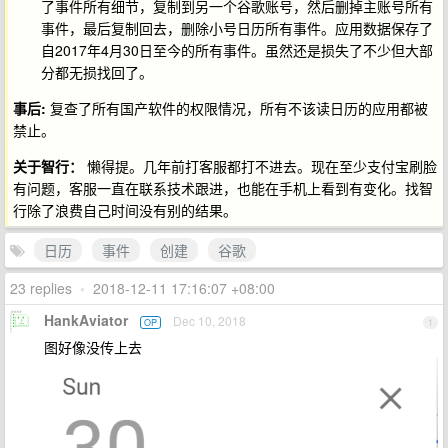
了事件所有细节，复制到另一个谷歌账号，然后删掉主账号所有
事件，最后复制回去，删除小号日历所有事件。应用数据保存了
自2017年4月30日至今的所有事件。虽然还是损失了不少但大部
分都无损找回了。
事后:
复查了所有国产软件的权限情况，所有不该读日历的应用都被
禁止。
关于智行：
懒得提。几年前打客服都打不进去。现在至少支付宝刷脸
有问题，客服一直在联系技术跟进，也能在手机上看到有变化。找智
行除了浪费自己时间没有别的结果。
日历
事件
创建
谷歌
23 replies
•
2018-12-11 17:16:07 +08:00
HankAviator
Dec 10, 2018
OP
1
图好像没传上去