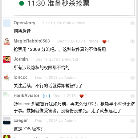
OpenJerry
Dec 10, 2018 via Android
2
期待后续
MagicRabbit0503
Dec 11, 2018 via iPhone
1
3
抢票用 12306 分流吧。。这种软件真的不值得用
Jormin
Dec 11, 2018 via Android
4
所有涉及隐私的权限都不给的
lonccc
Dec 11, 2018 via Android
5
关注后续，不行的话就得卸载智行了
HankAviator
Dec 11, 2018
2
OP
6
@
lonccc
卸载智行犹如死刑，再怎么恨罪犯，枪毙半小时也无济
于事。数据就像受害者，没备份没预兆，走了就永远走了
caeger
Dec 11, 2018 via Android
7
这是 iOS 版本？