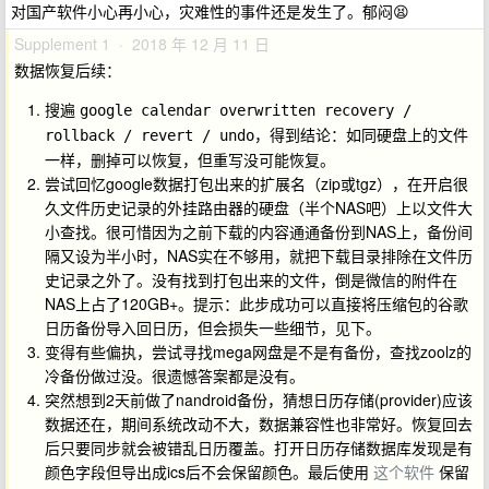
对国产软件小心再小心，灾难性的事件还是发生了。郁闷😫
Supplement 1 · 2018 年 12 月 11 日
数据恢复后续：
搜遍
google calendar overwritten recovery / 
，得到结论：如同硬盘上的文件
rollback / revert / undo
一样，删掉可以恢复，但重写没可能恢复。
尝试回忆google数据打包出来的扩展名（zip或tgz），在开启很
久文件历史记录的外挂路由器的硬盘（半个NAS吧）上以文件大
小查找。很可惜因为之前下载的内容通通备份到NAS上，备份间
隔又设为半小时，NAS实在不够用，就把下载目录排除在文件历
史记录之外了。没有找到打包出来的文件，倒是微信的附件在
NAS上占了120GB+。提示：此步成功可以直接将压缩包的谷歌
日历备份导入回日历，但会损失一些细节，见下。
变得有些偏执，尝试寻找mega网盘是不是有备份，查找zoolz的
冷备份做过没。很遗憾答案都是没有。
突然想到2天前做了nandroid备份，猜想日历存储(provider)应该
数据还在，期间系统改动不大，数据兼容性也非常好。恢复回去
后只要同步就会被错乱日历覆盖。打开日历存储数据库发现是有
颜色字段但导出成ics后不会保留颜色。最后使用
这个软件
保留