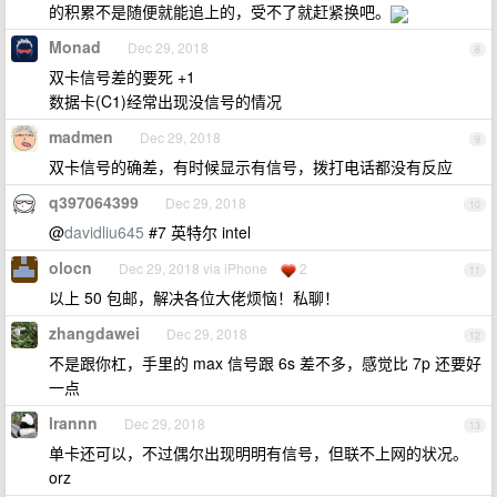
的积累不是随便就能追上的，受不了就赶紧换吧。
Monad
Dec 29, 2018
8
双卡信号差的要死 +1
数据卡(C1)经常出现没信号的情况
madmen
Dec 29, 2018
9
双卡信号的确差，有时候显示有信号，拨打电话都没有反应
q397064399
Dec 29, 2018
10
@
davidliu645
#7 英特尔 intel
olocn
Dec 29, 2018 via iPhone
2
11
以上 50 包邮，解决各位大佬烦恼！私聊！
zhangdawei
Dec 29, 2018
12
不是跟你杠，手里的 max 信号跟 6s 差不多，感觉比 7p 还要好
一点
lrannn
Dec 29, 2018
13
单卡还可以，不过偶尔出现明明有信号，但联不上网的状况。
orz