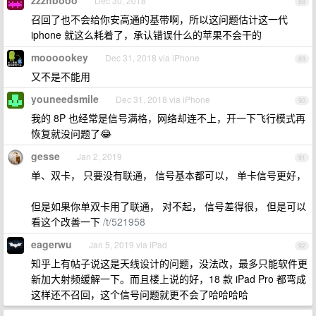
zzzhbooo
Dec 30, 2018
88
召回了也不会给你安高通的基带啊，所以这问题估计这一代
iphone 就这么耗着了，承认错误什么的苹果不会干的
moooookey
Dec 31, 2018 via iPhone
89
又不是不能用
youneedsmile
Dec 31, 2018 via iPhone
90
我的 8P 也经常是信号满格，网络却连不上，开一下飞行模式再
恢复就没问题了😂
gesse
Jan 2, 2019
91
单、双卡， 只要没有联通， 信号基本都可以， 单卡信号更好，
但是如果你单双卡用了联通， 对不起， 信号差得很， 但是可以
看这个改善一下
/t/521958
eagerwu
Jan 5, 2019 via iPad
92
知乎上有帖子说这是天线设计的问题，没法改，最多只能软件更
新加大射频缓解一下。而且楼上说的好，18 款 iPad Pro 都弯成
这样还不召回，这个信号问题就更不会了哈哈哈哈