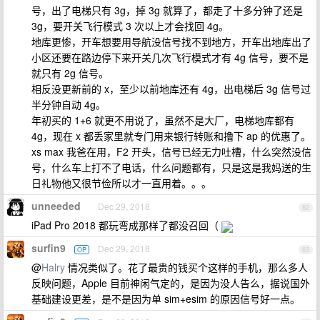
号，出了电梯只有 3g，掉 3g 就算了，都走了十多分钟了还是
3g，要开关飞行模式 3 次以上才会找回 4g。
地库更惨，开车想要用导航没信号找不到地方，开车出地库出了
小区还要在路边停下来开关几次飞行模式才有 4g 信号，要不是
就只有 2g 信号。
相反没更新前的 x，至少以前地库还有 4g，出电梯后 3g 信号过
半分钟自动 4g。
年初买的 1+6 就更不用说了，虽然不是大厂，电梯地库都有
4g，现在 x 都丢家里就专门用来银行转账和撸下 ap 的优惠了。
xs max 我爸在用，F2 开头，信号已经无力吐槽，什么突然没信
号，什么车上打不了电话，什么问题都有，只是这是我妈送的生
日礼物他又很节俭所以才一直用着。。。
unneeded
Dec 29, 2018
62
iPad Pro 2018 都玩弯成那样了都没召回（
surfin9
Dec 29, 2018
OP
63
@
Halry
情况类似了。花了最贵的钱买个这样的手机，那么多人
反映问题，Apple 目前神闲气定的，是因为没人告么，据说国外
基础建设更差，是不是因为单 sim+esim 的原因信号好一点。