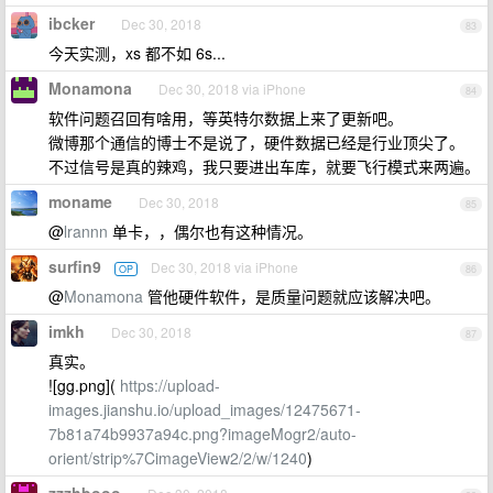
ibcker
Dec 30, 2018
83
今天实测，xs 都不如 6s...
Monamona
Dec 30, 2018 via iPhone
84
软件问题召回有啥用，等英特尔数据上来了更新吧。
微博那个通信的博士不是说了，硬件数据已经是行业顶尖了。
不过信号是真的辣鸡，我只要进出车库，就要飞行模式来两遍。
moname
Dec 30, 2018
85
@
lrannn
单卡，，偶尔也有这种情况。
surfin9
Dec 30, 2018 via iPhone
OP
86
@
Monamona
管他硬件软件，是质量问题就应该解决吧。
imkh
Dec 30, 2018
87
真实。
![gg.png](
https://upload-
images.jianshu.io/upload_images/12475671-
7b81a74b9937a94c.png?imageMogr2/auto-
orient/strip%7CimageView2/2/w/1240
)