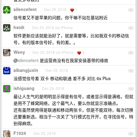
silencefent
Dec 29, 2018
1
20
信号差又不是苹果的问题，你干嘛不站在基站附近
hstdt
Dec 29, 2018 via iPhone
21
软件更新应该就能治好了，就是需要等，比如我双卡的移动信
号，有的版本信号好，有的差。。
Weny
Dec 29, 2018 via iPhone
4
22
@
silencefent
是运营商没有在我家安装基带的缘故
aibangjuxin
Dec 29, 2018
23
没感觉信号差 双卡 移动和联通 差不多 对比 6s Plus
ishiguang
Dec 29, 2018
24
最让人生气的是明明显示得是有信号，或者显示得是满格，但就
是用不了蜂窝网络，这个最气人，要么你就显示准确点。
还有虽然使用得是联通和移动两张卡，但是不能双待，每次切换
还要重新选，相当于一次关了飞行模式在开开，在寻找信号，特
别得麻烦。
F1024
Dec 29, 2018
25