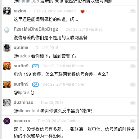
@
martint028
最新的 beta 依然还没有解决信号问题
razios
Dec 29, 2018 via Android
1
76
这里还是能闻到果粉的味道，闪...
F281M6Dh8DXpD1g2
Dec 29, 2018 via iPad
77
说信号差的你们是不是用的互联网套餐
uptime
Dec 29, 2018
78
@
razios
看你楼下，怪到套餐了。
surfin9
Dec 29, 2018 via iPhone
OP
79
电信 199 套餐，怎么互联网套餐信号会差一点么？
surfin9
Dec 29, 2018 via iPhone
OP
80
@
liprais
👆
duzhihao
Dec 30, 2018
81
@
silencefent
老哥你这么反串黑真的好吗
maxoxo
Dec 30, 2018 via Android
82
双卡，没觉得信号有多差，一张联通一张电信，信号差的时候身
边的小米和华为一样没网。