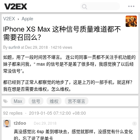
V2EX
Apple
›
iPhone XS Max 这种信号质量难道都不
需要召回么？
By
surfin9
at Dec 29, 2018 · 14216 views
如题，用了一段时间苦不堪言。 连公司同事一贯都不关注手机功能的
妹子都来问我，“ max 的信号是不是差了很多呀，我感觉换了以后经
常没信号”。
都已经到了正常人都察觉的地步了，这是上万的一部手机，就这样？
我在想是否需要去维权，怎么维权。
Max
信号
维权
苦不堪言
92 replies
•
2019-01-05 07:12:00 +08:00
t2doo
Dec 29, 2018
1
真没感觉比 6sp 差到哪块去，感觉就那样，没感觉有什么变化
的，忘了说了是单卡