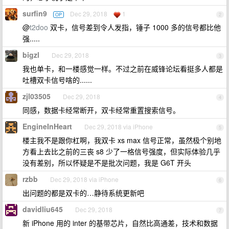
surfin9
Dec 29, 2018
1
OP
2
@
t2doo
双卡，信号差到令人发指，锤子 1000 多的信号都比他
强.....
bigzl
Dec 29, 2018
3
我也单卡，和一楼感觉一样。不过之前在威锋论坛看挺多人都是
吐槽双卡信号啥的......
zjl03505
Dec 29, 2018
4
同感，数据卡经常断开，双卡经常重置搜索信号。
EngineInHeart
Dec 29, 2018 via iPhone
5
楼主我不是跟你杠啊，我双卡 xs max 信号正常，虽然极个别地
方看上去比之前的三丧 s8 少了一格信号强度，但实际体验几乎
没有差别，所以怀疑是不是批次问题，我是 G6T 开头
rzbb
Dec 29, 2018 via iPhone
6
出问题的都是双卡的…静待系统更新吧
davidliu645
Dec 29, 2018
7
新 iPhone 用的 inter 的基带芯片，自然比高通差，技术和数据