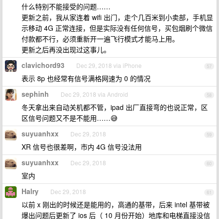
什么特别不能接受的问题……
更新之前，我从家连着 wifi 出门，走个几百米到小卖部，手机显
示移动 4G 正常连接，但是实际没有任何信号，买包烟刷个微信
付款都不行，必须重新开一遍飞行模式才能马上用。
更新之后再没出现过这事儿。
clavichord93
Dec 29, 2018 via iPhone
57
表示 8p 也经常有信号满格网速为 0 的情况
sephinh
Dec 29, 2018 via Android
58
冬天拿出来自动关机都不管，ipad 出厂直接弯的也说正常，区
区信号问题又不是不能用……😅
suyuanhxx
Dec 29, 2018
59
XR 信号也很差啊，市内 4G 信号没法用
suyuanhxx
Dec 29, 2018
60
室内
Halry
Dec 29, 2018
61
以前 x 刚出的时候还是能用的，高通的基带，后来 intel 基带被
爆出问题后更新了 ios 后（ 10 月份开始）地库和电梯直接没信