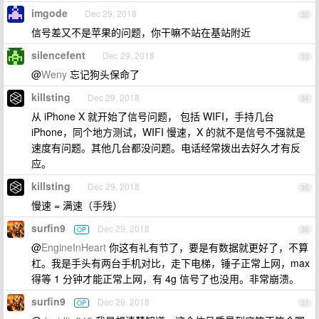
imgode
Dec 29, 2018
32
信号差又不是苹果的问题，你干嘛不站在基站附近
silencefent
Dec 29, 2018
33
@
Weny
忘记狗头保命了
killsting
Dec 29, 2018
34
从 iPhone X 就开始了信号问题， 包括 WIFI，手持几台
iPhone，同个地方测试，WIFI 慢速，X 的就不是信号不强就是
速度有问题。其他几台都没问题。电话经常拨出去好久才有反
应。
killsting
Dec 29, 2018
35
慢速 = 满速（手残）
surfin9
Dec 29, 2018
OP
36
@
EngineInHeart
你这有礼有节了，要是有数据就更好了，不算
杠。我是手头有两台手机对比，走下电梯，锤子正常上网，max
得等 1 分钟才能正常上网，有 4g 信号了也没用。非常崩溃。
surfin9
Dec 29, 2018
OP
37