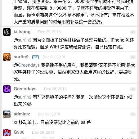
iPhone，我也没买。本来花 5，6000 买个手机就不符合我的消
费观，现在都买到 8，9000 了，早就不在我的接受范围内了。
而且，你也别嘲笑这个“又不是不能用”，基本所有厂商在推脱不
太严重的质量问题的时候用的都是这一套说辞。
killsting
Dec 29, 2018
43
@
surfin9
因为全面板了好像排线做了处理导致的。iPhone X 还
算比较轻微，但是 WIFI 速度我经常测速，自己比较在意。
surfin9
Dec 29, 2018
OP
44
@
Greendays
我是锤子手机用户，我很清楚“又不是不能用”是大
家嘲笑锤子的说法😂，显然别家没人敢用这样的说辞，要被喷
死。
Greendays
Dec 29, 2018
45
@
surfin9
啊？这是锤子的梗吗？我第一次听说这个还是戴尔搞
出来的😂
admirez
Dec 29, 2018
46
xr 移动单卡，目前没感觉比之前的 6s 差
G900
Dec 29, 2018
47