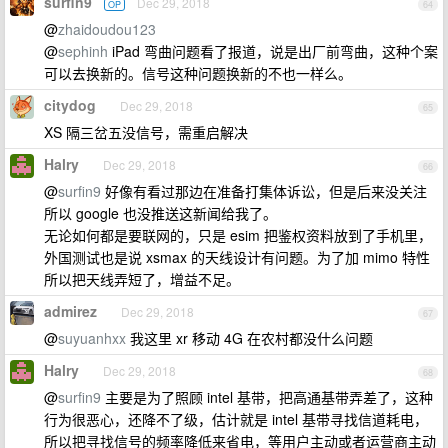
surfin9
Dec 29, 2018
OP
64
@
zhaidoudou123
@
sephinh
iPad 弯曲问题看了报道，说是出厂前弯曲，这种个案
可以去换新的。信号这种问题换新的不也一样么。
citydog
Dec 29, 2018
65
XS 隔三岔五没信号，需重启解决
Halry
Dec 29, 2018
66
@
surfin9
好像有看过那边在准备打集体诉讼，但是后来没关注
所以 google 也没推送这新闻给我了。
无论如何都是要联网的，只是 esim 把鉴权资料放到了手机里，
外国测试也是说 xsmax 的天线设计有问题。为了加 mimo 特性
所以把天线弄短了，增益不足。
admirez
Dec 29, 2018
67
@
suyuanhxx
我这里 xr 移动 4G 在农村都没什么问题
Halry
Dec 29, 2018
68
@
surfin9
主要是为了照顾 intel 基带，把高通基带弄差了，这种
行为很恶心，还降不了级，估计就是 intel 基带寻找信道耗电，
所以把寻找信号的频率降低来省电，等用户主动或者运营商主动