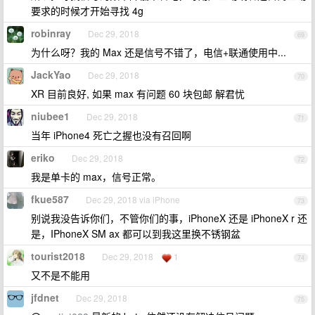
要求的时候才开始寻找 4g
robinray
Dec 29, 2018
69
为什么呀？我的 Max 还是信号不错了，电信+联通使用中...
JackYao
Dec 29, 2018
70
XR 目前良好, 如果 max 有问题 60 块包邮 解君忧
niubee1
Dec 29, 2018
71
当年 iPhone4 死亡之握也没有召回啊
eriko
Dec 29, 2018
72
我是单卡的 max，信号正常。
fkue587
Dec 29, 2018 via iPhone
73
别说我没告诉你们，不管你们的事，iPhoneX 还是 iPhoneX r 还
是，IPhoneX SM ax 都可以到我这里换不锈钢盆
tourist2018
Dec 29, 2018
1
74
又不是不能用
jfdnet
Dec 29, 2018
75