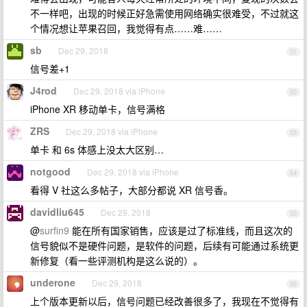
不一样吧，出现的时候正好急需使用网络确实很难受，不过就这
个情况想让苹果召回，我觉得有点……难……
sb
Dec 29, 2018
51
信号差+1
J4rod
Dec 29, 2018 via iPhone
52
iPhone XR 移动单卡，信号满格
ZRS
Dec 29, 2018 via iPhone
53
单卡 和 6s 体感上没太大区别…
notgood
Dec 29, 2018 via iPhone
54
看得 V 社这么多帖子，大部分都说 XR 信号香。
davidliu645
Dec 29, 2018
55
@
surfin9
能在所有国家销售，应该是过了标准线，而且这次的
信号貌似不是硬件问题，是软件的问题，后续有可能通过系统更
新修复（看一些评测机构是这么说的）。
underone
Dec 29, 2018
56
上个版本更新以后，信号问题已经改善很多了，我现在不觉得有