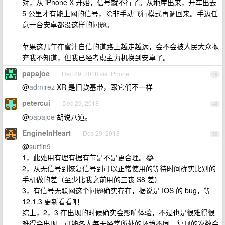
对，从 iPhone X 开始，信号就不行了。从地库出来，开车出去
5 公里才有能上网的信号，除非手动飞行模式再调回来。手边任
意一台安卓都没这样的问题。
苹果这几年在蜜汁自信的道路上越走越远，会不会被人民大众抛
弃我不知道，但我已经考虑主力机换到安卓了。
papajoe
Dec 29, 2018 via iPhone
48
@
admirez
XR 是旧款基带，跟它们不一样
petercui
Dec 29, 2018
49
@
papajoe
胡说八道。
EngineInHeart
Dec 29, 2018
50
@
surfin9
1，此处用有理有据有节是不是更合理。😂
2，从无信号到恢复信号到可以正常使用的等待时间确实比别的
手机做的差（至少比我之前用的三丧 S8 差）
3，有信号无联网这个问题确实存在，据说是 IOS 的 bug，等
12.1.3 更新看看吧
综上，2，3 在出现的时候确实会影响体验，不过也是很难得很
难得会出现，可能各人每天经常所处的环境不同，复现的次数会