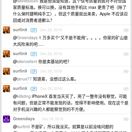
@
davidliu645
我是想清楚知道，这个信号质量到底符不符合国
家质量标准。换可以换，没有其他手机比 max 更贵了吧（除了
什么保时捷啊纯手工），但这个质量就出来卖，Apple 不应该召
回或对消费者道歉么？
surfin9
Dec 29, 2018
OP
38
@
Greendays
1 万多买个“又不是不能用”。。。。你家的矿山是
大风吹来的吧.....
surfin9
Dec 29, 2018
OP
39
@
silencefent
你是卖基站的吧？
surfin9
Dec 29, 2018
OP
40
@
janus77
知道差，没想过这么差。
surfin9
Dec 29, 2018
OP
41
@
killsting
iPhoneX 首发当天买了，用了一整年没有察觉，可能
有问题，但是正常不能发现的话，觉得不影响使用。现在这个是
对手机没兴趣的人都能察觉到的不方便。
Greendays
Dec 29, 2018
42
@
surfin9
不是矿，所以我没买。就算是以前没啥问题的