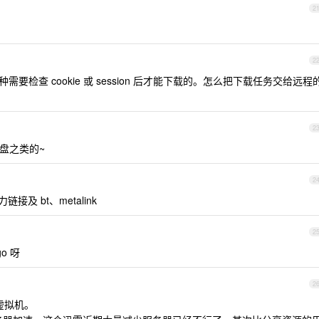
2
2
要检查 cookie 或 session 后才能下载的。怎么把下载任务交给远程
2
盘之类的~
2
/磁力链接及 bt、metalink
2
go 呀
2
怕虚拟机。