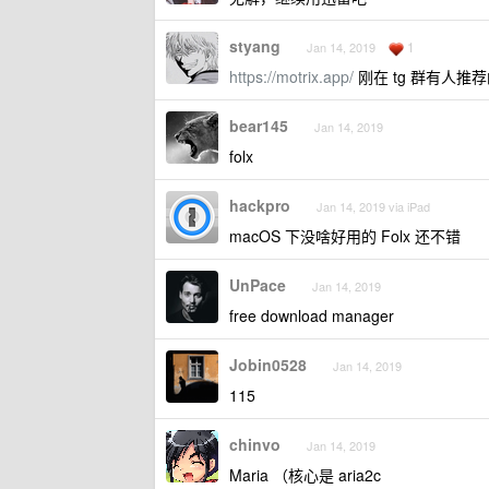
styang
1
Jan 14, 2019
https://motrix.app/
刚在 tg 群有人推
bear145
Jan 14, 2019
folx
hackpro
Jan 14, 2019 via iPad
macOS 下没啥好用的 Folx 还不错
UnPace
Jan 14, 2019
free download manager
Jobin0528
Jan 14, 2019
115
chinvo
Jan 14, 2019
Maria （核心是 aria2c