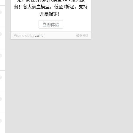
务！各大满血模型，低至1折起，支持
3
开票报销！
立即体验
4
Promoted by
zwhui
PRO
5
6
7
8