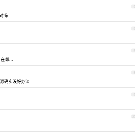
1
不对吗
1
1
出在哪…
1
源确实没好办法
1
2