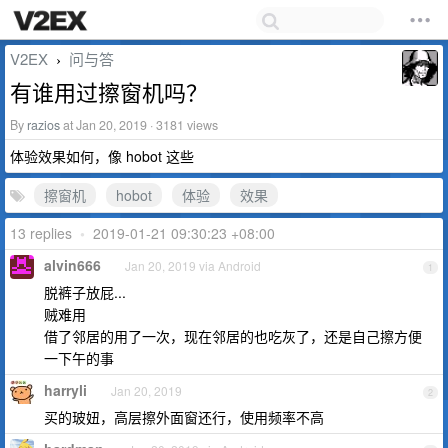
V2EX
问与答
›
有谁用过擦窗机吗？
By
razios
at Jan 20, 2019 · 3181 views
体验效果如何，像 hobot 这些
擦窗机
hobot
体验
效果
13 replies
•
2019-01-21 09:30:23 +08:00
alvin666
Jan 20, 2019 via Android
1
脱裤子放屁...
贼难用
借了邻居的用了一次，现在邻居的也吃灰了，还是自己擦方便
一下午的事
harryli
Jan 20, 2019
2
买的玻妞，高层擦外面窗还行，使用频率不高