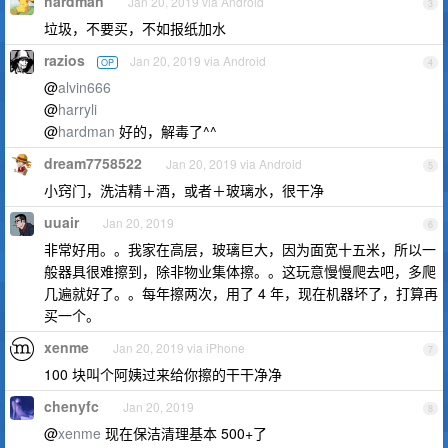
hardman
Jan 20, 2019 via Android
3
垃圾，不要买，不如报纸加水
razios
Jan 20, 2019 via Android
OP
4
@
alvin666
@
harryli
@
hardman
好的，解毒了^^
dream7758522
Jan 20, 2019 via Android
5
小窍门，洗洁精＋酒，或者＋玻璃水，很干净
uuair
Jan 20, 2019
6
非常好用。。我家在高层，玻璃巨大，因为面宽十五米，所以一
般器具很难擦到，除非物业集体擦。。这玩意慢慢爬去吧，多爬
几遍就好了。。每年擦两次，用了 4 年，现在机器坏了，打算再
买一个。
xenme
Jan 20, 2019 via iPhone
7
100 块叫个阿姨过来给你擦的干干净净
chenyfc
Jan 20, 2019
8
@
xenme
现在保洁清理基本 500+了