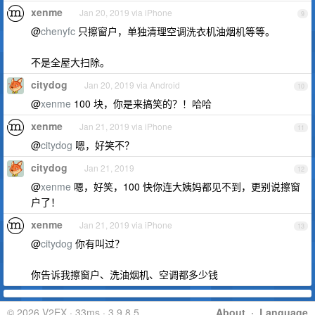
xenme
Jan 20, 2019 via iPhone
9
@
chenyfc
只擦窗户，单独清理空调洗衣机油烟机等等。
不是全屋大扫除。
citydog
Jan 20, 2019 via Android
10
@
xenme
100 块，你是来搞笑的？！哈哈
xenme
Jan 21, 2019 via iPhone
11
@
citydog
嗯，好笑不？
citydog
Jan 21, 2019
12
@
xenme
嗯，好笑，100 快你连大姨妈都见不到，更别说擦窗
户了！
xenme
Jan 21, 2019 via iPhone
13
@
citydog
你有叫过？
你告诉我擦窗户、洗油烟机、空调都多少钱
© 2026 V2EX · 33ms · 3.9.8.5
About
·
Language