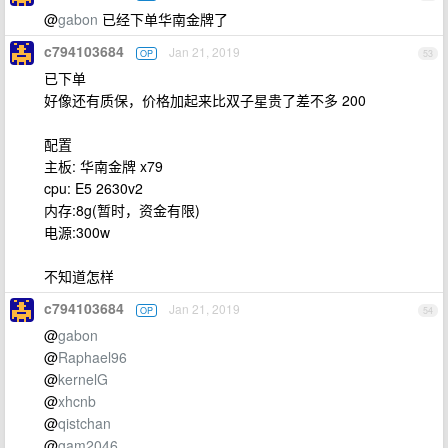
@
gabon
已经下单华南金牌了
c794103684
Jan 21, 2019
OP
53
已下单
好像还有质保，价格加起来比双子星贵了差不多 200
配置
主板: 华南金牌 x79
cpu: E5 2630v2
内存:8g(暂时，资金有限)
电源:300w
不知道怎样
c794103684
Jan 21, 2019
OP
54
@
gabon
@
Raphael96
@
kernelG
@
xhcnb
@
qistchan
@
gam2046