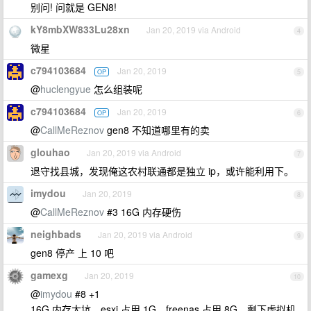
别问! 问就是 GEN8!
kY8mbXW833Lu28xn
Jan 20, 2019 via Android
4
微星
c794103684
Jan 20, 2019
OP
5
@
huclengyue
怎么组装呢
c794103684
Jan 20, 2019
OP
6
@
CallMeReznov
gen8 不知道哪里有的卖
glouhao
Jan 20, 2019 via Android
7
退守找县城，发现俺这农村联通都是独立 ip，或许能利用下。
imydou
Jan 20, 2019
8
@
CallMeReznov
#3 16G 内存硬伤
neighbads
Jan 20, 2019 via Android
9
gen8 停产 上 10 吧
gamexg
Jan 20, 2019
10
@
imydou
#8 +1
16G 内存大坑，esxi 占用 1G，freenas 占用 8G，剩下虚拟机