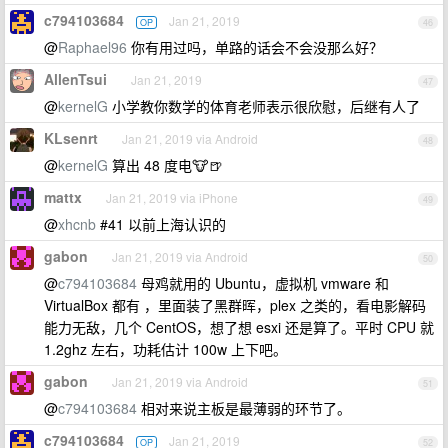
c794103684
Jan 21, 2019
OP
46
@
Raphael96
你有用过吗，单路的话会不会没那么好？
AllenTsui
Jan 21, 2019
47
@
kernelG
小学教你数学的体育老师表示很欣慰，后继有人了
KLsenrt
Jan 21, 2019 via Android
48
@
kernelG
算出 48 度电🐮🍺
mattx
Jan 21, 2019 via iPhone
49
@
xhcnb
#41 以前上海认识的
gabon
Jan 21, 2019 via Android
50
@
c794103684
母鸡就用的 Ubuntu，虚拟机 vmware 和
VirtualBox 都有 ，里面装了黑群晖，plex 之类的，看电影解码
能力无敌，几个 CentOS，想了想 esxi 还是算了。平时 CPU 就
1.2ghz 左右，功耗估计 100w 上下吧。
gabon
Jan 21, 2019 via Android
51
@
c794103684
相对来说主板是最薄弱的环节了。
c794103684
Jan 21, 2019
OP
52