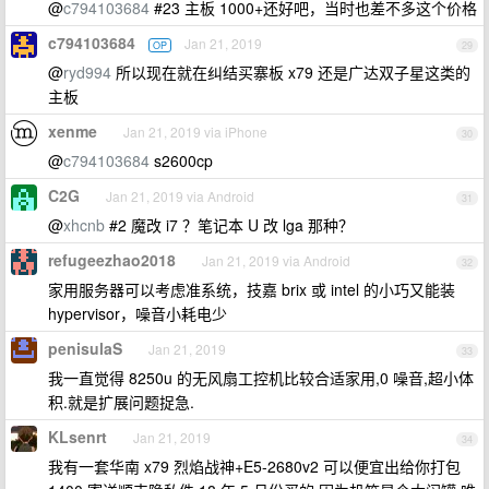
@
c794103684
#23 主板 1000+还好吧，当时也差不多这个价格
c794103684
Jan 21, 2019
OP
29
@
ryd994
所以现在就在纠结买寨板 x79 还是广达双子星这类的
主板
xenme
Jan 21, 2019 via iPhone
30
@
c794103684
s2600cp
C2G
Jan 21, 2019 via Android
31
@
xhcnb
#2 魔改 i7 ？笔记本 U 改 lga 那种？
refugeezhao2018
Jan 21, 2019 via Android
32
家用服务器可以考虑准系统，技嘉 brix 或 intel 的小巧又能装
hypervisor，噪音小耗电少
penisulaS
Jan 21, 2019
33
我一直觉得 8250u 的无风扇工控机比较合适家用,0 噪音,超小体
积.就是扩展问题捉急.
KLsenrt
Jan 21, 2019
34
我有一套华南 x79 烈焰战神+E5-2680v2 可以便宜出给你打包