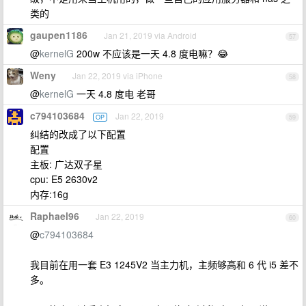
类的
gaupen1186
Jan 21, 2019 via Android
57
@
kernelG
200w 不应该是一天 4.8 度电嘛？😂
Weny
Jan 22, 2019 via iPhone
58
@
kernelG
一天 4.8 度电 老哥
c794103684
Jan 22, 2019
OP
59
纠结的改成了以下配置
配置
主板: 广达双子星
cpu: E5 2630v2
内存:16g
Raphael96
Jan 22, 2019
60
@
c794103684
我目前在用一套 E3 1245V2 当主力机，主频够高和 6 代 i5 差不
多。