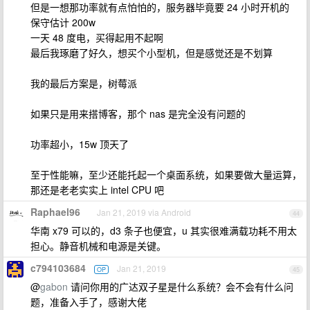
但是一想那功率就有点怕怕的，服务器毕竟要 24 小时开机的
保守估计 200w
一天 48 度电，买得起用不起啊
最后我琢磨了好久，想买个小型机，但是感觉还是不划算
我的最后方案是，树莓派
如果只是用来搭博客，那个 nas 是完全没有问题的
功率超小，15w 顶天了
至于性能嘛，至少还能托起一个桌面系统，如果要做大量运算，
那还是老老实实上 intel CPU 吧
Raphael96
Jan 21, 2019 via Android
44
华南 x79 可以的，d3 条子也便宜，u 其实很难满载功耗不用太
担心。静音机械和电源是关键。
c794103684
Jan 21, 2019
OP
45
@
gabon
请问你用的广达双子星是什么系统？会不会有什么问
题，准备入手了，感谢大佬