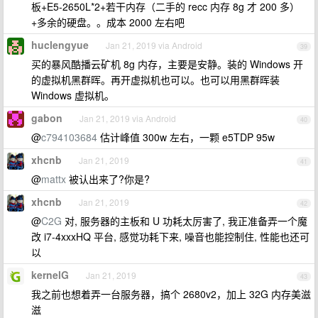
板+E5-2650L*2+若干内存（二手的 recc 内存 8g 才 200 多）
+多余的硬盘。。成本 2000 左右吧
huclengyue
Jan 21, 2019 via Android
39
买的暴风酷播云矿机 8g 内存，主要是安静。装的 Windows 开
的虚拟机黑群晖。再开虚拟机也可以。也可以用黑群晖装
Windows 虚拟机。
gabon
Jan 21, 2019 via Android
40
@
c794103684
估计峰值 300w 左右，一颗 e5TDP 95w
xhcnb
Jan 21, 2019
41
@
mattx
被认出来了?你是?
xhcnb
Jan 21, 2019
42
@
C2G
对, 服务器的主板和 U 功耗太厉害了, 我正准备弄一个魔
改 i7-4xxxHQ 平台, 感觉功耗下来, 噪音也能控制住, 性能也还可
以
kernelG
Jan 21, 2019
43
我之前也想着弄一台服务器，搞个 2680v2，加上 32G 内存美滋
滋