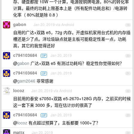
存、硬盘都按 10W 一个计算，电源按铜牌电源，80%的转化率
计算。最终的功耗上限基本上是（所有配件功耗总和）/电源转
化率（ 80%就是除 0.8 ）
gabon
Jan 20, 2019 via Android
19
自用的广达+双路 e5，72g 内存。开虚拟机家用台式机的内存插
槽还是少了点。洋垃圾缺点就是主板可能稳定性差一点，功耗
高，其它的我觉得还好
c794103684
Jan 20, 2019
OP
20
@
gabon
广达+双路 e5 有测过功耗吗？稳定性你觉得如何？
c794103684
Jan 20, 2019
OP
21
@
gam2046
非常感谢
locoz
Jan 20, 2019 via Android
22
目前用的泰安 s7050+双路 e5-2670+128G 内存，之前买的时候
这一套下来 3000 多，现在估计炒的很高了
c794103684
Jan 20, 2019
OP
23
@
locoz
有点超过预算了，主板都要 1000+了？
mattx
Jan 20, 2019
24