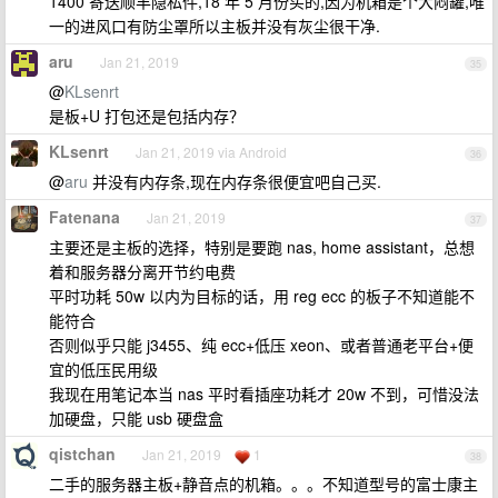
1400 寄送顺丰隐私件,18 年 5 月份买的,因为机箱是个大闷罐,唯
一的进风口有防尘罩所以主板并没有灰尘很干净.
aru
Jan 21, 2019
35
@
KLsenrt
是板+U 打包还是包括内存？
KLsenrt
Jan 21, 2019 via Android
36
@
aru
并没有内存条,现在内存条很便宜吧自己买.
Fatenana
Jan 21, 2019
37
主要还是主板的选择，特别是要跑 nas, home assistant，总想
着和服务器分离开节约电费
平时功耗 50w 以内为目标的话，用 reg ecc 的板子不知道能不
能符合
否则似乎只能 j3455、纯 ecc+低压 xeon、或者普通老平台+便
宜的低压民用级
我现在用笔记本当 nas 平时看插座功耗才 20w 不到，可惜没法
加硬盘，只能 usb 硬盘盒
qistchan
Jan 21, 2019
1
38
二手的服务器主板+静音点的机箱。。。不知道型号的富士康主