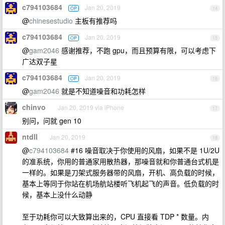
c794103684
Jan 20, 2019
OP
14
@
chinesestudio
主板有推荐吗
c794103684
Jan 20, 2019
OP
15
@
gam2046
感谢推荐，不跑 gpu，而且预算有限，可以考虑下
广达双子星
c794103684
Jan 20, 2019
OP
16
@
gam2046
就是不知道噪音和功耗怎样
chinvo
Jan 20, 2019 via iPhone
17
别问，问就 gen 10
ntdll
Jan 20, 2019
18
@
c794103684
#16 噪音取决于你使用的风扇，如果不是 1U/2U
的准系统，你用的普通家用散热器，那噪音就和你普通台式机是
一样的。如果是刀架式服务器带的风扇，开机、高负载的时候，
基本上等同于你站在机场航站楼听飞机起飞的声音。低负载的时
候，基本上没什么动静
至于功耗你可以大致算出来的，CPU 直接看 TDP * 数量。内