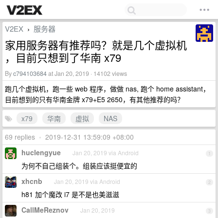
V2EX
服务器
›
家用服务器有推荐吗？就是几个虚拟机
，目前只想到了华南 x79
By
c794103684
at Jan 20, 2019 · 14102 views
跑几个虚拟机，跑一些 web 程序，做做 nas, 跑个 home assistant，
目前想到的只有华南金牌 x79+E5 2650，有其他推荐的吗？
x79
华南
虚拟
NAS
69 replies
•
2019-12-31 13:59:09 +08:00
huclengyue
Jan 20, 2019 via Android
1
为何不自己组装个。组装应该挺便宜的
xhcnb
Jan 20, 2019 via Android
2
h81 加个魔改 i7 是不是也美滋滋
CallMeReznov
Jan 20, 2019
3