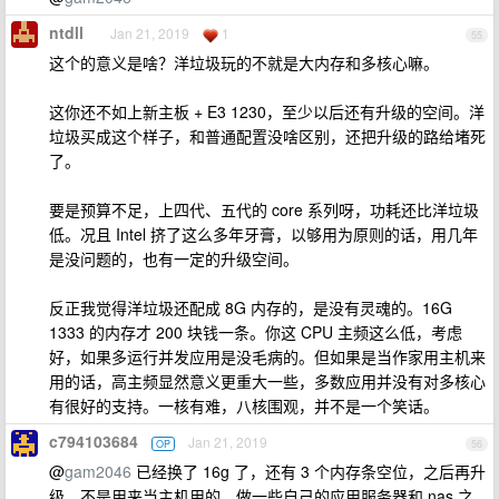
ntdll
Jan 21, 2019
1
55
这个的意义是啥？洋垃圾玩的不就是大内存和多核心嘛。
这你还不如上新主板 + E3 1230，至少以后还有升级的空间。洋
垃圾买成这个样子，和普通配置没啥区别，还把升级的路给堵死
了。
要是预算不足，上四代、五代的 core 系列呀，功耗还比洋垃圾
低。况且 Intel 挤了这么多年牙膏，以够用为原则的话，用几年
是没问题的，也有一定的升级空间。
反正我觉得洋垃圾还配成 8G 内存的，是没有灵魂的。16G
1333 的内存才 200 块钱一条。你这 CPU 主频这么低，考虑
好，如果多运行并发应用是没毛病的。但如果是当作家用主机来
用的话，高主频显然意义更重大一些，多数应用并没有对多核心
有很好的支持。一核有难，八核围观，并不是一个笑话。
c794103684
Jan 21, 2019
OP
56
@
gam2046
已经换了 16g 了，还有 3 个内存条空位，之后再升
级，不是用来当主机用的，做一些自己的应用服务器和 nas 之