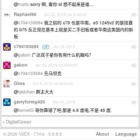
@
mattx
sorry 啊, 看你 id 想不起来是谁...
Raphael96
Jan 22, 2019 via Android
65
@
c794103684
我之前的 x79 也是华南，e3 1245v2 的是技嘉
的 b75 反正现在基本上就是买二手旧板或者华南这类国内的新
板
c794103684
Jan 24, 2019
OP
66
@
gabon
广达双子星你有用什么机箱吗？
gabon
Jan 24, 2019 via Android
67
@
c794103684
先马坦克
Gitss
Jun 8, 2019 via Android
68
@
qistchan
群主大大
garryforreg420
Dec 31, 2019
69
@
kernelG
哥你算错了吧,那是 4.8 度电,不是 48 度.
DigitalOcean
›
© 2026 V2EX · 77ms · 3.9.8.5
About
·
Language