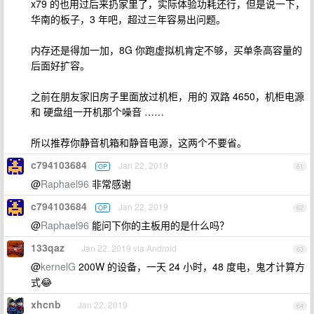
x79 的也用过后来扔家里了，实际体验功耗还行，但是说一下，
华南的板子，3 年吧，超过三年容易出问题。
内存还是得加一加，8G 你跑虚拟机肯定不够，买单条高容量的
后面好扩容。
之前在朋友家旧房子里面放过机柜，用的 双路 4650，机柜电源
和 硬盘组一开机那个噪音 ……
所以推荐你静音机箱和静音电源，这两个不要省。
c794103684
Jan 22, 2019
OP
61
@
Raphael96
非常感谢
c794103684
Jan 22, 2019
OP
62
@
Raphael96
能问下你的主板用的是什么吗？
133qaz
Jan 22, 2019 via Android
63
@
kernelG
200W 的设备，一天 24 小时，48 度电，鬼才计算方
式😂
xhcnb
Jan 22, 2019
64