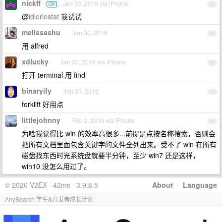
nickff
Jan 30, 2019 via iPhone
OP
10
@
idlerlestat
我试试
melissashu
Jan 30, 2019
11
用 alfred
xdlucky
Jan 30, 2019 via iPhone
12
打开 terminal 用 find
binaryify
Jan 31, 2019
13
forklift 好用点
littlejohnny
Feb 2, 2019 via iPhone
14
为啥我觉得比 win 的效率高很多...前提是点按名称搜索，否则会
把所有文档里面包含关键字的文件全列出来。受不了 win 在所有
磁盘找东西时光系统盘就要半分钟，至少 win7 还是这样，
win10 没怎么用过了。
© 2026 V2EX · 42ms · 3.9.8.5
About
·
Language
AnySearch 学生&开发者成长计划