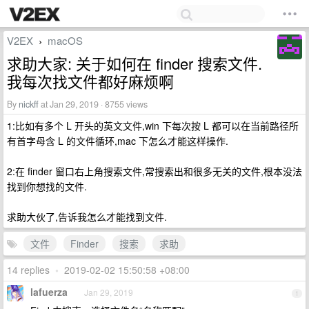
V2EX
macOS
›
求助大家: 关于如何在 finder 搜索文件.
我每次找文件都好麻烦啊
By
nickff
at Jan 29, 2019 · 8755 views
1:比如有多个 L 开头的英文文件,win 下每次按 L 都可以在当前路径所
有首字母含 L 的文件循环,mac 下怎么才能这样操作.
2:在 finder 窗口右上角搜索文件,常搜索出和很多无关的文件,根本没法
找到你想找的文件.
求助大伙了,告诉我怎么才能找到文件.
文件
Finder
搜索
求助
14 replies
•
2019-02-02 15:50:58 +08:00
lafuerza
Jan 29, 2019
1