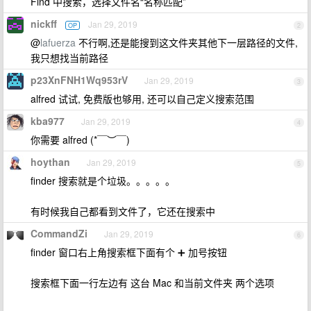
Find 中搜索，选择文件名“名称匹配”
nickff
Jan 29, 2019
OP
2
@
lafuerza
不行啊,还是能搜到这文件夹其他下一层路径的文件,
我只想找当前路径
p23XnFNH1Wq953rV
Jan 29, 2019
3
alfred 试试, 免费版也够用, 还可以自己定义搜索范围
kba977
Jan 29, 2019
4
你需要 alfred (*￣︶￣)
hoythan
Jan 29, 2019
5
finder 搜索就是个垃圾。。。。。
有时候我自己都看到文件了，它还在搜索中
CommandZi
Jan 29, 2019
6
finder 窗口右上角搜索框下面有个 ➕ 加号按钮
搜索框下面一行左边有 这台 Mac 和当前文件夹 两个选项