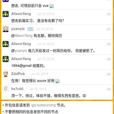
想去, 可惜目前只会 vue
AlisonYang
Jul 12, 2019
50
想去前端实习， 是没有名额了吗？
yuanyiz
Jul 15, 2019
OP
51
@
AlisonYang
有名额，期待简历
AlisonYang
Jul 15, 2019
52
@
yuanyiz
我几天前发过一封简历给你， 但是被拒了。
AlisonYang
Jul 15, 2019
53
1894@gmail 结尾的。
ZddPub
Jul 15, 2019
54
在用！我觉得比 axure 好用
0x7c00
Jul 15, 2019
55
顶一下，待过，体验不错，做得东西有意思。😝
• 外包信息请发到
/go/outsourcing
节点。
• 不要把相同的信息发到不同的节点