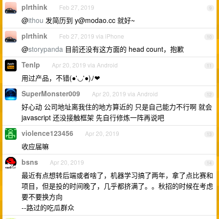
plrthink
Feb 27, 2019
9
@
ithou
发简历到
y@modao.cc
就好~
plrthink
Feb 27, 2019 via iPhone
10
@
storypanda
目前还没有这方面的 head count，抱歉
Tenlp
Apr 20, 2019 via Android
11
用过产品，不错(●'◡'●)ﾉ❤
SuperMonster009
Apr 20, 2019 via Android
12
好心动 公司地址离我住的地方算近的 只是自己能力不行啊 就会
javascript 还没接触框架 先自行修炼一阵再说吧
violence123456
Apr 20, 2019
13
收应届嘛
bsns
Apr 20, 2019
14
最近有点想转后端或者啥了，机器学习搞了两年，拿了点比赛和
项目，但是投的时间晚了，几乎都挤满了。。秋招的时候在考虑
要不要换方向
--路过的吃瓜群众