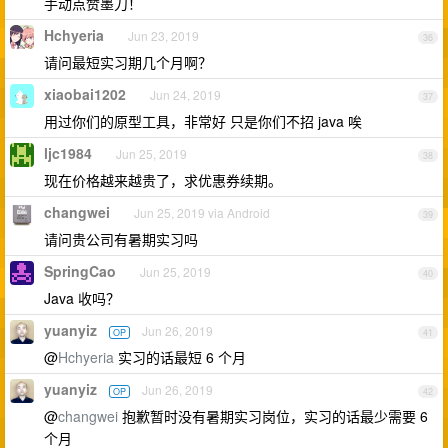
手动点赞墨刀！
Hchyeria
Jun 23, 2019
36
请问最短实习期几个月啊？
xiaobai1202
Jun 24, 2019
37
用过你们的原型工具，非常好 只是你们不招 java 唉
ljc1984
Jun 25, 2019
38
现在价格越来越贵了，求优惠券续期。
changwei
Jun 25, 2019 via Android
39
请问贵公司有暑期实习吗
SpringCao
Jun 25, 2019
40
Java 收吗？
yuanyiz
Jun 26, 2019
OP
41
@
Hchyeria
实习的话最短 6 个月
yuanyiz
Jun 26, 2019
OP
42
@
changwei
抱歉暂时没有暑期实习岗位，实习的话最少需要 6
个月