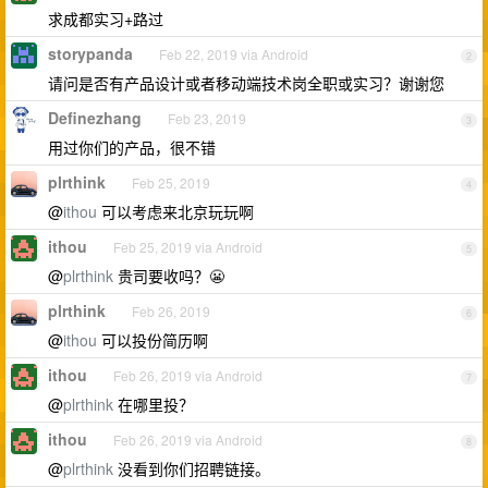
求成都实习+路过
storypanda
Feb 22, 2019 via Android
2
请问是否有产品设计或者移动端技术岗全职或实习？谢谢您
Definezhang
Feb 23, 2019
3
用过你们的产品，很不错
plrthink
Feb 25, 2019
4
@
ithou
可以考虑来北京玩玩啊
ithou
Feb 25, 2019 via Android
5
@
plrthink
贵司要收吗？😬
plrthink
Feb 26, 2019
6
@
ithou
可以投份简历啊
ithou
Feb 26, 2019 via Android
7
@
plrthink
在哪里投？
ithou
Feb 26, 2019 via Android
8
@
plrthink
没看到你们招聘链接。