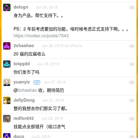
delogn
Jun 26, 2019
43
身为产品，帮忙支持下。。
PS：2 年前考虑要加的功能，啥时候考虑正式支持下啊。。。
https://modao.cc/posts/7543
2chashao
Jun 26, 2019 via iPhone
44
20 届的应届收么
lolqqdd
Jun 26, 2019
45
你们发币了吗
yuanyiz
Jun 27, 2019
OP
46
@
2chashao
收，期待简历
JellyDong
Jun 27, 2019
47
整的我想去你们那实习了都。
redford42
Jun 28, 2019
48
技能点全部错开（吸口凉气
doco
Jul 8, 2019
49