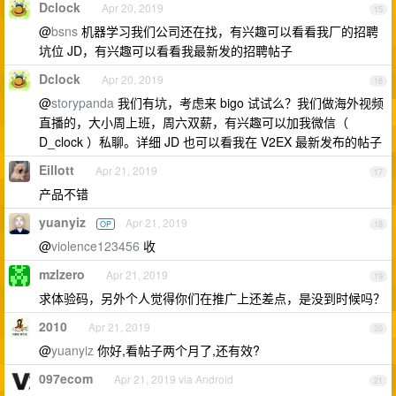
Dclock
Apr 20, 2019
15
@
bsns
机器学习我们公司还在找，有兴趣可以看看我厂的招聘
坑位 JD，有兴趣可以看看我最新发的招聘帖子
Dclock
Apr 20, 2019
16
@
storypanda
我们有坑，考虑来 bigo 试试么？我们做海外视频
直播的，大小周上班，周六双薪，有兴趣可以加我微信（
D_clock ）私聊。详细 JD 也可以看我在 V2EX 最新发布的帖子
Eillott
Apr 21, 2019
17
产品不错
yuanyiz
Apr 21, 2019
OP
18
@
violence123456
收
mzlzero
Apr 21, 2019
19
求体验码，另外个人觉得你们在推广上还差点，是没到时候吗？
2010
Apr 21, 2019
20
@
yuanyiz
你好,看帖子两个月了,还有效?
097ecom
Apr 21, 2019 via Android
21