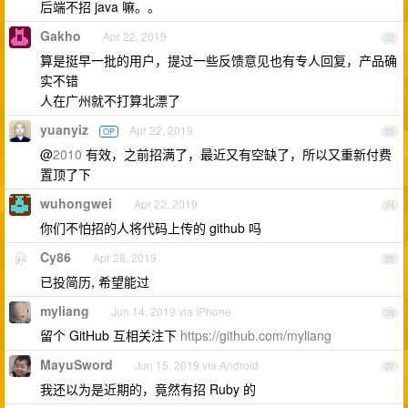
后端不招 java 嘛。。
Gakho
Apr 22, 2019
22
算是挺早一批的用户，提过一些反馈意见也有专人回复，产品确
实不错
人在广州就不打算北漂了
yuanyiz
Apr 22, 2019
OP
23
@
2010
有效，之前招满了，最近又有空缺了，所以又重新付费
置顶了下
wuhongwei
Apr 22, 2019
24
你们不怕招的人将代码上传的 github 吗
Cy86
Apr 28, 2019
25
已投简历, 希望能过
myliang
Jun 14, 2019 via iPhone
26
留个 GitHub 互相关注下
https://github.com/myliang
MayuSword
Jun 15, 2019 via Android
27
我还以为是近期的，竟然有招 Ruby 的