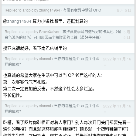
Replied to a topic by zhang14964
有没有老哥申请过 OPC
5 月 5 日
›
@
zhang14964
算力小镇找哪里，还挺划算的
Replied to a topic by BraveXaiver
求推荐夏季薄的透气好的卡其色（偏
5 月
›
5 日
白色浅色的颜色）可用皮带而非裤腰带的长裤（最好牛仔裤）
搜亚麻裤就好，看下南乙店铺里的
Replied to a topic by xiancai
当你的邻居是个 xx 是个什么
2022 年 11 月 16
›
日
样的体验？
也真诚的希望大家在生活中可以当 OP 邻居这样的人：
第一次客客气气有礼貌。
第二次一定要加倍反击，不然这个社会太多烂泥。
不长记性。
Replied to a topic by xiancai
当你的邻居是个 xx 是个什么
2022 年 11 月 16
›
日
样的体验？
卧槽，看了图片你鞋柜正对着人家门？别人每次开门关门都要先看一
遍你的鞋柜？而且就这环境能叫鞋柜吗？顶多就一个塑料鞋架子吧？
你首先犯错，邻居指出，你并不改正，并告诉对方你想放也可以放。