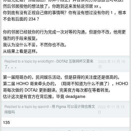
然后邻居按他的想法放了，你跑到这来发帖说邻居 xx 。
你到底有没有正视自己做的事情啊？你有没有想过没有你的 1 ，根本
不会有后面的 234 ？
你的邻居已经就你的行为完成一次对等的沟通，但是你不改，他用更
强烈的手段来报复。
我认为没什么不妥，不然你也不改。
从结果上看是这样。
Replied to a topic by endoffight
DOTA2 互联网杯又要来
2022 年 11 月 15
›
日
了。。。
第一届翔哥办的，民间娱乐活动，但是获得的关注度还是很高的。
第二届 HOHO 哥来牵头办的，（翔哥不知道为什么不搞了），HOHO
哥每次做的 DOTA2 更新翻译。完美官方每次都在等着转发。
估计这次是有官方在背后推，毕竟 deadgame
Replied to a topic by qqoin9
用 Figma 可以设计微信推文
2022 年 11 月 15
›
日
排版吗
135