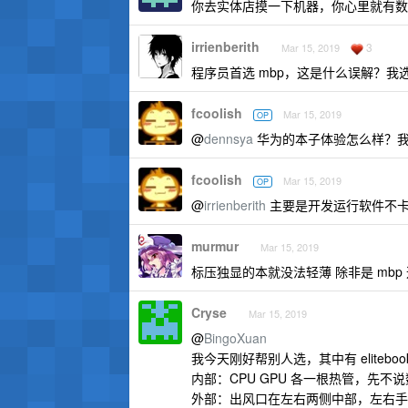
你去实体店摸一下机器，你心里就有数
irrienberith
3
Mar 15, 2019
程序员首选 mbp，这是什么误解？我选择
fcoolish
Mar 15, 2019
OP
@
dennsya
华为的本子体验怎么样？
fcoolish
Mar 15, 2019
OP
@
irrienberith
主要是开发运行软件不
murmur
Mar 15, 2019
标压独显的本就没法轻薄 除非是 mb
Cryse
Mar 15, 2019
@
BingoXuan
我今天刚好帮别人选，其中有 eliteb
内部：CPU GPU 各一根热管，先
外部：出风口在左右两侧中部，左右手