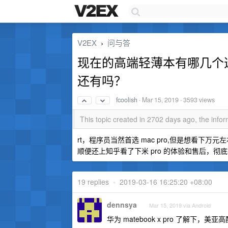
V2EX
问与答
›
现在的高端轻薄本有哪几个选择？ ma
还有吗？
fcoolish
·
Mar 15, 2019
· 3593 views
This topic created in 2702 days ago, the inf
rt，程序员当然首选 mac pro,但是想看下
顺便还上知乎看了下米 pro 的体验和售后，
19 replies
•
2019-03-16 16:25:20 +08:00
dennsya
Mar 15, 2019 via Android
华为 matebook x pro 了解下，美亚高