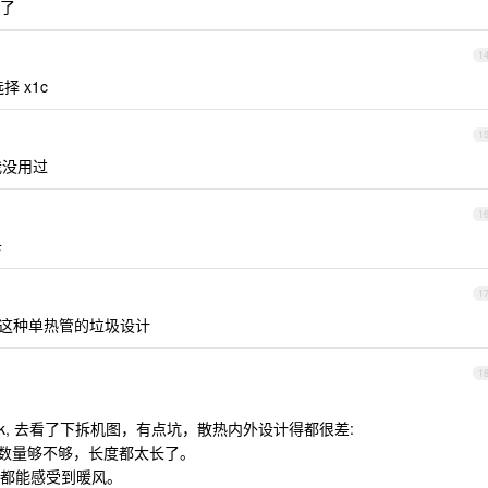
了
1
 x1c
1
我没用过
1
卡
1
p 这种单热管的垃圾设计
1
ook, 去看了下拆机图，有点坑，散热内外设计得都很差:
不说数量够不够，长度都太长了。
都能感受到暖风。