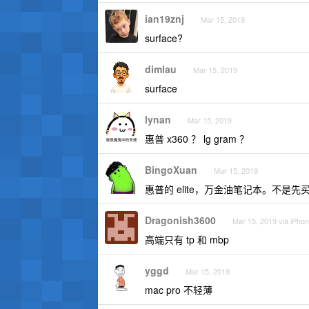
ian19znj
Mar 15, 2019
surface?
dimlau
Mar 15, 2019
surface
lynan
Mar 15, 2019
惠普 x360 ？ lg gram ？
BingoXuan
Mar 15, 2019
惠普的 elite，万金油笔记本。不是先
Dragonish3600
Mar 15, 2019 via iPho
高端只有 tp 和 mbp
yggd
Mar 15, 2019
mac pro 不轻薄