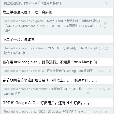
27 日
便宜延迟低的日本 vps,各位大佬可以推荐下
发工单都没人理了，唉，真麻烦
Replied to a topic by digwow
🔥ZgoCloud 上新洛杉矶三网精品线路机
›
5 月
（CN2GIA CMIN2 9929）AMD EPYC 7002+ 美国原生 IP + NVMe SSD
2 日
测评
下单了一台，试试看
Replied to a topic by adobe90
GLM5.0 一分钟不到， Lite 跟 Pro 都
2 月 22
›
日
抢完了怎么回事
我在用 kimi codę plan ，好像还行。不知道 Qwen Max 如何
Replied to a topic by zx1w1w
感觉被智谱的 Coding Plan 背刺了
2 月 20 日
›
春节期间我等个注册短信要 1 小时以上。。。联通号码。。。
Replied to a topic by summerhot
有正价买 CHATGPT 和
2025 年 12 月 18
›
日
Gemini 的吗
GPT 和 Google AI One 订阅用户，还有 N 个订阅。。。
Replied to a topic by lzzh0520
用 docker 托管了两个程序，用
2025 年 10
›