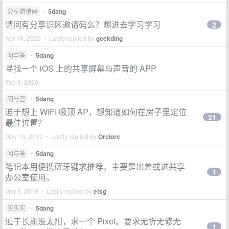
分享邀请码
•
5dang
请问有分享识区邀请码么？想进去学习学习
2
Apr 18, 2022 • Lastly replied by
geekding
问与答
•
5dang
寻找一个 iOS 上的共享屏幕与声音的 APP
Feb 8, 2020
问与答
•
5dang
迫于想上 WIFI 吸顶 AP，想知道如何在房子里定位
21
最佳位置？
May 18, 2019 • Lastly replied by
Orciorc
问与答
•
5dang
笔记本用便携蓝牙键求推荐。主要是出差或进共享
1
办公室使用。
Mar 3, 2019 • Lastly replied by
efsg
买买买
•
5dang
迫于长期没太阳，求一个 Pixel。要求无折无修无
1