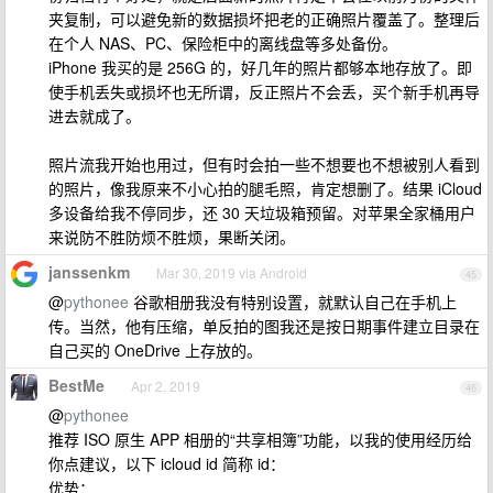
夹复制，可以避免新的数据损坏把老的正确照片覆盖了。整理后
在个人 NAS、PC、保险柜中的离线盘等多处备份。
iPhone 我买的是 256G 的，好几年的照片都够本地存放了。即
使手机丢失或损坏也无所谓，反正照片不会丢，买个新手机再导
进去就成了。
照片流我开始也用过，但有时会拍一些不想要也不想被别人看到
的照片，像我原来不小心拍的腿毛照，肯定想删了。结果 iCloud
多设备给我不停同步，还 30 天垃圾箱预留。对苹果全家桶用户
来说防不胜防烦不胜烦，果断关闭。
janssenkm
Mar 30, 2019 via Android
45
@
pythonee
谷歌相册我没有特别设置，就默认自己在手机上
传。当然，他有压缩，单反拍的图我还是按日期事件建立目录在
自己买的 OneDrive 上存放的。
BestMe
Apr 2, 2019
46
@
pythonee
推荐 ISO 原生 APP 相册的“共享相簿”功能，以我的使用经历给
你点建议，以下 icloud id 简称 id：
优势：