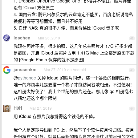
1. DropBox OneDrive Google One : 价格并不便宜，照片存储
没有 iCloud 方便原生
4. 国内云盘: 腾讯出尔反尔的云盘肯定不能买，百度老板说隐私
换便利等等可想而知，而且并不好用
5. 自建 NAS: 真的很不方便，而且价格比 iCloud 贵多呢
ioschen
Mar 26, 2019
42
我现在照片不多，很少拍照，这几年总共照片才 17G 打多少都
是截图，开启 iCloud 后照片占用 1.41G Mac 上全部是原图下载
的 [Google Photo 保存的就不是原图]
janssenkm
Mar 27, 2019 via Android
43
@
pythonee
关掉 icloud 的照片同步，装一个谷歌的相册就行。
唯一的麻烦事儿是要搭一个梯子才能访问谷歌相册。不过值啊！
这相册太好使了！我上个世纪的照片还在。哪儿像 qq 相册乱七
八糟地还这个哪个限制
H0H
Mar 27, 2019
44
用 iCloud 存照片我总觉得这个钱花的不值。
我个人是定期导出到 PC 上，然后写了个软件按月份归档。按月
份归档有个好处，就是后面新的照片肯定不会往以前月份的文件