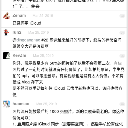
1T 了。。😂😂
Zeham
Mar 25, 2019
23
已经停用 iCloud
run2
Mar 25, 2019
24
@
dingdangnao
#22 网速越来越好的前提下，终端的存储空间
继续变大还是浪费啊
KevZhi
Mar 25, 2019
25
你好，我觉得至少有 50%的照片拍了以后不会看第二次。有些
照片过了一定的时间就没有任何价值了，比如拍的票证，学生党
拍的 ppt，可以考虑删除。有些视频也是没有太大价值。不如剪
辑成 Vlog 存下来
要不然可以手动每年往 iCloud 云盘里转移也可以，访问也很方
便
huamiao
Mar 25, 2019
26
照片流只能放最后的 1000 张照片，新的会覆盖最老的。你这种
情况可以：
1. 启用照片库 iCloud 同步（需要买空间），然后手机设置优化