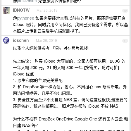
@
janssenkm
兄台是怎么传输和同步？
IBNOTW
Mar 26, 2019
40
@
pythonee
如果需要经常查看以前拍的照片，那还是需要开启
iCloud 照片，同时启用空间优化。我自己没有这个需求，所以基
本照片上传到云端后手机端就删掉了。
ioschen
Mar 26, 2019
41
以我个人经验供参考 「只针对存照片视频」
先上结论： 购买 iCloud 大容量的，全家人都可以用，200G 的
一年大概 200 元，2T 的大概 800 一年 [按需买，随时可扩]
iCloud 优点
1. 原生和你的苹果完美搭配
2. 和 DropBox 等一样方便，省心，不用担心 nas 断网断电，外
网访问慢呢等，几乎不会出问题。
3. 安全性方面至少不比自建 NAS 差，访问速度也很快,最重要的
还是省心，我这些都用过，照片现在都放 iCloud 不放 NAS
为什么不推荐 DropBox OneDrive Google One 还有国内云盘 和
自建 NAS 等？