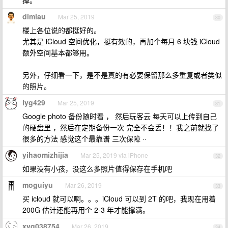
掉。
dimlau
Mar 25, 2019
30
楼上各位说的都挺好的。
尤其是 iCloud 空间优化，挺有效的，再加个每月 6 块钱 iCloud
额外空间基本都够用。
另外，仔细看一下，是不是真的有必要保留那么多重复或者类似
的照片。
iyg429
Mar 25, 2019
31
Google photo 备份随时看 ， 然后玩客云 每天可以上传到自己
的硬盘里 ，然后在定期备份一次 完全不会丢！！我之前就找了
很多的方法 感觉这个最靠谱 三次保障 ··
yihaomizhijia
Mar 25, 2019 via iPhone
32
如果没有小孩，没这么多照片值得保存在手机吧
moguiyu
Mar 26, 2019
33
买 icloud 就可以啊。。。iCloud 可以到 2T 的吧，我现在用着
200G 估计还能再用个 2-3 年才能撑满。
xyq038754
Mar 26, 2019
34