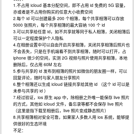
1.不占用 icloud 基本分配空间，即不占用 id 免费的 5G 容量，
亦或者是不占用你购买的任意大小收费空间
2.每个 id 可以创建最多 200 个相簿，每个共享相簿可以存放
5000 张照片，每个共享相簿的最大容纳 100 个 id
3.可以共享给任意 id，如不共享就等同于私人相簿，关闭相簿后
可以一定程度保护个人隐私
4.在相册设置中可以自由开启共享相簿，关闭共享相簿后照片也
不会丢失，只是在手机端看不到共享相簿，随时可以打开，占
iphone 很少的空间，实测 2G 视频与照片使用共享相簿，本地
删除后，仅占用 60M 左右
5.参与共享的 id 发布到相簿的照片如微信的朋友圈一样，可以
回复评论，随时与家人朋友分享照片
6.整个相簿还以生成 icloud 链接共享给其他 id （这个 id 可以是
未参与共享的 id ）
7.经过验证，ios 原生 app 中，除相册之外唯一能保存 live 照片
的方式，其他如 icloud 文件，备忘录等都不会保存 live 照片
（这里是指下载至相册后，live 照片变成静态照片）
8.共享相簿相对安全可靠，如果家人多数人用 ios 系统，能够提
供很好的生态环境
不足：