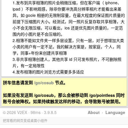
1.发布到共享相簿的照片会稍微压缩，但在客户端（ iphone、
ipad ）不影响观感，除非你要冲洗高分辨率相片才能看出来差
异。如 goole 相册的无限制容量，在最大程度的保证图片质量的
前提下压缩图片大小。经测试，同一照片反复存取共享相簿，大
小不会无限压缩，可以看出，ios 还是优先图片质量的，一定范
围内的小图片是不会压缩的。
2.相簿不能如文件夹一样多层设置，只有一层，对于想增加大类
小类的用户有一定不足。我的解决方案是，按家庭，个人，同
学，同事+年份来创建共享相簿
3.非共享相簿创建人，其他共享 id 只可发布照片，不可删除照
片，有一定局限性
4.发布相簿的图片浏览方式需要多多适应
拼车信息请发到
/go/cosub
节点。
如果没有发送到 /go/cosub，那么会被移动到 /go/pointless 同时
账号会被降权。如果持续触发这样的移动，会导致账号被禁用。
© 2026 V2EX · 98ms · 3.9.8.5
About
·
Language
把常看的网页变成桌面小组件