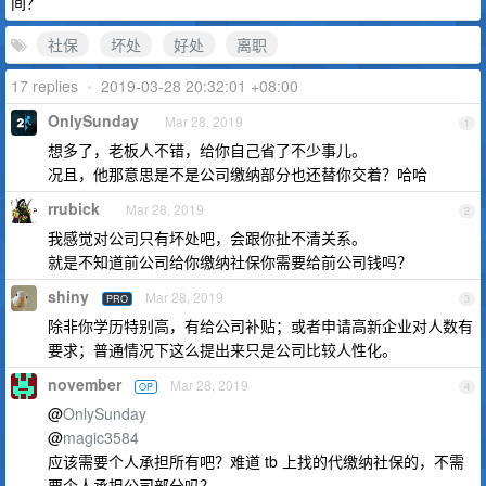
间？
社保
坏处
好处
离职
17 replies
•
2019-03-28 20:32:01 +08:00
OnlySunday
Mar 28, 2019
1
想多了，老板人不错，给你自己省了不少事儿。
况且，他那意思是不是公司缴纳部分也还替你交着？哈哈
rrubick
Mar 28, 2019
2
我感觉对公司只有坏处吧，会跟你扯不清关系。
就是不知道前公司给你缴纳社保你需要给前公司钱吗？
shiny
Mar 28, 2019
PRO
3
除非你学历特别高，有给公司补贴；或者申请高新企业对人数有
要求；普通情况下这么提出来只是公司比较人性化。
november
Mar 28, 2019
OP
4
@
OnlySunday
@
magic3584
应该需要个人承担所有吧？难道 tb 上找的代缴纳社保的，不需
要个人承担公司部分吗？