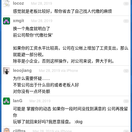
locoz
Mar 28, 2019
10
感觉就是老板比较好，帮你省去了自己找人代缴的麻烦
xmgit
Mar 28, 2019
11
换一个角度就明白了
前公司帮你“代缴社保”
如果你的工资水平比较高，公司在公帐上增加了工资支出，那么
就能避一部分税。
除非是小企业，否则这样操作，对公司来说，弊大于利。
leoojiang
Mar 28, 2019 via iPhone
12
为什么需要怀疑……
不管公司出于什么目的或者老板人好
对你没有一点坏处额
IanG
Mar 28, 2019
13
可能是 掌握你的动态 如果你一段时间没找到满意的 公司再挽留
你
玩够了就回来好吗?我愿意接盘。 :dog
clifftts
Mar 28, 2019 via iPhone
14