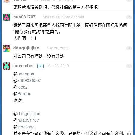
离职就撇清关系吧，代缴社保的第三方挺多吧
hua031707
Mar 28, 2019 via Android
15
想起了原来图吧那些人找同学配电脑，配好后还在图吧发帖问
“他有没有坑我钱”之类的。
人性啊！！！
ddugujiujian
Mar 28, 2019
16
对公司只有坏处，没有好处
november
Mar 28, 2019
OP
17
@
opengps
@
z389026507
@
locoz
@
Bardon
谢谢。
@
ddugujiujian
@
hua031707
@
leoojiang
并不是在怀疑对我有什么弊，只是想不到这对公司有什么利。而