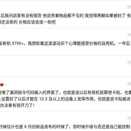
2
封了 过后我问店家有没有囤货 他说贵重物品都不屯的 我觉得黑解如果被封了 有
解还没卖的 价格应该会涨一些吧
2
新机 5700+，我想趁着这波波动买个心理能接受价格的自用机。一年后
2
1
2
 已经封堵了漏洞指令代码输入的界面了，也就是说以后有锁机就算想卡贴，也
one 上设置好了以后才能在 12.3 及以上的设备上发挥作用，也就是说卡贴被进
办法拿有锁开刀了！
2
 的时候估计也是 9 月份新品发布的时候了，到时候升级与否还是自己能控制