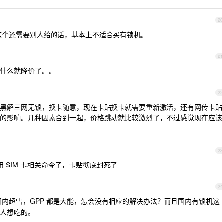
2
这个还需要别人给的话，基本上不适合买有锁机。
2
什么就降价了。。
2
黑解三网无锁，换卡随意，现在卡贴换卡就需要重新激活，还有网传卡贴
的影响。几种因素合到一起，价格跳动就比较激烈了，不过感觉现在应该
2
用 SIM 卡相关命令了，卡贴彻底封死了
2
内超雪，GPP 都是大能，怎会没有相应的解决办法？而且国内有锁机这
人想吃的。