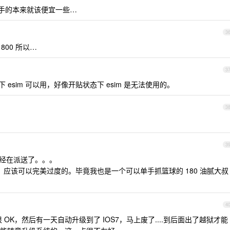
手的本来就该便宜一些…
3
00 所以…
3
esim 可以用，好像开贴状态下 esim 是无法使用的。
3
，
3
经在派送了。。。
，应该可以完美过度的。毕竟我也是一个可以单手抓篮球的 180 油腻大叔
4
 都很 OK，然后有一天自动升级到了 IOS7，马上废了....到后面出了越狱才能