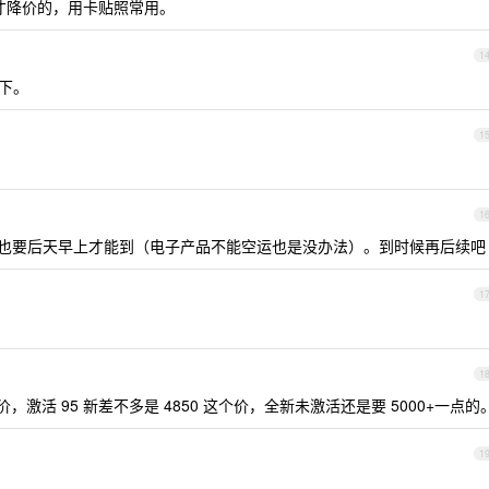
才降价的，用卡贴照常用。
1
一下。
1
1
也要后天早上才能到（电子产品不能空运也是没办法）。到时候再后续吧
1
1
激活 95 新差不多是 4850 这个价，全新未激活还是要 5000+一点的
1