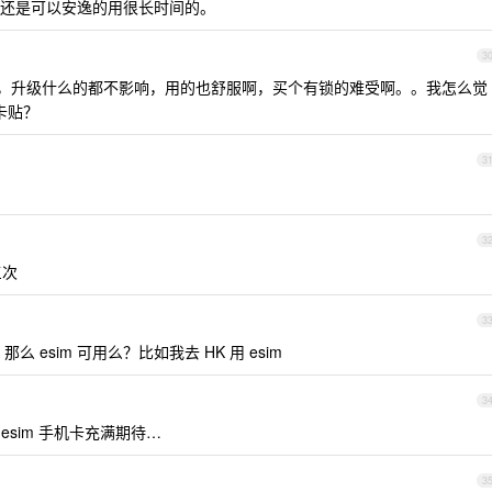
还是可以安逸的用很长时间的。
3
锁的，升级什么的都不影响，用的也舒服啊，买个有锁的难受啊。。我怎么觉
卡贴？
3
3
三次
3
么 esim 可用么？比如我去 HK 用 esim
3
sim 手机卡充满期待…
3