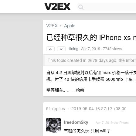
V2EX
Apple
›
已经种草很久的 iPhone x
flning
·
Apr 7, 2019
· 7742 views
This topic created in 2679 days ago, the inf
自从 4.2 日黑解被封以后有锁 max 价格一落
机。付了 40 快的信用卡手续费 5000rmb 上车
坐等翻车。。。哈哈
51 replies
•
2019-05-04 16:27:12 +08:00
freedomSky
Apr 7, 2019 via iPhone
有锁的怎么玩 只用 wifi ？