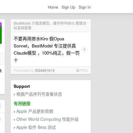
Home
Sign Up
Sign In
BestModel 只做真模型，缓存命中86% 额度对
标官网套餐
不要再用掺水Kiro 假Opus
Sonnet，BestModel 专注提供真
›
Claude模型 ，100%纯正，假一罚
十
单
Promoted by
l534891619
PRO
Support
根据产品序列号查看状态
›
有用链接
Apple 产品更新周期
›
Other World Computing 性能升级
1
›
Apple 软件 Beta 测试
›