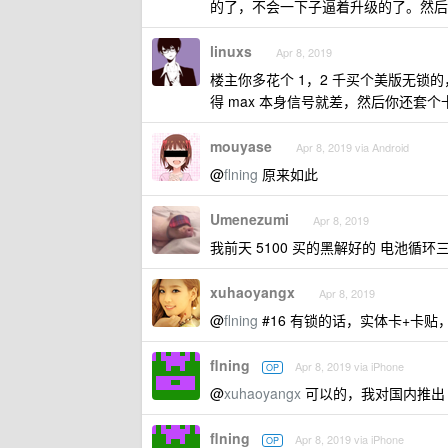
的了，不会一下子逼着升级的了。然后
linuxs
Apr 8, 2019
楼主你多花个 1，2 千买个美版无
得 max 本身信号就差，然后你还套个
mouyase
Apr 8, 2019 via Android
@
flning
原来如此
Umenezumi
Apr 8, 2019
我前天 5100 买的黑解好的 电池循环
xuhaoyangx
Apr 8, 2019
@
flning
#16 有锁的话，实体卡+卡贴，那
flning
Apr 8, 2019 via iPhone
OP
@
xuhaoyangx
可以的，我对国内推出 e
flning
Apr 8, 2019 via iPhone
OP