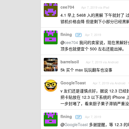
cee704
Apr 7, 2019 via iPad
4.1 早上 5468 入的黑解 下午就
锁机价格会降 但是剩下小部分已经黑
flning
Apr 7, 2019
OP
@
cee704
我问的卖家说，现在黑解好全
顶多也就便宜个 500 左右还能出掉。
barrelsoil
Apr 7, 2019 via Android
5k 买个 max 玩玩翻车也没事
GoogleToast
Apr 7, 2019 via Android
v 友们还是谨慎点好，据说 12.3
把卡贴放在 12.3 以下系统的 iPh
一步封堵了，看来厨子果子滞销严重没
flning
Apr 7, 2019
OP
@
GoogleToast
多谢提醒，等 12.3