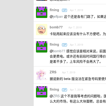
flning
Apr 7, 2019
OP
@
jeffpan
这个还是各有门路了，如果
bomb77
Apr 7, 2019
卡贴用起来应该没有什么不方便吧，为
flning
Apr 7, 2019
OP
@
bomb77
感觉应该是相对来说，前面
会更费电。或许还有前段时间国行降价
是差不多了，上车风险不会再大了。
ZRS
Apr 7, 2019
据说新的 beta 版没法在紧急号码里使
flning
Apr 7, 2019
OP
@
ZRS
这个不是我等考虑的问题啦，国
么大的市场，有这么大块蛋糕，总会有