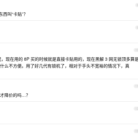
西叫“卡贴”？
1
现在用的 8P 买的时候就是直接卡贴用的，现在黑解 3 网无锁顶多算
什么不方便。用了好几代有锁机了，相对于手头不宽裕的情况下，真
1
才降价的吗…？
1
1