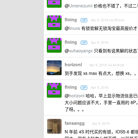
@
Umenezumi
价格也不错了，不过二
flning
Apr 8, 2019 via iPhone
OP
@
linuxs
有锁官解无锁淘宝最高报价才 8
flning
Apr 8, 2019
OP
@
xuhaoyangx
只看到有说黑解的状态下 
horizonl
Apr 9, 2019 via Android
到手发现 xs max 有点大，想换 xs，
flning
Apr 9, 2019
OP
@
horizonl
哈哈，早上显示物流信息已
大小问题应该不大，手里一直用的 8P
了呀。。。
fansangg
Apr 9, 2019
N 年前 4S 时代买的有锁，IOS5-6