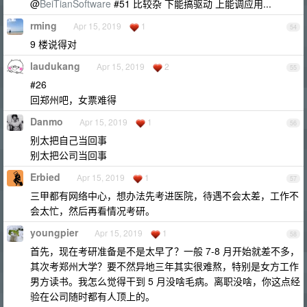
@
BeiTianSoftware
#51 比较杂 下能搞驱动 上能调应用...
rming
Apr 15, 2019
1
54
9 楼说得对
laudukang
Apr 15, 2019
2
55
#26
回郑州吧，女票难得
Danmo
Apr 15, 2019
1
56
别太把自己当回事
别太把公司当回事
Erbied
Apr 15, 2019
1
57
三甲都有网络中心，想办法先考进医院，待遇不会太差，工作不
会太忙，然后再看情况考研。
youngpier
Apr 15, 2019
1
58
首先，现在考研准备是不是太早了？一般 7-8 月开始就差不多，
其次考郑州大学？要不然异地三年其实很难熬，特别是女方工作
男方读书。我怎么觉得干到 5 月没啥毛病。离职没啥，你这点经
验在公司随时都有人顶上的。