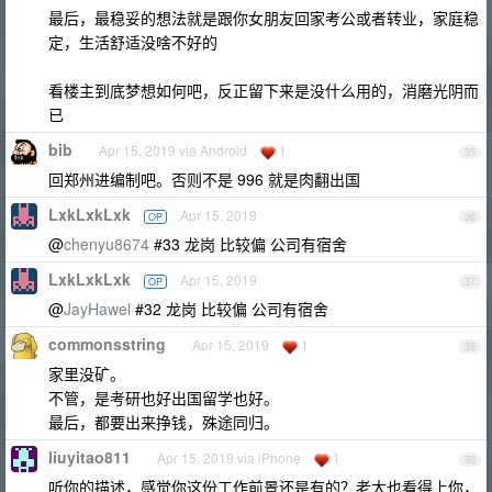
最后，最稳妥的想法就是跟你女朋友回家考公或者转业，家庭稳
定，生活舒适没啥不好的
看楼主到底梦想如何吧，反正留下来是没什么用的，消磨光阴而
已
bib
Apr 15, 2019 via Android
1
35
回郑州进编制吧。否则不是 996 就是肉翻出国
LxkLxkLxk
Apr 15, 2019
OP
36
@
chenyu8674
#33 龙岗 比较偏 公司有宿舍
LxkLxkLxk
Apr 15, 2019
OP
37
@
JayHawel
#32 龙岗 比较偏 公司有宿舍
commonsstring
Apr 15, 2019
1
38
家里没矿。
不管，是考研也好出国留学也好。
最后，都要出来挣钱，殊途同归。
liuyitao811
Apr 15, 2019 via iPhone
1
39
听你的描述，感觉你这份工作前景还是有的？老大也看得上你，