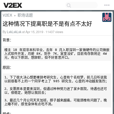
V2EX
职场话题
›
这种情况下提离职是不是有点不太好
By
LxkLxkLxk
at Apr 15, 2019 · 11437 views
背景：
楼主 18 年双非本科毕业，去年 8 月入职深圳一家做硬件的公司做嵌
入式软件开发，月薪 8K，到手 7K，家里没矿，目前有存款将近 4W 
原因：
1、下了很大决心想要裸辞考研究生，心里有个名校梦，前几日听说我
以前很看不上的一个同学考上了 985 研究生，心里的冲动越发强烈；

2、女票原本是要来深圳，但通过种种努力进了家乡医院，待遇也还可
以，很稳定，她想让我回去；

3、最近几个月公司天天加班，脖子越来越痛，可能颈椎有问题了，晚
顾虑：