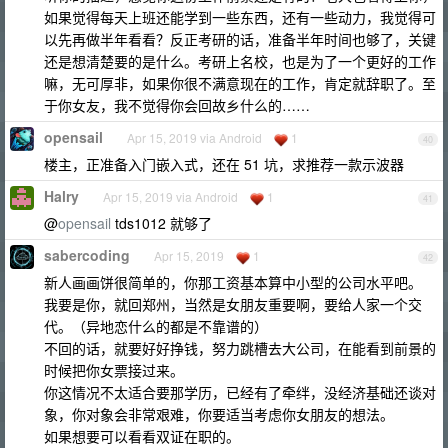
如果觉得每天上班还能学到一些东西，还有一些动力，我觉得可
以先再做半年看看？反正考研的话，准备半年时间也够了，关键
还是想清楚要的是什么。考研上名校，也是为了一个更好的工作
嘛，无可厚非，如果你很不满意现在的工作，肯定就辞职了。至
于你女友，我不觉得你会回故乡什么的……
opensail
Apr 15, 2019 via Android
1
40
楼主，正准备入门嵌入式，还在 51 坑，求推荐一款示波器
Halry
Apr 15, 2019 via Android
1
41
@
opensail
tds1012 就够了
sabercoding
Apr 15, 2019
1
42
新人画画饼很简单的，你那工资基本算中小型的公司水平吧。
我要是你，就回郑州，当然是女朋友重要啊，要给人家一个交
代。（异地恋什么的都是不靠谱的）
不回的话，就要好好挣钱，努力跳槽去大公司，在能看到前景的
时候把你女票接过来。
你这情况不太适合要那学历，已经有了牵绊，没经济基础还谈对
象，你对象会非常艰难，你要适当考虑你女朋友的想法。
如果想要可以看看双证在职的。