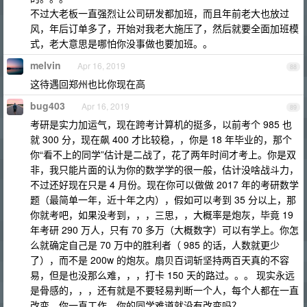
不过大老板一直强烈让公司研发都加班，而且年前老大也放过
风，年后订单多了，开始对我老大施压了，然后就要全面加班模
式，老大意思是哪怕你没事做也要加班。。
melvin
Apr 16, 2019
88
这待遇回郑州也比你现在高
bug403
Apr 16, 2019
89
考研是实力加运气，现在跨考计算机的挺多，以前考个 985 也
就 300 分，现在飙 400 才比较稳，，你是 18 年毕业的，那个
你“看不上的同学”估计是二战了，花了两年时间才考上。你是双
非，我只能片面的认为你的数学学的很一般，估计没啥战斗力，
不过还好现在只是 4 月份。现在你可以做做 2017 年的考研数学
题（最简单一年，近十年之内），假如可以考到 35 分以上，那
你就考吧，如果没考到，，，三思，，大概率是炮灰，毕竟 19
年考研 290 万人，只有 70 多万（大概数字）可以有学上。你怎
么就确定自己是 70 万中的胜利者（ 985 的话，人数就更少
了），而不是 200w 的炮灰。扇贝百词斩坚持两百天真的不容
易，但是也没那么难，，，打卡 150 天的路过。。。 现实永远
是骨感的，，，还有就是不要轻易判断一个人，每个人都在一直
改变，你一直工作，你的同学难道就没有改变吗？