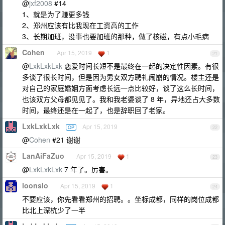
@
jxf2008
#14
1、就是为了赚更多钱
2、郑州应该有比我现在工资高的工作
3、长期加班，没事也要加班的那种，做了核磁，有点小毛病
Cohen
Apr 15, 2019
1
21
@
LxkLxkLxk
恋爱时间长短不是最终在一起的决定性因素。有很
多谈了很长时间，但是因为男女双方聘礼闹崩的情况。楼主还是
对自己的家庭婚姻方面考虑长远一点比较好，谈了这么长时间，
也该双方父母都见见了。我和我老婆谈了 8 年，异地还占大多数
时间，最终还是在一起了，也是辞职回了老家。
LxkLxkLxk
Apr 15, 2019
OP
22
@
Cohen
#21 谢谢
LanAiFaZuo
Apr 15, 2019
1
23
@
LxkLxkLxk
7 年了。厉害。
loonslo
Apr 15, 2019
1
24
不要应该，你先看看郑州的招聘。。坐标成都，同样的岗位成都
比北上深杭少了一半