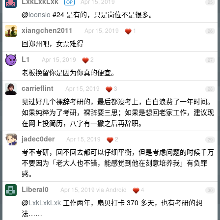
LxkLxkLxk
Apr 15, 2019
OP
25
@
loonslo
#24 是有的，只是岗位不是很多。
xiangchen2011
Apr 15, 2019
1
26
回郑州吧，女票难得
L1
Apr 15, 2019
2
27
老板挽留你是因为你真的便宜。
carrieflint
Apr 15, 2019
3
28
见过好几个裸辞考研的，最后都没考上，白白浪费了一年时间。
如果纯粹为了考研，裸辞要三思；如果是想回老家工作，建议现
在网上投简历，八字有一撇之后再辞职。
jadec0der
Apr 15, 2019
2
29
考不考研，回不回去都可以仔细平衡，但是考虑问题的时候千万
不要因为「老大人也不错，能感觉到他在刻意培养我」有负罪
感。
Liberal0
Apr 15, 2019 via Android
4
30
@
LxkLxkLxk
工作两年，扇贝打卡 370 多天，也有考研的想
法……