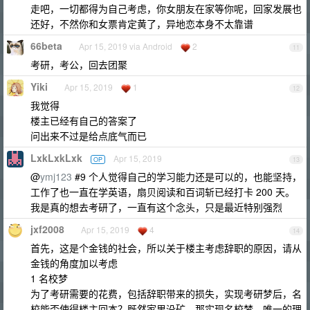
走吧，一切都得为自己考虑，你女朋友在家等你呢，回家发展也
还好，不然你和女票肯定黄了，异地恋本身不太靠谱
66beta
Apr 15, 2019 via Android
2
11
考研，考公，回去团聚
Yiki
Apr 15, 2019
1
12
我觉得
楼主已经有自己的答案了
问出来不过是给点底气而已
LxkLxkLxk
Apr 15, 2019
OP
13
@
ymj123
#9 个人觉得自己的学习能力还是可以的，也能坚持，
工作了也一直在学英语，扇贝阅读和百词斩已经打卡 200 天。
我是真的想去考研了，一直有这个念头，只是最近特别强烈
jxf2008
Apr 15, 2019
4
14
首先，这是个金钱的社会，所以关于楼主考虑辞职的原因，请从
金钱的角度加以考虑
1 名校梦
为了考研需要的花费，包括辞职带来的损失，实现考研梦后，名
校能否使得楼主回本？既然家里没矿，那实现名校梦，唯一的理