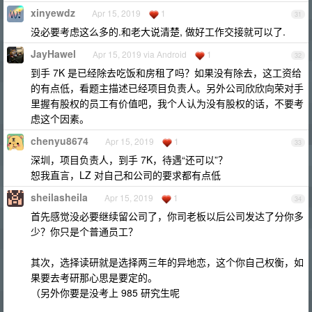
xinyewdz
Apr 15, 2019
1
31
没必要考虑这么多的.和老大说清楚, 做好工作交接就可以了.
JayHawel
Apr 15, 2019 via Android
1
32
到手 7K 是已经除去吃饭和房租了吗？如果没有除去，这工资给
的有点低，看题主描述已经项目负责人。另外公司欣欣向荣对手
里握有股权的员工有价值吧，我个人认为没有股权的话，不要考
虑这个因素。
chenyu8674
Apr 15, 2019
1
33
深圳，项目负责人，到手 7K，待遇“还可以”？
恕我直言，LZ 对自己和公司的要求都有点低
sheilasheila
Apr 15, 2019
1
34
首先感觉没必要继续留公司了，你司老板以后公司发达了分你多
少？你只是个普通员工？
其次，选择读研就是选择两三年的异地恋，这个你自己权衡，如
果要去考研那心思是要定的。
（另外你要是没考上 985 研究生呢