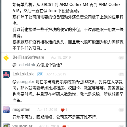
始玩单片机，从 89C51 到 ARM Cortex-M4 再到 ARM Cortex-
A15，然后一直在做 linux 下设备驱动。
现在除了公司所需要的设备驱动外还负责公司板子上跑的应用程
序。
我以前也接过一些千把块的便宜的外包，不过都是跟一朋友一块
搞得。
很抱歉现在没有接私活的念头，而且我也很可能因为能力问题做
不了你们的项目。。
BeiTianSoftware
Apr 15, 2019
66
@
LxkLxkLxk
方便加个微信？
LxkLxkLxk
Apr 15, 2019
OP
67
@
youngpier
现在考研需要考虑的东西也比较多，打算在大学复
习，那么就需要考虑比如租房、校园卡、教室等等等，安置这些
也需要时间。并且现在考研人数激增，我也是求稳，所以想提早
准备。
mcguffen
Apr 15, 2019
1
68
异地不可取，回郑州呗，公司又不是离开谁不行。
youngpier
Apr 15, 2019
1
69