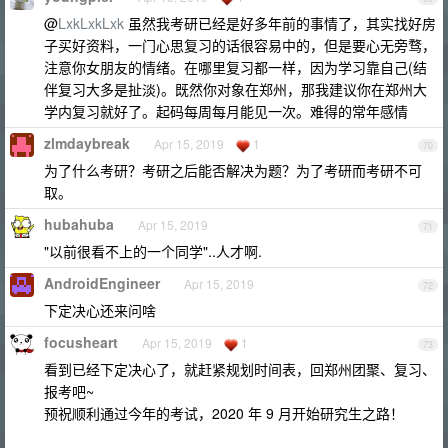
@
LxkLxkLxk
虽然我考研已经是好多年前的事情了，其实找好房
子买好资料，一门心思复习的话很容易中的，但是要心无旁骛，
注意你女朋友的情绪。在哪里复习都一样，因为学习靠自己(结
伴复习大多是扯淡)。既然你对象在郑州，那我建议你在郑州大
学内复习就好了。起码每周每月能见一次。难得的常年感情
zlmdaybreak
Apr 15, 2019
1
70
为了什么考研？考研之后能否解决为题？为了考研而考研不可
取。
hubahuba
Apr 15, 2019
71
"以前很看不上的一个同学"..人才啊.
AndroidEngineer
Apr 15, 2019
72
下定决心还来问啥
focusheart
Apr 15, 2019
1
73
看到已经下定决心了，就赶紧规划时间表，回郑州团聚、复习、
报考吧~
预祝顺利通过今年的考试，2020 年 9 月开始研究生之路！