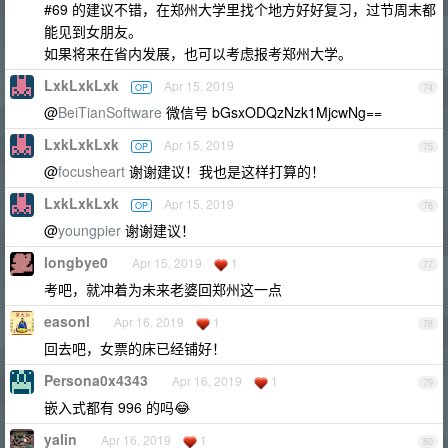
#69 的建议不错，在郑州大学里找个地方好好复习，过节周末都
能见到女朋友。
如果将来在省内发展，也可以考虑报考郑州大学。
LxkLxkLxk
Apr 15, 2019
OP
74
@
BeiTianSoftware
微信号 bGsxODQzNzk1MjcwNg==
LxkLxkLxk
Apr 15, 2019
OP
75
@
focusheart
谢谢建议！我也是这样打算的！
LxkLxkLxk
Apr 15, 2019
OP
76
@
youngpier
谢谢建议！
longbye0
Apr 15, 2019
1
77
考吧，就冲着为未来老婆回郑州这一点
easonl
Apr 16, 2019
1
78
回去吧，女票的床已经铺好！
Persona0x4343
Apr 16, 2019
1
79
嵌入式都有 996 的吗😂
yalin
Apr 16, 2019
1
80