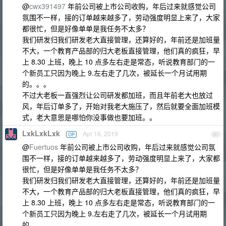
@
cwx391497
年前公司被上市公司收购，年后过来就感觉公司
氛围不一样，接的订单越来越多了，劳动强度明显上来了，大家
都很忙，但是好像单单是我任务不太多？
我们研发归我们研发老大直接管理，还算好的，年前还是加班量
不大，一个教育产品部的归大老板直接管理，他们真的疯狂，早
上 8.30 上班，晚上 10 点多左右走是常态，听说教育部门的一
个新员工只因为晚上 9.左右走了几次，被延长一个月试用期
的。。。
不过大老板一直强烈让公司研发都加班，而且年前老大也放过
风，年后订单多了，开始对我老大施压了，然后就要全面加班模
式，老大意思是哪怕你没事做也要加班。。
LxkLxkLxk
Apr 16, 2019
OP
87
@
Fuertuos
年前公司被上市公司收购，年后过来就感觉公司氛
围不一样，接的订单越来越多了，劳动强度明显上来了，大家都
很忙，但是好像单单是我任务不太多？
我们研发归我们研发老大直接管理，还算好的，年前还是加班量
不大，一个教育产品部的归大老板直接管理，他们真的疯狂，早
上 8.30 上班，晚上 10 点多左右走是常态，听说教育部门的一
个新员工只因为晚上 9.左右走了几次，被延长一个月试用期
的。。。