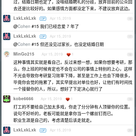
过，结婚日期也定了，没啥结婚聘礼的分歧，放弃目前的公众回
去还是比较好的。如果感情方面都没定下来，不建议放弃这边。
LxkLxkLxk
Apr 15, 2019
OP
16
@
Cohen
#15 我们已经恋爱 7 年了
LxkLxkLxk
Apr 15, 2019
OP
17
@
Cohen
#15 但还没见过家长，也没定结婚日期
MinGo215
Apr 15, 2019
1
18
这种事情其实就是看自己，反过来想一想，如果你想要考研，那
么，你上班的时候肯定也不会在公司的事情上特别的上心，这样
不光会导致你考研复习效率下降，甚至是工作上也会下降很多，
毕竟你会觉的拖累了，其实早提出对单位也好，让他们有时间找
一个接替你的人，所以，想好了下定决心就行了
kobe6666
Apr 15, 2019
1
19
打工的不要给自己加太多戏，你走了分分钟有人顶替你的位置。
说句不好听的，老板可能就是拿你当一个螺丝钉而已。
职业生涯是自己的，考虑清楚后该走就走。
LxkLxkLxk
Apr 15, 2019
OP
20