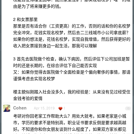
由是为了将来赚更多的钱。
2 和女票那里
那里是否有适合你（工资更高）的工作，否则的话和你的名校梦
完全冲突，花钱实现名校梦，然后去二三线城市小公司拿底薪？
如果你的想法是，花钱名校梦，实现自我增值，然后获得更好的
收入把女票接到身边一起生活，那我可以理解
3 首先去医院做个检查，确认下病因，然后评估下公司加班是暂
时的还是长期的，在综合评估下自己能否实现
又：如果你觉得去医院做个全面检查是个偏向奢侈的事情，那请
谨慎考虑去实现名校梦
楼主貌似刚踏入社会没多久，我的经验是：从来没有见过经受住
金钱考验的爱情
Cohen
Apr 15, 2019
1
15
考研对你回老家工作帮助大么？用处大就考。如果老家是小城
市，学历的要求不是特别高，职业证书要求反倒是要求越高越
好。不知道你和你女朋友谈到什么程度了，如果双方家长都见