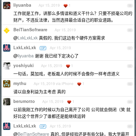
liyuanba
Apr 15, 2019
1
59
工作就是工作，讲那么多情谊和道义干什么？只要不损毫公司的
财产，不违反法律，当然选择最合适自己的职业道路。
BeiTianSoftware
Apr 15, 2019
60
@
LxkLxkLxk
真假的, 我们这边有个硬件方案需求
LxkLxkLxk
Apr 15, 2019
OP
61
@
liyuanba
谢谢 我已经下定决心了
yoshiyuki
Apr 15, 2019
1
62
一句话，莫加戏，老板裁人的时候不会像你一样考虑道义
mythu
Apr 15, 2019 via iPhone
1
63
请以自身利益为主考虑 真的
berumotto
Apr 15, 2019
1
64
以前我刚工作的时候以为自己离开了公司 公司就会倒闭（笑 就
好比这个世界少了谁都还是能继续运转
LxkLxkLxk
Apr 15, 2019
OP
65
@
BeiTianSoftware
真的..但是经验还是有些欠缺，我大学最开