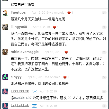
得有自己得愿望
Fuertuos
Apr 16, 2019 via Android
1
81
最近几个月天天加班——但是有点闲
lijingyu68
Apr 16, 2019
1
82
我也一直想考研，但每次算一算付出和收入，就打消了这个念
头。学习是个长征，工作的时候想学习，学习的时候想工作。对
我自己而言，考研只是某种逃避罢了。
robinlovemaggie
Apr 16, 2019
2
83
来京第一年，想她；来京第三年，她来了，哭着问我：跟我走
吧？我强把眼泪忍了回去，目送她离开。十年后，各自为家，并
不想念。也许这就是人生。
ainyyy
Apr 16, 2019 via Android
1
84
刚从郑州逃出来，对那边公司印象极差
LxkLxkLxk
Apr 16, 2019
OP
85
@
cwx391497
公司业绩还不错，研发 20 人左右，项目极其多！
LxkLxkLxk
Apr 16, 2019
OP
86