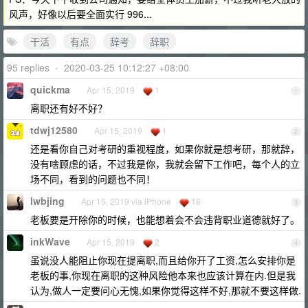
风声，好像以后要全面实行 996...
干活
有点
辞考
辞职
95 replies
•
2020-03-25 10:12:27 +08:00
quickma
Apr 15, 2019
1
1
离职还有好不好？
tdwj12580
Apr 15, 2019
1
2
还是看你自己对考研的重视程度，如果你就是想考研，那就辞，
没有啥顾虑的话，不过我是你，我就会留下工作吧，每个人的立
场不同，看到的问题也不同！
lwbjing
Apr 15, 2019 via iPhone
18
3
老板要是开除你的时候，也能想着会不会违背职业道德就好了。
inkWave
Apr 15, 2019
2
4
虽说没人能阻止你现在提离职,而且给你开了工资,怎么安排你是
老板的事,你现在离职的这种风险他本来也应该计算在内.但是我
认为,做人一定要问心无愧,如果你觉得这样不好,那就不要这样做.