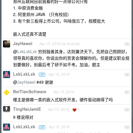
郑州互联网目前我看的好一点得公司只有
1. 中原消费金融
2. 阿里郑州 JAVA （只有校招）
3. 有个新三板得上市公司，叫啥我忘了，规模挺大
嵌入式还真不清楚
JayHawel
Apr 15, 2019 via Android
49
@
LxkLxkLxk
穷则独善其身，达则兼济天下。先把自己照顾好，
领导真的喜欢你，你说出你的苦衷会理解你的。但是建议职业规
划要做好，别最后考了研不如不考。加油，题主
LxkLxkLxk
Apr 15, 2019
OP
50
@
JayHawel
#49 谢谢
BeiTianSoftware
Apr 15, 2019
51
楼主是做哪一类的嵌入式软件开发，硬件驱动搞得了吗
TingHaiJamiE
Apr 15, 2019
1
52
9 楼说得对
LxkLxkLxk
Apr 15, 2019
OP
53