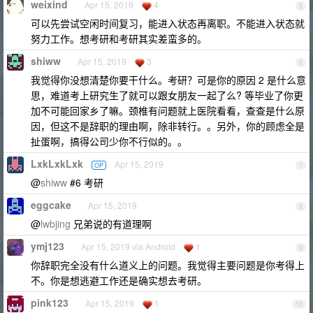
weixind
Apr 15, 2019
4
5
可以先尝试空闲时间复习，能进入状态再离职。不能进入状态就
努力工作。想考研和考研其实差蛮多的。
shiww
Apr 15, 2019
3
6
我觉得你没想清楚你要干什么。考研？可是你的原因 2 是什么意
思，难道考上研究生了就可以跟女朋友一起了么? 等毕业了你更
加不可能回家乡了嘛。颈椎有问题就上医院看看，查查是什么原
因，但这不是辞职的理由啊，除非转行。。另外，你的顾虑全是
扯蛋啊，搞得公司少你不行似的。。
LxkLxkLxk
Apr 15, 2019
OP
7
@
shiww
#6 考研
eggcake
Apr 15, 2019
8
@
lwbjing
兄弟说的有道理啊
ymj123
Apr 15, 2019 via Android
1
9
你辞职完全没有什么道义上的问题。我觉得主要问题是你考得上
不。你是想逃避工作还是确实想去考研。
pink123
Apr 15, 2019
1
10