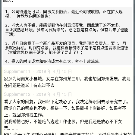
1、公司待遇还可以，同事关系融洽，最近公司被收购，正在扩大规
模，一片欣欣向荣的景象；

2、老大人也不错，能感觉到他在刻意培养我，因此活干的不太多，一
直让我熟悉环境，多练习代码啥的，总之就是有点闲，但有活来了也能
干活；

3、近几日给我了一个新产品开发的项目，我是项目负责人，要 5 月
多就出样机，时间有点紧，我这样直接辞职了是不是有点违背职业道德
（大致意思以前干活少，能干活了要走了）；

Supplement 1 · 2019 年 4 月 15 日
家乡为河南某小县城，女票在郑州某三甲，我也想回郑州发展，我现
在问题是道义上有点过不去
Supplement 2 · 2019 年 4 月 15 日
看了大家的回复，我已经下定决心了，我决定辞职回去考研究生了。
感觉自己的智商也不差，想拼一下，如果能拼上岸最好，如果考不
上，就回郑州找工作。
说我矫情也好，不能吃苦逃避工作也罢，但是我还是放心不下女
票。。。
PS：今天下午收到公司通知，要给全体员工加薪，不过我听老大放的