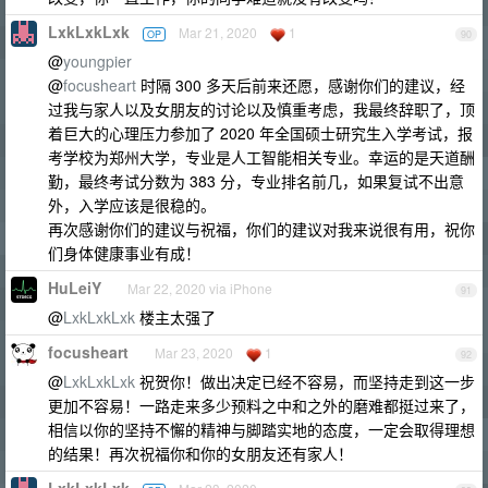
LxkLxkLxk
Mar 21, 2020
1
OP
90
@
youngpier
@
focusheart
时隔 300 多天后前来还愿，感谢你们的建议，经
过我与家人以及女朋友的讨论以及慎重考虑，我最终辞职了，顶
着巨大的心理压力参加了 2020 年全国硕士研究生入学考试，报
考学校为郑州大学，专业是人工智能相关专业。幸运的是天道酬
勤，最终考试分数为 383 分，专业排名前几，如果复试不出意
外，入学应该是很稳的。
再次感谢你们的建议与祝福，你们的建议对我来说很有用，祝你
们身体健康事业有成！
HuLeiY
Mar 22, 2020 via iPhone
91
@
LxkLxkLxk
楼主太强了
focusheart
Mar 23, 2020
1
92
@
LxkLxkLxk
祝贺你！做出决定已经不容易，而坚持走到这一步
更加不容易！一路走来多少预料之中和之外的磨难都挺过来了，
相信以你的坚持不懈的精神与脚踏实地的态度，一定会取得理想
的结果！再次祝福你和你的女朋友还有家人！