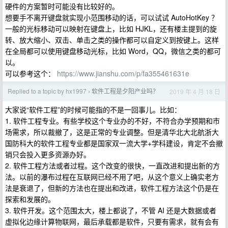
硬件的方案暂时可能没有比较好的。
想要手不离开键盘就实现小范围移动的话，可以试试 AutoHotKey ？
一般的光标移动可以映射在键盘上，比如 HJKL，还有楼主提到的旋
转、放大缩小、双击、单击之类的操作都可以自定义到按键上。这样
在全局都可以使用键盘移动光标，比如 Word，QQ，微信之类的都可
以。
可以参考这个：
https://www.jianshu.com/p/fa355461631e
Replied to a topic by hx1997
软件工程是夕阳产业吗？
2019 年 4 月 18 日
›
大家说“软件工程”的时候可能指的不是一回事儿。比如：
1. 软件工程专业。有些学校这个专业办的不好，不符合办学预期和市
场需求，所以裁撤了，这是正常的专业调整。但是清华北大北航浙大
国防科大的软件工程专业都是国家双一流大学+学科建设，肯定不会撤
销只会投入更多资源办好。
2. 软件工程方法或者过程。这个改变的很快，一直改进和提出新的方
法。以前的瀑布过程在互联网已经不用了吧，从这个意义上确实老方
法是衰退了，但新的方法也在提出和改进，软件工程方法这个仍是在
探索和发展的。
3. 软件开发。这个范围太大，楼上都说了，不管 AI 还是大数据或者
虚拟化边缘计算物联网，最后承载都是软件，只要有需求，就有会有