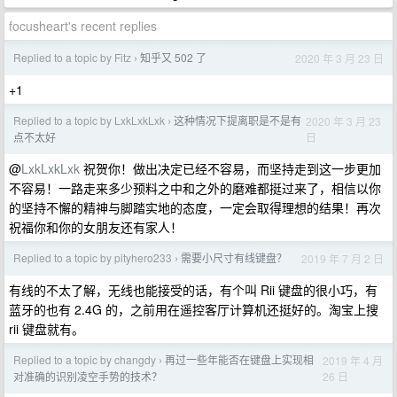
focusheart's recent replies
Replied to a topic by Fitz
知乎又 502 了
2020 年 3 月 23 日
›
+1
Replied to a topic by LxkLxkLxk
这种情况下提离职是不是有
2020 年 3 月 23
›
日
点不太好
@
LxkLxkLxk
祝贺你！做出决定已经不容易，而坚持走到这一步更加
不容易！一路走来多少预料之中和之外的磨难都挺过来了，相信以你
的坚持不懈的精神与脚踏实地的态度，一定会取得理想的结果！再次
祝福你和你的女朋友还有家人！
Replied to a topic by pityhero233
需要小尺寸有线键盘？
2019 年 7 月 2 日
›
有线的不太了解，无线也能接受的话，有个叫 Rii 键盘的很小巧，有
蓝牙的也有 2.4G 的，之前用在遥控客厅计算机还挺好的。淘宝上搜
rii 键盘就有。
Replied to a topic by changdy
再过一些年能否在键盘上实现相
2019 年 4 月
›
26 日
对准确的识别凌空手势的技术？