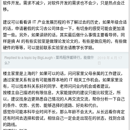
软件开发。需求不减少，对软件开发的需求也不会少，只是热点会迁
移。
建议可以看看讲 IT 产业发展历程的书了解过去的历史，如果年级合适
的话，申请暑假的实习去公司体会一下，有切身的感受可能会更加清
楚一些。另外，如果读研的话，其实最后做什么事情主要看导师，同
样是搞 AI 的有些实验室是做理论发论文的，有些是做应用的，有些做
硬件的等等，可以提前联系实验室去请教学长学姐。
Replied to a topic by BigLaugh
菜鸡程序媛转行，能做什
2019 年 4 月 17
›
日
么？
楼主家里是上海的？如果可以的话，问问家里父母亲属的工作建议，
通过家里关系有没有可能推荐本地的 IT 相关工作机会。如果家里没
有，可以找本科关系好的同学、老师问问业内机会或者建议。
按楼主自己描述的有限信息，大家能提供的建议只能比较宽泛，所
以，建议找身边更熟悉自己情况的人再交流交流，帮你分析一下自己
的条件、优势、劣势、能够选择的道路、好处和代价。
感觉你可能本科毕业时间不长，那么年龄不会太大。从长远看你肯定
还有时间去选择和尝试，相信自己一定会走出现在的状态，找到合适
的路线。